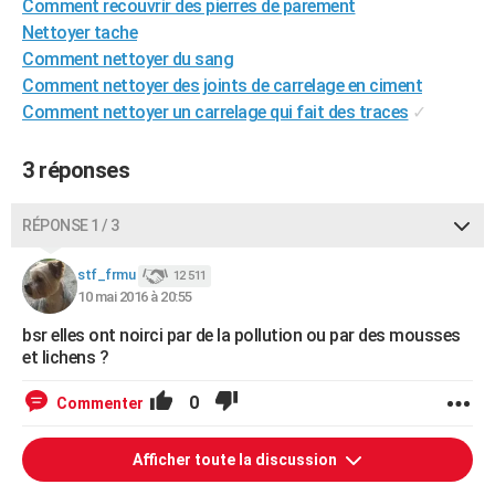
Comment recouvrir des pierres de parement
City break
Voyage de noces
Climat
Destinations
Voyage nature
Forum
+
PHOTO
Nettoyer tache
Comment nettoyer du sang
GUIDES D'ACHAT
Comment nettoyer des joints de carrelage en ciment
Comment nettoyer un carrelage qui fait des traces
✓
BONS PLANS
CARTE DE VOEUX
3 réponses
Carte Bonne année
Carte Pâques
Carte de Noël
Carte Saint-Valentin
Carte d'anniversaire
DICTIONNAIRE
RÉPONSE 1 / 3
Biographies
Expressions
Dictionnaire
Citations
Proverbes
PROGRAMME TV
stf_frmu
12 511
COPAINS D'AVANT
10 mai 2016 à 20:55
bsr elles ont noirci par de la pollution ou par des mousses
Se connecter
Collèges
Universités
Service militaire
S'inscrire
Lycées
Primaires
Entreprises
Avis de recherche
AVIS DE DÉCÈS
et lichens ?
FORUM
0
Commenter
Lifestyle
Sport
Television
Cinema
Bricolage
Culture
Auto
Voyage
Afficher toute la discussion