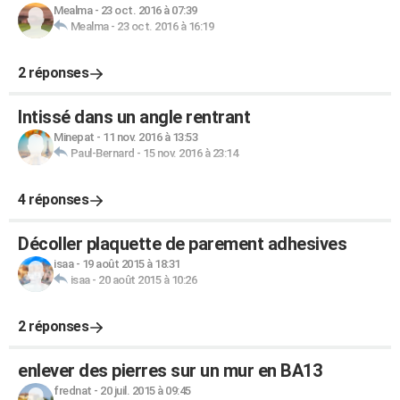
Mealma
-
23 oct. 2016 à 07:39
Mealma
-
23 oct. 2016 à 16:19
2 réponses
Intissé dans un angle rentrant
Minepat
-
11 nov. 2016 à 13:53
Paul-Bernard
-
15 nov. 2016 à 23:14
4 réponses
Décoller plaquette de parement adhesives
isaa
-
19 août 2015 à 18:31
isaa
-
20 août 2015 à 10:26
2 réponses
enlever des pierres sur un mur en BA13
frednat
-
20 juil. 2015 à 09:45