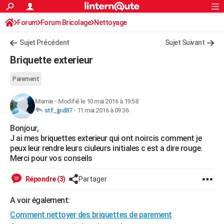
ACTUALITÉS
Forum
Forum Bricolage
Connexion
Nettoyage
S'inscrire
Rechercher
Société
Education
Villes
Politique
Faits Divers
Monde
+
SPORT
Sujet Précédent
Sujet Suivant
Football
Cyclisme
Forum
Coupe du monde 2026
Tennis
Rugby
CULTURE
Briquette exterieur
TNT
Cinéma
Musique
Programme TV
Streaming
Sorties cinéma
+
FINANCE
Parement
Impôts
Immobilier
Banque
Crédit
Retraite
Epargne
Risques naturels par ville
Assurance
AUTO
Mamie
-
Modifié le 10 mai 2016 à 19:58
stf_jpd87
-
11 mai 2016 à 09:36
Réserver un essai
Berlines
Forum auto
Essais
Citadines
SUV
+
HIGH-TECH
Bonjour,
Meilleur smartphone
Ordinateurs
Guide high-tech
Mobiles
Internet
Jeux vidéo
+
BRICOLAGE
J ai mes briquettes exterieur qui ont noircis comment je
peux leur rendre leurs ciuleurs initiales c est a dire rouge.
Aménagement intérieur
Cuisine
Jardinage
+
Forum
Extérieur
Salle de bains
Rangement
WEEK-END
Merci pour vos conseils
Escapades
Expositions
Week-end nature
Guides de France
Patrimoine
Musées
+
LIFESTYLE
Répondre (3)
Partager
Bien-être
Mode
+
Art de vivre
Loisirs
Modes de vie
SANTE
A voir également:
Guide de la santé
Médicaments
+
Alimentation
Maladies
Sommeil
Comment nettoyer des briquettes de parement
VOYAGE