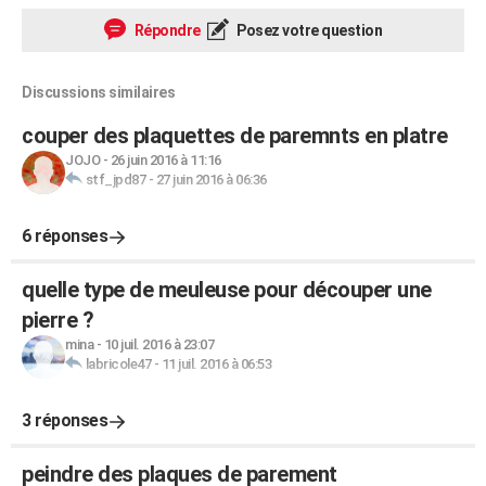
Répondre
Posez votre question
Discussions similaires
couper des plaquettes de paremnts en platre
JOJO
-
26 juin 2016 à 11:16
stf_jpd87
-
27 juin 2016 à 06:36
6 réponses
quelle type de meuleuse pour découper une
pierre ?
mina
-
10 juil. 2016 à 23:07
labricole47
-
11 juil. 2016 à 06:53
3 réponses
peindre des plaques de parement