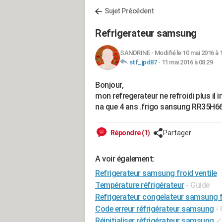
Sujet Précédent
Refrigerateur samsung
SANDRINE
-
Modifié le 10 mai 2016 à 
stf_jpd87
-
11 mai 2016 à 08:29
Bonjour,
mon refregerateur ne refroidi plus il in
na que 4 ans .frigo sansung RR35H66
Répondre (1)
Partager
A voir également:
Refrigerateur samsung froid ventile
Température réfrigérateur
- Guide
Refrigerateur congelateur samsung fr
Code erreur réfrigérateur samsung
-
Réinitialiser réfrigérateur samsung
✓