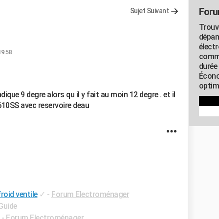
Foru
Sujet Suivant
Trouv
dépan
élect
19:58
commu
durée
Écono
optimi
dique 9 degre alors qu il y fait au moin 12 degre . et il
10SS avec reservoire deau
oid ventile
✓
-
Forum Electroménager
 Guide
-
Forum Electroménager