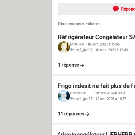
Répond
Discussions similaires
Réfrigérateur Congélateur S
MONIKA
-
18 oct. 2023 à 15:06
stf_jpd87
-
18 oct. 2023 à 17:49
1 réponse
Frigo indesit ne fait plus de f
Bastien01...
-
10 mars 2024 à 09:28
stf_jpd87
-
12 avr. 2026 à 18:57
11 réponses
frigo/congélateur LIEBHERR C