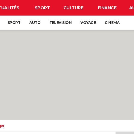
TUALITÉS
SPORT
CULTURE
FINANCE
A
SPORT
AUTO
TELEVISION
VOYAGE
CINEMA
ger