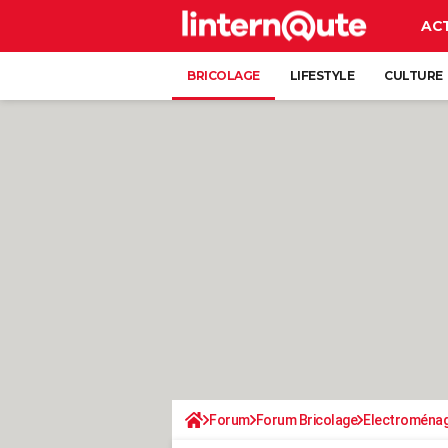
AC
BRICOLAGE
LIFESTYLE
CULTURE
Forum
Forum Bricolage
Electroména