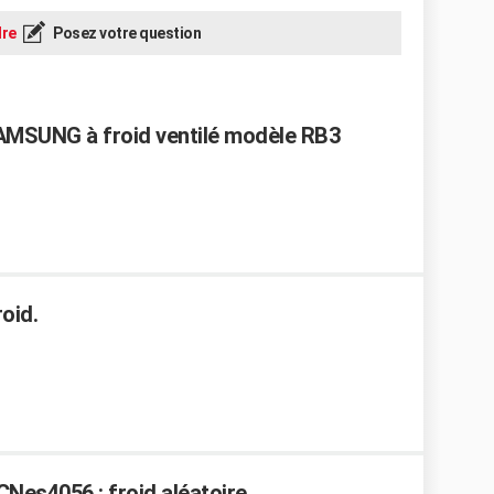
re
Posez votre question
AMSUNG à froid ventilé modèle RB3
roid.
Nes4056 : froid aléatoire