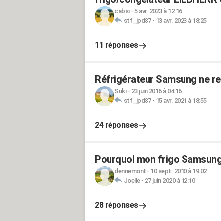
cabsi
-
5 avr. 2023 à 12:16
stf_jpd87
-
13 avr. 2023 à 18:25
11 réponses
Réfrigérateur Samsung ne ref
Suki
-
23 juin 2016 à 04:16
stf_jpd87
-
15 avr. 2021 à 18:55
24 réponses
Pourquoi mon frigo Samsung 
dennemont
-
10 sept. 2010 à 19:02
Joelle
-
27 juin 2020 à 12:10
28 réponses