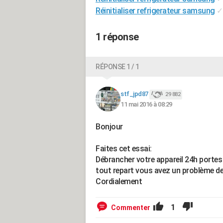
Réinitialiser refrigerateur samsung
✓
1 réponse
RÉPONSE 1 / 1
stf_jpd87
29 882
11 mai 2016 à 08:29
Bonjour
Faites cet essai:
Débrancher votre appareil 24h portes
tout repart vous avez un problème de
Cordialement
1
Commenter