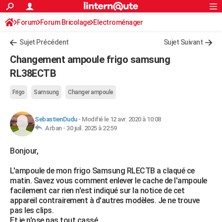
ACTUALITÉS
Forum
Forum Bricolage
Connexion
Electroménager
S'inscrire
Rechercher
Société
Education
Villes
Politique
Faits Divers
Monde
+
SPORT
Sujet Précédent
Sujet Suivant
Football
Cyclisme
Forum
Coupe du monde 2026
Tennis
Rugby
CULTURE
Changement ampoule frigo samsung
TNT
Cinéma
Musique
Programme TV
Streaming
Sorties cinéma
+
RL38ECTB
FINANCE
Impôts
Immobilier
Banque
Crédit
Retraite
Epargne
Risques naturels par ville
Assurance
AUTO
Frigo
Samsung
Changer ampoule
Réserver un essai
Berlines
Forum auto
Essais
Citadines
SUV
+
HIGH-TECH
SebastienDudu
-
Modifié le 12 avr. 2020 à 10:08
Arban -
30 juil. 2025 à 22:59
Meilleur smartphone
Ordinateurs
Guide high-tech
Mobiles
Internet
Jeux vidéo
+
BRICOLAGE
Bonjour,
Aménagement intérieur
Cuisine
Jardinage
+
Forum
Extérieur
Salle de bains
Rangement
WEEK-END
L'ampoule de mon frigo Samsung RLECTB a claqué ce
Escapades
Expositions
Week-end nature
Guides de France
Patrimoine
Musées
+
LIFESTYLE
matin. Savez vous comment enlever le cache de l'ampoule
facilement car rien n'est indiqué sur la notice de cet
Bien-être
Mode
+
Art de vivre
Loisirs
Modes de vie
SANTE
appareil contrairement à d'autres modèles. Je ne trouve
pas les clips.
Guide de la santé
Médicaments
+
Alimentation
Maladies
Sommeil
VOYAGE
Et je n'ose pas tout cassé.