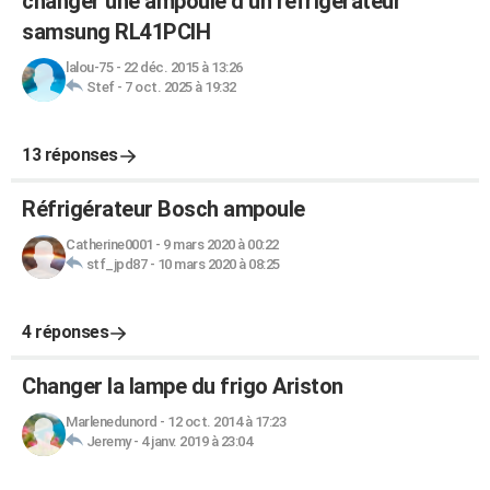
changer une ampoule d un refrigerateur
samsung RL41PCIH
lalou-75
-
22 déc. 2015 à 13:26
Stef
-
7 oct. 2025 à 19:32
13 réponses
Réfrigérateur Bosch ampoule
Catherine0001
-
9 mars 2020 à 00:22
stf_jpd87
-
10 mars 2020 à 08:25
4 réponses
Changer la lampe du frigo Ariston
Marlenedunord
-
12 oct. 2014 à 17:23
Jeremy
-
4 janv. 2019 à 23:04