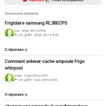
Répondre
Posez votre question
Discussions similaires
Frigidaire samsung RL38ECPS
Dan
-
20 juil. 2017 à 09:52
stf_jpd87
-
20 juil. 2017 à 18:26
2 réponses
Comment enlever cache ampoule frigo
whirpool
Annie
-
21 juin 2016 à 19:01
stf_jpd87
-
6 avr. 2018 à 07:08
4 réponses