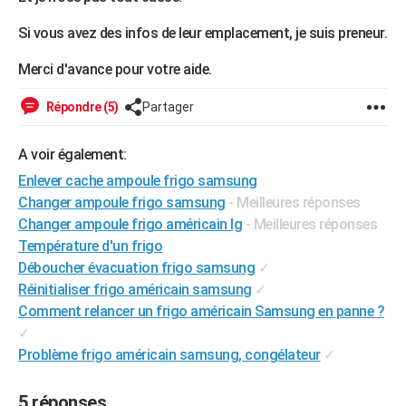
City break
Voyage de noces
Climat
Destinations
Voyage nature
Forum
+
PHOTO
Si vous avez des infos de leur emplacement, je suis preneur.
GUIDES D'ACHAT
Merci d'avance pour votre aide.
BONS PLANS
Répondre (5)
Partager
CARTE DE VOEUX
A voir également:
Carte Bonne année
Carte Pâques
Carte de Noël
Carte Saint-Valentin
Carte d'anniversaire
DICTIONNAIRE
Enlever cache ampoule frigo samsung
Biographies
Expressions
Dictionnaire
Citations
Proverbes
Changer ampoule frigo samsung
- Meilleures réponses
PROGRAMME TV
Changer ampoule frigo américain lg
- Meilleures réponses
COPAINS D'AVANT
Température d'un frigo
Déboucher évacuation frigo samsung
✓
Se connecter
Collèges
Universités
Service militaire
S'inscrire
Lycées
Primaires
Entreprises
Avis de recherche
AVIS DE DÉCÈS
Réinitialiser frigo américain samsung
✓
Comment relancer un frigo américain Samsung en panne ?
FORUM
✓
Lifestyle
Sport
Television
Cinema
Bricolage
Culture
Auto
Voyage
Problème frigo américain samsung, congélateur
✓
5 réponses