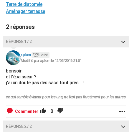
Terre de diatomée
City break
Voyage de noces
Climat
Destinations
Voyage nature
Forum
+
PHOTO
Aménager terrasse
GUIDES D'ACHAT
2 réponses
BONS PLANS
RÉPONSE 1 / 2
CARTE DE VOEUX
Carte Bonne année
Carte Pâques
Carte de Noël
Carte Saint-Valentin
Carte d'anniversaire
DICTIONNAIRE
xplom
2 695
Modifié par xplom le 12/05/2016 21:01
Biographies
Expressions
Dictionnaire
Citations
Proverbes
PROGRAMME TV
bonsoir
et l'épaisseur ?
COPAINS D'AVANT
j'ai un doute pas des sacs tout prés ...!
Se connecter
Collèges
Universités
Service militaire
S'inscrire
Lycées
Primaires
Entreprises
Avis de recherche
AVIS DE DÉCÈS
ce qui semble évident pour les uns, ne l'est pas forcément pour les autres
FORUM
0
Commenter
Lifestyle
Sport
Television
Cinema
Bricolage
Culture
Auto
Voyage
RÉPONSE 2 / 2