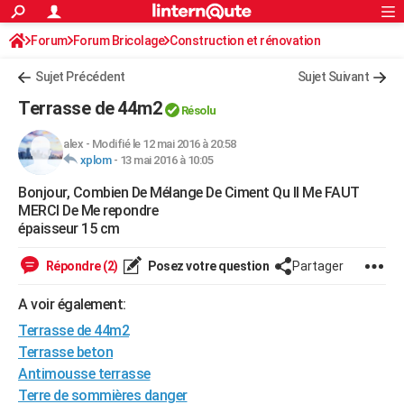
ACTUALITÉS
Forum
Forum Bricolage
Connexion
Construction et rénovation
S'inscrire
Rechercher
Société
Education
Villes
Politique
Faits Divers
Monde
+
SPORT
Sujet Précédent
Sujet Suivant
Football
Cyclisme
Forum
Coupe du monde 2026
Tennis
Rugby
CULTURE
Terrasse de 44m2
Résolu
TNT
Cinéma
Musique
Programme TV
Streaming
Sorties cinéma
+
FINANCE
alex
-
Modifié le 12 mai 2016 à 20:58
xplom
-
13 mai 2016 à 10:05
Impôts
Immobilier
Banque
Crédit
Retraite
Epargne
Risques naturels par ville
Assurance
AUTO
Bonjour, Combien De Mélange De Ciment Qu Il Me FAUT
Réserver un essai
Berlines
Forum auto
Essais
Citadines
SUV
+
HIGH-TECH
MERCI De Me repondre
épaisseur 15 cm
Meilleur smartphone
Ordinateurs
Guide high-tech
Mobiles
Internet
Jeux vidéo
+
BRICOLAGE
Répondre (2)
Posez votre question
Partager
Aménagement intérieur
Cuisine
Jardinage
+
Forum
Extérieur
Salle de bains
Rangement
WEEK-END
A voir également:
Escapades
Expositions
Week-end nature
Guides de France
Patrimoine
Musées
+
LIFESTYLE
Terrasse de 44m2
Bien-être
Mode
+
Art de vivre
Loisirs
Modes de vie
Terrasse beton
SANTE
Antimousse terrasse
Guide de la santé
Médicaments
+
Alimentation
Maladies
Sommeil
VOYAGE
Terre de sommières danger