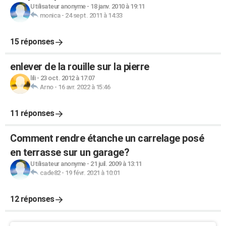
Utilisateur anonyme
-
18 janv. 2010 à 19:11
monica
-
24 sept. 2011 à 14:33
15 réponses
enlever de la rouille sur la pierre
lili
-
23 oct. 2012 à 17:07
Arno
-
16 avr. 2022 à 15:46
11 réponses
Comment rendre étanche un carrelage posé
en terrasse sur un garage?
Utilisateur anonyme
-
21 juil. 2009 à 13:11
cade82
-
19 févr. 2021 à 10:01
12 réponses