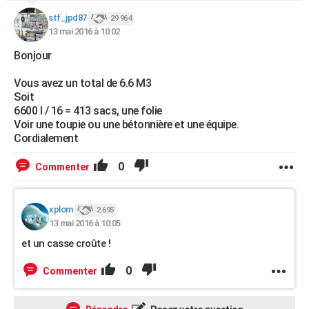
stf_jpd87
29 964
13 mai 2016 à 10:02
Bonjour
Vous avez un total de 6.6 M3
Soit
6600 l / 16 = 413 sacs, une folie
Voir une toupie ou une bétonnière et une équipe.
Cordialement
0
Commenter
xplom
2 695
13 mai 2016 à 10:05
et un casse croûte !
0
Commenter