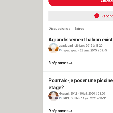
Affiche
Répond
Discussions similaires
Agrandissement balcon exista
spadspad
-
26 janv. 2015 à 13:20
spadspad
-
28 janv. 2015 à 09:45
8 réponses
Pourrais-je poser une piscin
etage?
Housni_2012
-
10 juil. 2020 à 21:20
KIDUGUEN
-
11 juil. 2020 à 16:31
9 réponses