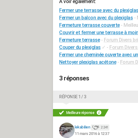
A voir également:
Fermer une terrasse avec du plexigla
Fermer un balcon avec du plexiglas
-
Fermeture terrasse couverte
- Meille
Couvrir et fermer une terrasse à moin
Fermeture terrasse
-
Forum Divers br
Couper du plexiglas
✓
-
Forum Divers 
Fermer une cheminée ouverte avec une
Nettoyer plexiglas acétone
-
Forum Di
3 réponses
RÉPONSE 1 / 3
Meilleure réponse
lekabilien
2 241
11 mars 2016 à 12:37