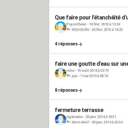
Que faire pour l'étanchéité d'
Popontheair
-
18 févr. 2015 à 13:24
KIDUGUEN
-
20 févr. 2015 à 16:23
4 réponses
faire une goutte d'eau sur un
nono
-
15 août 2014 à 22:19
jojo
-
7 mai 2019 à 08:18
8 réponses
fermeture terrasse
vigannaise
-
28 janv. 2014 à 18:51
labricole47
-
28 janv. 2014 à 20:34