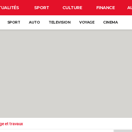
TUALITÉS
SPORT
CULTURE
FINANCE
A
SPORT
AUTO
TELEVISION
VOYAGE
CINEMA
ge et travaux