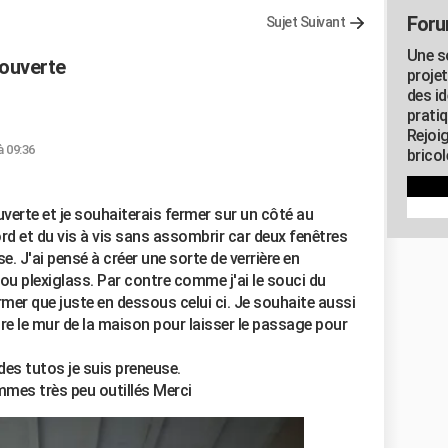
Foru
Sujet Suivant
Une s
couverte
proje
des id
pratiq
Rejoi
à 09:36
brico
verte et je souhaiterais fermer sur un côté au
d et du vis à vis sans assombrir car deux fenêtres
. J'ai pensé à créer une sorte de verrière en
ou plexiglass. Par contre comme j'ai le souci du
rmer que juste en dessous celui ci. Je souhaite aussi
re le mur de la maison pour laisser le passage pour
des tutos je suis preneuse.
mmes très peu outillés Merci