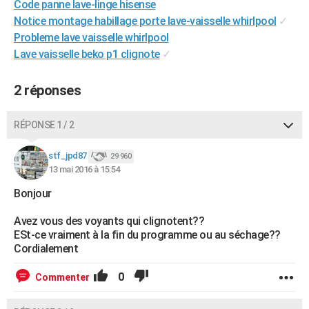
Code panne lave-linge hisense
City break
Voyage de noces
Climat
Destinations
Voyage nature
Forum
+
PHOTO
Notice montage habillage porte lave-vaisselle whirlpool
✓
Probleme lave vaisselle whirlpool
GUIDES D'ACHAT
Lave vaisselle beko p1 clignote
✓
BONS PLANS
2 réponses
CARTE DE VOEUX
Carte Bonne année
Carte Pâques
Carte de Noël
Carte Saint-Valentin
Carte d'anniversaire
RÉPONSE 1 / 2
DICTIONNAIRE
Biographies
Expressions
Dictionnaire
Citations
Proverbes
stf_jpd87
PROGRAMME TV
29 960
13 mai 2016 à 15:54
COPAINS D'AVANT
Bonjour
Se connecter
Collèges
Universités
Service militaire
S'inscrire
Lycées
Primaires
Entreprises
Avis de recherche
AVIS DE DÉCÈS
Avez vous des voyants qui clignotent??
ESt-ce vraiment à la fin du programme ou au séchage??
FORUM
Cordialement
Lifestyle
Sport
Television
Cinema
Bricolage
Culture
Auto
Voyage
0
Commenter