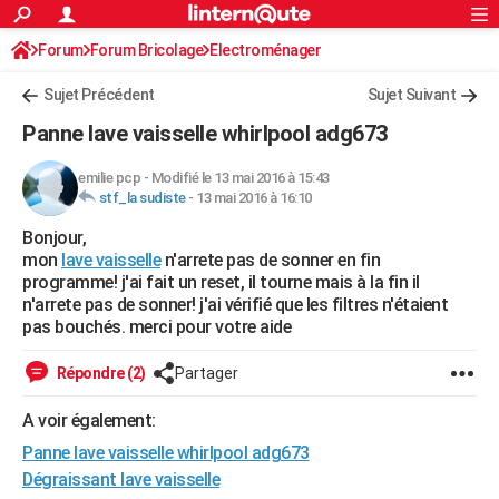
ACTUALITÉS
Forum
Forum Bricolage
Connexion
Electroménager
S'inscrire
Rechercher
Société
Education
Villes
Politique
Faits Divers
Monde
+
SPORT
Sujet Précédent
Sujet Suivant
Football
Cyclisme
Forum
Coupe du monde 2026
Tennis
Rugby
CULTURE
Panne lave vaisselle whirlpool adg673
TNT
Cinéma
Musique
Programme TV
Streaming
Sorties cinéma
+
FINANCE
emilie pcp
-
Modifié le 13 mai 2016 à 15:43
stf_la sudiste
-
13 mai 2016 à 16:10
Impôts
Immobilier
Banque
Crédit
Retraite
Epargne
Risques naturels par ville
Assurance
AUTO
Bonjour,
Réserver un essai
Berlines
Forum auto
Essais
Citadines
SUV
+
HIGH-TECH
mon
lave vaisselle
n'arrete pas de sonner en fin
programme! j'ai fait un reset, il tourne mais à la fin il
Meilleur smartphone
Ordinateurs
Guide high-tech
Mobiles
Internet
Jeux vidéo
+
BRICOLAGE
n'arrete pas de sonner! j'ai vérifié que les filtres n'étaient
pas bouchés. merci pour votre aide
Aménagement intérieur
Cuisine
Jardinage
+
Forum
Extérieur
Salle de bains
Rangement
WEEK-END
Répondre (2)
Partager
Escapades
Expositions
Week-end nature
Guides de France
Patrimoine
Musées
+
LIFESTYLE
A voir également:
Bien-être
Mode
+
Art de vivre
Loisirs
Modes de vie
SANTE
Panne lave vaisselle whirlpool adg673
Guide de la santé
Médicaments
+
Alimentation
Maladies
Sommeil
Dégraissant lave vaisselle
VOYAGE