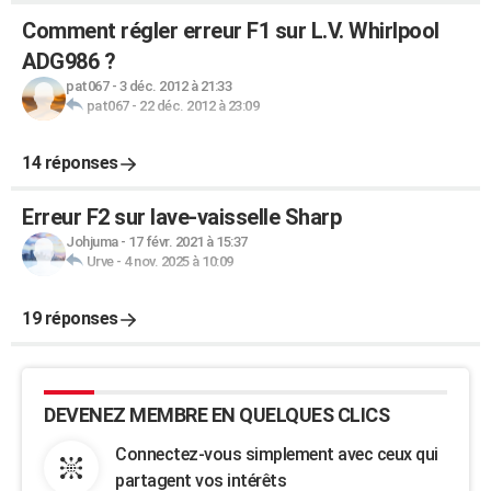
Comment régler erreur F1 sur L.V. Whirlpool
ADG986 ?
pat067
-
3 déc. 2012 à 21:33
pat067
-
22 déc. 2012 à 23:09
14 réponses
Erreur F2 sur lave-vaisselle Sharp
Johjuma
-
17 févr. 2021 à 15:37
Urve
-
4 nov. 2025 à 10:09
19 réponses
DEVENEZ MEMBRE EN QUELQUES CLICS
Connectez-vous simplement avec ceux qui
partagent vos intérêts