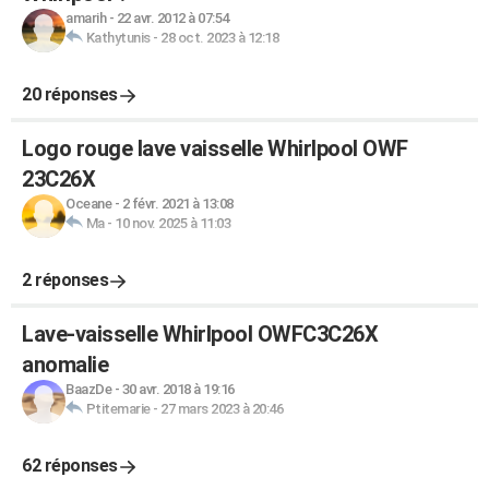
amarih
-
22 avr. 2012 à 07:54
Kathytunis
-
28 oct. 2023 à 12:18
20 réponses
Logo rouge lave vaisselle Whirlpool OWF
23C26X
Oceane
-
2 févr. 2021 à 13:08
Ma
-
10 nov. 2025 à 11:03
2 réponses
Lave-vaisselle Whirlpool OWFC3C26X
anomalie
BaazDe
-
30 avr. 2018 à 19:16
Ptitemarie
-
27 mars 2023 à 20:46
62 réponses