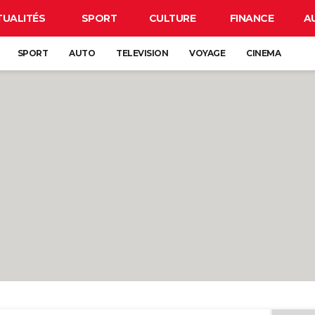
TUALITÉS
SPORT
CULTURE
FINANCE
A
SPORT
AUTO
TELEVISION
VOYAGE
CINEMA