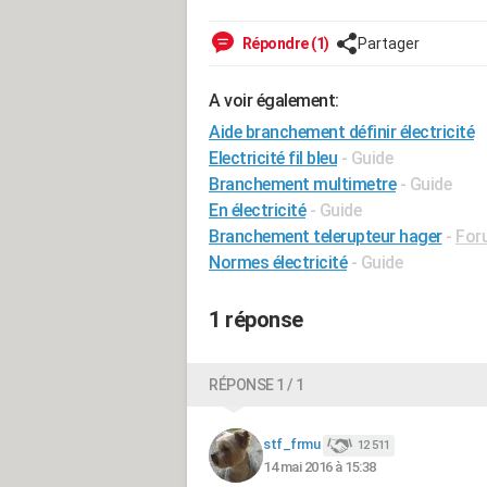
Répondre (1)
Partager
A voir également:
Aide branchement définir électricité
Electricité fil bleu
- Guide
Branchement multimetre
- Guide
En électricité
- Guide
Branchement telerupteur hager
-
Foru
Normes électricité
- Guide
1 réponse
RÉPONSE 1 / 1
stf_frmu
12 511
14 mai 2016 à 15:38