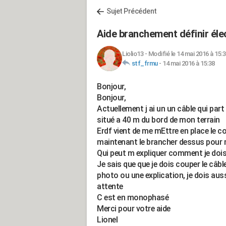
Sujet Précédent
Aide branchement définir élec
Liolio13
-
Modifié le 14 mai 2016 à 15:
stf_frmu
-
14 mai 2016 à 15:38
Bonjour,
Bonjour,
Actuellement j ai un un câble qui par
situé a 40 m du bord de mon terrain
Erdf vient de me mEttre en place le co
maintenant le brancher dessus pour 
Qui peut m expliquer comment je dois 
Je sais que que je dois couper le câbl
photo ou une explication, je dois aus
attente
C est en monophasé
Merci pour votre aide
Lionel