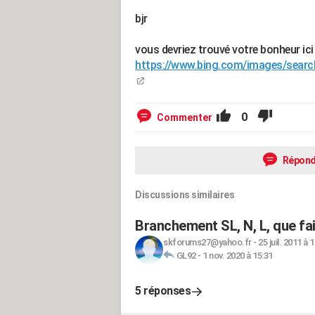
bjr
vous devriez trouvé votre bonheur ici
https://www.bing.com/images/se
0
Commenter
Répond
Discussions similaires
Branchement SL, N, L, que fai
skforums27@yahoo.fr
-
25 juil. 2011 à 
GL92
-
1 nov. 2020 à 15:31
5 réponses