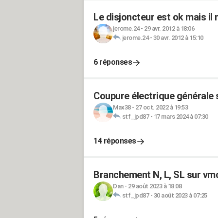
Le disjoncteur est ok mais il n
jerome.24
-
29 avr. 2012 à 18:06
jerome.24
-
30 avr. 2012 à 15:10
6 réponses
Coupure électrique générale 
Max38
-
27 oct. 2022 à 19:53
stf_jpd87
-
17 mars 2024 à 07:30
14 réponses
Branchement N, L, SL sur vm
Dan
-
29 août 2023 à 18:08
stf_jpd87
-
30 août 2023 à 07:25