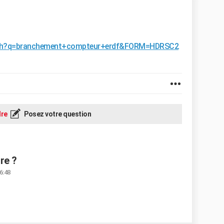
arch?q=branchement+compteur+erdf&FORM=HDRSC2
re
Posez votre question
re ?
16:48