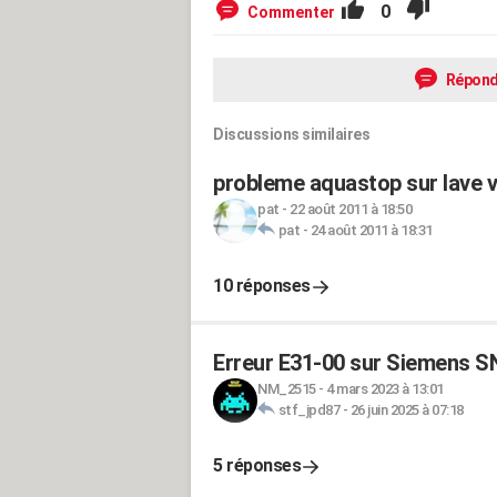
0
Commenter
Répond
Discussions similaires
probleme aquastop sur lave v
pat
-
22 août 2011 à 18:50
pat
-
24 août 2011 à 18:31
10 réponses
Erreur E31-00 sur Siemens 
NM_2515
-
4 mars 2023 à 13:01
stf_jpd87
-
26 juin 2025 à 07:18
5 réponses