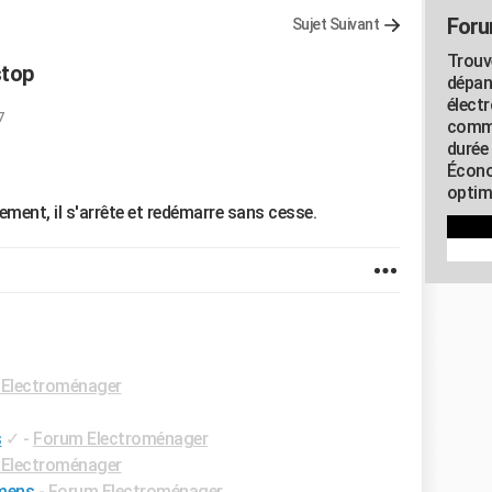
Foru
Sujet Suivant
Trouv
stop
dépan
élect
7
commu
durée
Écono
optimi
ement, il s'arrête et redémarre sans cesse.
Electroménager
s
✓
-
Forum Electroménager
Electroménager
emens
-
Forum Electroménager