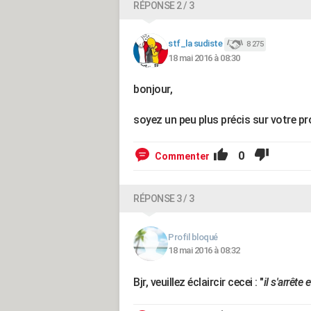
RÉPONSE 2 / 3
stf_la sudiste
8 275
18 mai 2016 à 08:30
bonjour,
soyez un peu plus précis sur votre pr
0
Commenter
RÉPONSE 3 / 3
Profil bloqué
18 mai 2016 à 08:32
Bjr, veuillez éclaircir cecei : "
il s'arrête