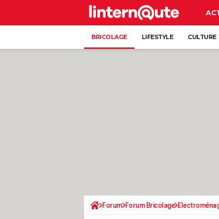
AC
BRICOLAGE
LIFESTYLE
CULTURE
Forum
Forum Bricolage
Electroména