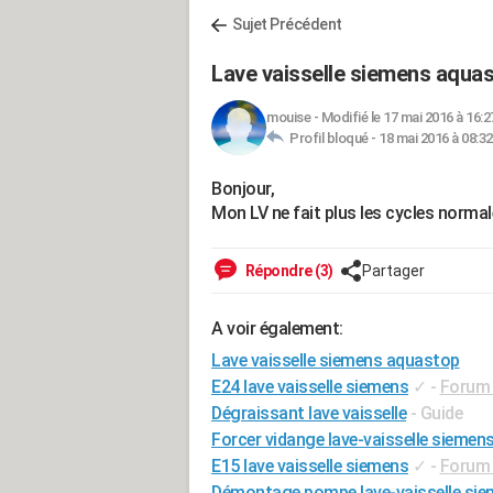
Sujet Précédent
Lave vaisselle siemens aqua
mouise
-
Modifié le 17 mai 2016 à 16:2
Profil bloqué -
18 mai 2016 à 08:32
Bonjour,
Mon LV ne fait plus les cycles normal
Répondre (3)
Partager
A voir également:
Lave vaisselle siemens aquastop
E24 lave vaisselle siemens
✓
-
Forum 
Dégraissant lave vaisselle
- Guide
Forcer vidange lave-vaisselle siemen
E15 lave vaisselle siemens
✓
-
Forum 
Démontage pompe lave-vaisselle si