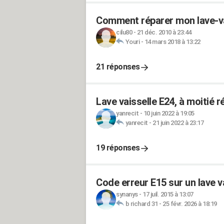
Comment réparer mon lave-v
cilu80
-
21 déc. 2010 à 23:44
Youri
-
14 mars 2018 à 13:22
21 réponses
Lave vaisselle E24, à moitié r
yanrecit
-
10 juin 2022 à 19:05
yanrecit
-
21 juin 2022 à 23:17
19 réponses
Code erreur E15 sur un lave v
synanys
-
17 juil. 2015 à 13:07
b richard 31
-
25 févr. 2026 à 18:19