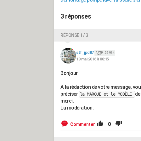
3 réponses
RÉPONSE 1 / 3
stf_jpd87
29 964
18 mai 2016 à 08:15
Bonjour
A la rédaction de votre message, vo
préciser
de
la MARQUE et le MODÈLE
merci.
La modération.
0
Commenter