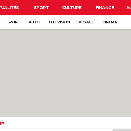
TUALITÉS
SPORT
CULTURE
FINANCE
A
SPORT
AUTO
TELEVISION
VOYAGE
CINEMA
ger