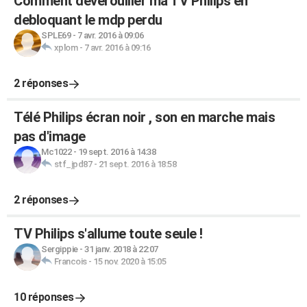
Comment deverouiller ma TV Philips en
debloquant le mdp perdu
SPLE69
-
7 avr. 2016 à 09:06
xplom
-
7 avr. 2016 à 09:16
2 réponses
Télé Philips écran noir , son en marche mais
pas d'image
Mc1022
-
19 sept. 2016 à 14:38
stf_jpd87
-
21 sept. 2016 à 18:58
2 réponses
TV Philips s'allume toute seule !
Sergippie
-
31 janv. 2018 à 22:07
Francois
-
15 nov. 2020 à 15:05
10 réponses