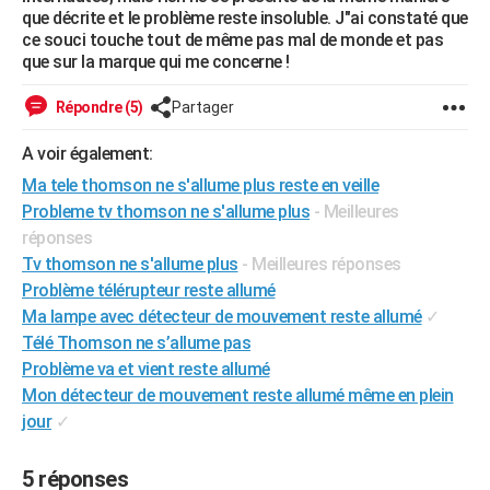
que décrite et le problème reste insoluble. J"ai constaté que
City break
Voyage de noces
Climat
Destinations
Voyage nature
Forum
+
PHOTO
ce souci touche tout de même pas mal de monde et pas
que sur la marque qui me concerne !
GUIDES D'ACHAT
Répondre (5)
Partager
BONS PLANS
A voir également:
CARTE DE VOEUX
Ma tele thomson ne s'allume plus reste en veille
Carte Bonne année
Carte Pâques
Carte de Noël
Carte Saint-Valentin
Carte d'anniversaire
DICTIONNAIRE
Probleme tv thomson ne s'allume plus
- Meilleures
réponses
Biographies
Expressions
Dictionnaire
Citations
Proverbes
PROGRAMME TV
Tv thomson ne s'allume plus
- Meilleures réponses
Problème télérupteur reste allumé
COPAINS D'AVANT
Ma lampe avec détecteur de mouvement reste allumé
✓
Se connecter
Collèges
Universités
Service militaire
S'inscrire
Lycées
Primaires
Entreprises
Avis de recherche
AVIS DE DÉCÈS
Télé Thomson ne s’allume pas
Problème va et vient reste allumé
FORUM
Mon détecteur de mouvement reste allumé même en plein
Lifestyle
Sport
Television
Cinema
Bricolage
Culture
Auto
Voyage
jour
✓
5 réponses