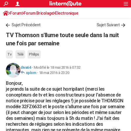
ACTUALITÉS
Forum
Forum Bricolage
Connexion
Electronique
S'inscrire
Rechercher
Société
Education
Villes
Politique
Faits Divers
Monde
+
SPORT
Sujet Précédent
Sujet Suivant
Football
Cyclisme
Forum
Coupe du monde 2026
Tennis
Rugby
CULTURE
TV Thomson s'llume toute seule dans la nuit
TNT
Cinéma
Musique
Programme TV
Streaming
Sorties cinéma
+
une fois par semaine
FINANCE
Impôts
Immobilier
Banque
Crédit
Retraite
Epargne
Risques naturels par ville
Assurance
AUTO
Tv
Télé
Philips
Réserver un essai
Berlines
Forum auto
Essais
Citadines
SUV
+
HIGH-TECH
diva64
-
Modifié le 18 mai 2016 à 07:32
xplom
-
18 mai 2016 à 23:20
Meilleur smartphone
Ordinateurs
Guide high-tech
Mobiles
Internet
Jeux vidéo
+
BRICOLAGE
Bonjour,
je prends la suite de ce sujet horripilant (merci les
Aménagement intérieur
Cuisine
Jardinage
+
Forum
Extérieur
Salle de bains
Rangement
WEEK-END
concepteurs de tv et les constructeurs pour l'absence de
notice précise pour les réglages !) je possède le THOMSON
Escapades
Expositions
Week-end nature
Guides de France
Patrimoine
Musées
+
LIFESTYLE
modèle 32FZ6633 et le poste s'allume une fois par semaine
(il peut changer de jour selon les périodes et même sauter
Bien-être
Mode
+
Art de vivre
Loisirs
Modes de vie
SANTE
des semaines) mais toujours à 5h du matin ! J'ai fait des
recherches de réglages selon les indications des
Guide de la santé
Médicaments
+
Alimentation
Maladies
Sommeil
VOYAGE
internautes, mais rien ne se présente de la même manière