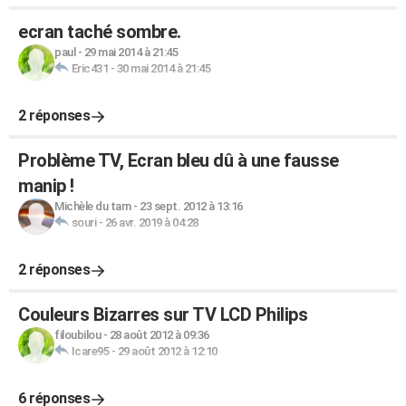
ecran taché sombre.
paul
-
29 mai 2014 à 21:45
Eric431
-
30 mai 2014 à 21:45
2 réponses
Problème TV, Ecran bleu dû à une fausse
manip !
Michèle du tarn
-
23 sept. 2012 à 13:16
souri
-
26 avr. 2019 à 04:28
2 réponses
Couleurs Bizarres sur TV LCD Philips
filoubilou
-
28 août 2012 à 09:36
Icare95
-
29 août 2012 à 12:10
6 réponses