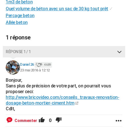
1m3 de beton
City break
Voyage de noces
Climat
Destinations
Voyage nature
Forum
+
PHOTO
Quel volume de béton avec un sac de 30 kg tout prêt
✓
Percage beton
GUIDES D'ACHAT
Allée beton
BONS PLANS
1 réponse
CARTE DE VOEUX
Carte Bonne année
Carte Pâques
Carte de Noël
Carte Saint-Valentin
Carte d'anniversaire
RÉPONSE 1 / 1
DICTIONNAIRE
Biographies
Expressions
Dictionnaire
Citations
Proverbes
Daniel 26
PROGRAMME TV
4 689
23 mai 2016 à 12:12
COPAINS D'AVANT
Bonjour,
Sans plus de précision de votre part, on pourrait vous
Se connecter
Collèges
Universités
Service militaire
S'inscrire
Lycées
Primaires
Entreprises
Avis de recherche
AVIS DE DÉCÈS
proposer ceci:
http://www.bricovideo.com/conseils_travaux-renovation-
FORUM
dosage-beton-mortier-ciment.htm
Cdlt,
Lifestyle
Sport
Television
Cinema
Bricolage
Culture
Auto
Voyage
0
Commenter