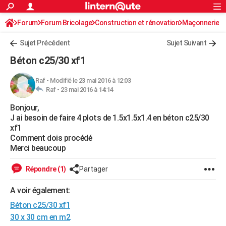
ACTUALITÉS
Forum
Forum Bricolage
Connexion
Construction et rénovation
S'inscrire
Maçonnerie
Rechercher
Société
Education
Villes
Politique
Faits Divers
Monde
+
SPORT
Sujet Précédent
Sujet Suivant
Football
Cyclisme
Forum
Coupe du monde 2026
Tennis
Rugby
CULTURE
Béton c25/30 xf1
TNT
Cinéma
Musique
Programme TV
Streaming
Sorties cinéma
+
FINANCE
Raf
-
Modifié le 23 mai 2016 à 12:03
Raf -
23 mai 2016 à 14:14
Impôts
Immobilier
Banque
Crédit
Retraite
Epargne
Risques naturels par ville
Assurance
AUTO
Bonjour,
Réserver un essai
Berlines
Forum auto
Essais
Citadines
SUV
+
HIGH-TECH
J ai besoin de faire 4 plots de 1.5x1.5x1.4 en béton c25/30
xf1
Meilleur smartphone
Ordinateurs
Guide high-tech
Mobiles
Internet
Jeux vidéo
+
BRICOLAGE
Comment dois procédé
Merci beaucoup
Aménagement intérieur
Cuisine
Jardinage
+
Forum
Extérieur
Salle de bains
Rangement
WEEK-END
Répondre (1)
Partager
Escapades
Expositions
Week-end nature
Guides de France
Patrimoine
Musées
+
LIFESTYLE
A voir également:
Bien-être
Mode
+
Art de vivre
Loisirs
Modes de vie
SANTE
Béton c25/30 xf1
Guide de la santé
Médicaments
+
Alimentation
Maladies
Sommeil
30 x 30 cm en m2
VOYAGE