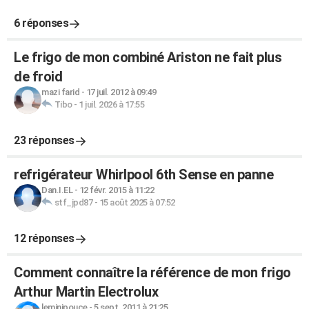
6 réponses
Le frigo de mon combiné Ariston ne fait plus
de froid
mazi farid
-
17 juil. 2012 à 09:49
Tibo
-
1 juil. 2026 à 17:55
23 réponses
refrigérateur Whirlpool 6th Sense en panne
Dan.I.EL
-
12 févr. 2015 à 11:22
stf_jpd87
-
15 août 2025 à 07:52
12 réponses
Comment connaître la référence de mon frigo
Arthur Martin Electrolux
leminipouce
-
5 sept. 2011 à 21:25