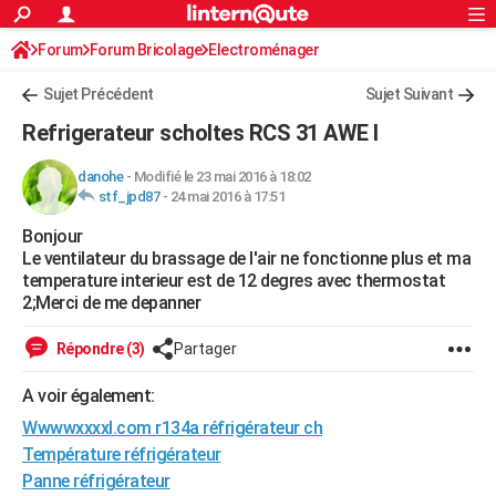
ACTUALITÉS
Forum
Forum Bricolage
Connexion
Electroménager
S'inscrire
Rechercher
Société
Education
Villes
Politique
Faits Divers
Monde
+
SPORT
Sujet Précédent
Sujet Suivant
Football
Cyclisme
Forum
Coupe du monde 2026
Tennis
Rugby
CULTURE
Refrigerateur scholtes RCS 31 AWE I
TNT
Cinéma
Musique
Programme TV
Streaming
Sorties cinéma
+
FINANCE
danohe
-
Modifié le 23 mai 2016 à 18:02
stf_jpd87
-
24 mai 2016 à 17:51
Impôts
Immobilier
Banque
Crédit
Retraite
Epargne
Risques naturels par ville
Assurance
AUTO
Bonjour
Réserver un essai
Berlines
Forum auto
Essais
Citadines
SUV
+
HIGH-TECH
Le ventilateur du brassage de l'air ne fonctionne plus et ma
temperature interieur est de 12 degres avec thermostat
Meilleur smartphone
Ordinateurs
Guide high-tech
Mobiles
Internet
Jeux vidéo
+
BRICOLAGE
2;Merci de me depanner
Aménagement intérieur
Cuisine
Jardinage
+
Forum
Extérieur
Salle de bains
Rangement
WEEK-END
Répondre (3)
Partager
Escapades
Expositions
Week-end nature
Guides de France
Patrimoine
Musées
+
LIFESTYLE
A voir également:
Wwwwxxxxl.com r134a réfrigérateur ch
Bien-être
Mode
+
Art de vivre
Loisirs
Modes de vie
SANTE
Température réfrigérateur
Guide de la santé
Médicaments
+
Alimentation
Maladies
Sommeil
VOYAGE
Panne réfrigérateur