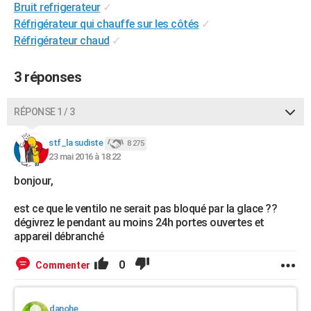
Bruit refrigerateur
✓
City break
Voyage de noces
Climat
Destinations
Voyage nature
Forum
+
PHOTO
Réfrigérateur qui chauffe sur les côtés
✓
Réfrigérateur chaud
✓
GUIDES D'ACHAT
BONS PLANS
3 réponses
CARTE DE VOEUX
RÉPONSE 1 / 3
Carte Bonne année
Carte Pâques
Carte de Noël
Carte Saint-Valentin
Carte d'anniversaire
DICTIONNAIRE
stf_la sudiste
8 275
Biographies
Expressions
Dictionnaire
Citations
Proverbes
23 mai 2016 à 18:22
PROGRAMME TV
bonjour,
COPAINS D'AVANT
est ce que le ventilo ne serait pas bloqué par la glace ??
Se connecter
Collèges
Universités
Service militaire
S'inscrire
Lycées
Primaires
Entreprises
Avis de recherche
AVIS DE DÉCÈS
dégivrez le pendant au moins 24h portes ouvertes et
appareil débranché
FORUM
0
Commenter
Lifestyle
Sport
Television
Cinema
Bricolage
Culture
Auto
Voyage
danohe