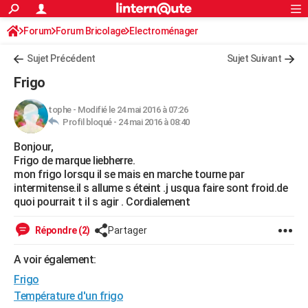
ACTUALITÉS
Forum
Forum Bricolage
Connexion
Electroménager
S'inscrire
Rechercher
Société
Education
Villes
Politique
Faits Divers
Monde
+
SPORT
Sujet Précédent
Sujet Suivant
Football
Cyclisme
Forum
Coupe du monde 2026
Tennis
Rugby
CULTURE
Frigo
TNT
Cinéma
Musique
Programme TV
Streaming
Sorties cinéma
+
FINANCE
tophe
-
Modifié le 24 mai 2016 à 07:26
Profil bloqué -
24 mai 2016 à 08:40
Impôts
Immobilier
Banque
Crédit
Retraite
Epargne
Risques naturels par ville
Assurance
AUTO
Bonjour,
Réserver un essai
Berlines
Forum auto
Essais
Citadines
SUV
+
HIGH-TECH
Frigo de marque liebherre.
mon frigo lorsqu il se mais en marche tourne par
Meilleur smartphone
Ordinateurs
Guide high-tech
Mobiles
Internet
Jeux vidéo
+
BRICOLAGE
intermitense.il s allume s éteint .j usqua faire sont froid.de
quoi pourrait t il s agir . Cordialement
Aménagement intérieur
Cuisine
Jardinage
+
Forum
Extérieur
Salle de bains
Rangement
WEEK-END
Répondre (2)
Partager
Escapades
Expositions
Week-end nature
Guides de France
Patrimoine
Musées
+
LIFESTYLE
A voir également:
Bien-être
Mode
+
Art de vivre
Loisirs
Modes de vie
SANTE
Frigo
Guide de la santé
Médicaments
+
Alimentation
Maladies
Sommeil
Température d'un frigo
VOYAGE