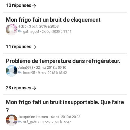
10 réponses
Mon frigo fait un bruit de claquement
H6b6
-
3 oct. 2016 à 20:53
galimiguel
-
2 déc. 2025 à 11:11
14 réponses
Problème de température dans réfrigérateur.
John9578
-
22 mai 2018 à 09:10
Icare95
-
9 nov. 2018 à 18:42
28 réponses
Mon frigo fait un bruit insupportable. Que faire
?
Jacqueline Hassen
-
4 oct. 2010 à 20:02
stf_jpd87
-
1 nov. 2023 à 09:47