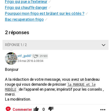
Frigo qui pue a l'exterieur
✓
City break
Voyage de noces
Climat
Destinations
Voyage nature
Forum
+
PHOTO
Frigo qui chauffe danger
✓
Pourquoi mon frigo est brûlant sur les côtés ?
✓
GUIDES D'ACHAT
Bac recuperation frigo
✓
BONS PLANS
2 réponses
CARTE DE VOEUX
Carte Bonne année
Carte Pâques
Carte de Noël
Carte Saint-Valentin
Carte d'anniversaire
RÉPONSE 1 / 2
DICTIONNAIRE
Biographies
Expressions
Dictionnaire
Citations
Proverbes
stf_jpd87
PROGRAMME TV
29 920
24 mai 2016 à 08:04
COPAINS D'AVANT
Bonjour
Se connecter
Collèges
Universités
Service militaire
S'inscrire
Lycées
Primaires
Entreprises
Avis de recherche
AVIS DE DÉCÈS
A la rédaction de votre message, vous avez un bandeau
rouge qui vous demande de préciser
la MARQUE et le
FORUM
de l'appareil en panne; impératif pour les conseils ,
MODÈLE
merci.
Lifestyle
Sport
Television
Cinema
Bricolage
Culture
Auto
Voyage
La modération.
0
Commenter