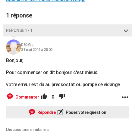
City break
Voyage de noces
Climat
Destinations
Voyage nature
Forum
+
PHOTO
1 réponse
GUIDES D'ACHAT
RÉPONSE 1 / 1
BONS PLANS
CARTE DE VOEUX
papy35
31 mai 2016 à 20:09
Carte Bonne année
Carte Pâques
Carte de Noël
Carte Saint-Valentin
Carte d'anniversaire
DICTIONNAIRE
Bonjour,
Biographies
Expressions
Dictionnaire
Citations
Proverbes
PROGRAMME TV
Pour commencer on dit bonjour c'est mieux.
COPAINS D'AVANT
votre erreur est du au pressostat ou pompe de vidange
Se connecter
Collèges
Universités
Service militaire
S'inscrire
Lycées
Primaires
Entreprises
Avis de recherche
AVIS DE DÉCÈS
0
Commenter
FORUM
Répondre
Posez votre question
Lifestyle
Sport
Television
Cinema
Bricolage
Culture
Auto
Voyage
Discussions similaires