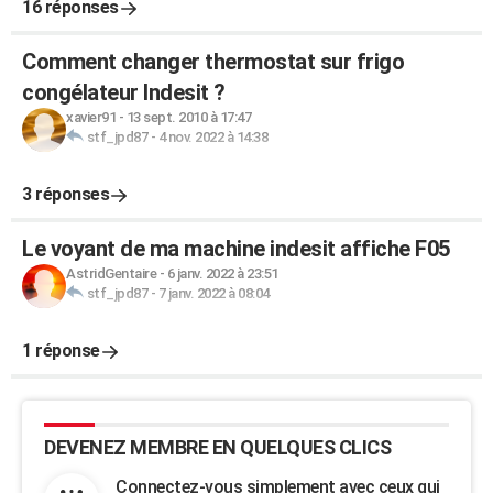
16 réponses
Comment changer thermostat sur frigo
congélateur Indesit ?
xavier91
-
13 sept. 2010 à 17:47
stf_jpd87
-
4 nov. 2022 à 14:38
3 réponses
Le voyant de ma machine indesit affiche F05
AstridGentaire
-
6 janv. 2022 à 23:51
stf_jpd87
-
7 janv. 2022 à 08:04
1 réponse
DEVENEZ MEMBRE EN QUELQUES CLICS
Connectez-vous simplement avec ceux qui