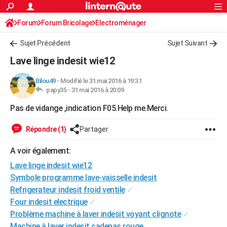
ACTUALITÉS
Forum
Forum Bricolage
Connexion
Electroménager
S'inscrire
Rechercher
Société
Education
Villes
Politique
Faits Divers
Monde
+
SPORT
Sujet Précédent
Sujet Suivant
Football
Cyclisme
Forum
Coupe du monde 2026
Tennis
Rugby
CULTURE
Lave linge indesit wie12
TNT
Cinéma
Musique
Programme TV
Streaming
Sorties cinéma
+
FINANCE
Bilou49
-
Modifié le 31 mai 2016 à 19:31
papy35 -
31 mai 2016 à 20:09
Impôts
Immobilier
Banque
Crédit
Retraite
Epargne
Risques naturels par ville
Assurance
AUTO
Pas de vidange ,indication F05.Help me.Merci.
Réserver un essai
Berlines
Forum auto
Essais
Citadines
SUV
+
HIGH-TECH
Répondre (1)
Partager
Meilleur smartphone
Ordinateurs
Guide high-tech
Mobiles
Internet
Jeux vidéo
+
BRICOLAGE
A voir également:
Aménagement intérieur
Cuisine
Jardinage
+
Forum
Extérieur
Salle de bains
Rangement
WEEK-END
Lave linge indesit wie12
Escapades
Expositions
Week-end nature
Guides de France
Patrimoine
Musées
+
Symbole programme lave-vaisselle indesit
LIFESTYLE
Refrigerateur indesit froid ventile
✓
Bien-être
Mode
+
Art de vivre
Loisirs
Modes de vie
SANTE
Four indesit electrique
✓
Problème machine à laver indesit voyant clignote
✓
Guide de la santé
Médicaments
+
Alimentation
Maladies
Sommeil
VOYAGE
Machine à laver indesit cadenas rouge