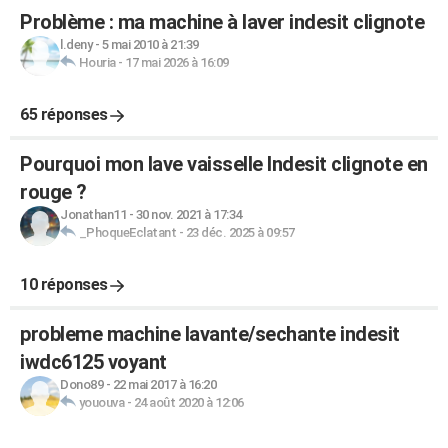
Problème : ma machine à laver indesit clignote
l.deny
-
5 mai 2010 à 21:39
Houria
-
17 mai 2026 à 16:09
65 réponses
Pourquoi mon lave vaisselle Indesit clignote en
rouge ?
Jonathan11
-
30 nov. 2021 à 17:34
_PhoqueEclatant
-
23 déc. 2025 à 09:57
10 réponses
probleme machine lavante/sechante indesit
iwdc6125 voyant
Dono89
-
22 mai 2017 à 16:20
yououva
-
24 août 2020 à 12:06