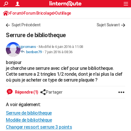
ACTUALITÉS
Forum
Forum Bricolage
Connexion
Outillage
S'inscrire
Rechercher
Société
Education
Villes
Politique
Faits Divers
Monde
+
SPORT
Sujet Précédent
Sujet Suivant
Football
Cyclisme
Forum
Coupe du monde 2026
Tennis
Rugby
CULTURE
Serrure de bibliotheque
TNT
Cinéma
Musique
Programme TV
Streaming
Sorties cinéma
+
FINANCE
jpromans
-
Modifié le 6 juin 2016 à 11:08
benben79
-
7 juin 2016 à 08:36
Impôts
Immobilier
Banque
Crédit
Retraite
Epargne
Risques naturels par ville
Assurance
AUTO
bonjour
Réserver un essai
Berlines
Forum auto
Essais
Citadines
SUV
+
HIGH-TECH
je cherche une serrure avec clef pour une bibliotheque.
Cette serrure a 2 tringles 1/2 ronde, dont je n'ai plus la clef
Meilleur smartphone
Ordinateurs
Guide high-tech
Mobiles
Internet
Jeux vidéo
+
BRICOLAGE
où puis je acheter ce type de serrure plaquée ?
Aménagement intérieur
Cuisine
Jardinage
+
Forum
Extérieur
Salle de bains
Rangement
WEEK-END
Répondre (1)
Partager
Escapades
Expositions
Week-end nature
Guides de France
Patrimoine
Musées
+
LIFESTYLE
A voir également:
Serrure de bibliotheque
Bien-être
Mode
+
Art de vivre
Loisirs
Modes de vie
SANTE
Modèle de bibliothèque
Guide de la santé
Médicaments
+
Alimentation
Maladies
Sommeil
VOYAGE
Changer ressort serrure 3 points