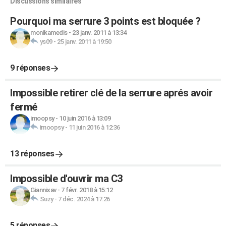
Discussions similaires
Pourquoi ma serrure 3 points est bloquée ?
monikamedis
-
23 janv. 2011 à 13:34
ys09
-
25 janv. 2011 à 19:50
9 réponses
Impossible retirer clé de la serrure aprés avoir
fermé
imoopsy
-
10 juin 2016 à 13:09
imoopsy
-
11 juin 2016 à 12:36
13 réponses
Impossible d'ouvrir ma C3
Giannixav
-
7 févr. 2018 à 15:12
Suzy
-
7 déc. 2024 à 17:26
5 réponses