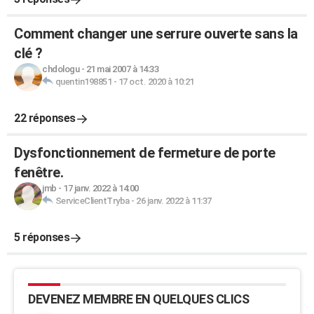
Comment changer une serrure ouverte sans la
clé ?
chdologu
-
21 mai 2007 à 14:33
quentin198851
-
17 oct. 2020 à 10:21
22 réponses
Dysfonctionnement de fermeture de porte
fenêtre.
jmb
-
17 janv. 2022 à 14:00
ServiceClientTryba
-
26 janv. 2022 à 11:37
5 réponses
DEVENEZ MEMBRE EN QUELQUES CLICS