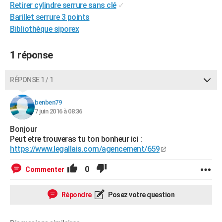
Retirer cylindre serrure sans clé
✓
City break
Voyage de noces
Climat
Destinations
Voyage nature
Forum
+
PHOTO
Barillet serrure 3 points
Bibliothèque siporex
GUIDES D'ACHAT
BONS PLANS
1 réponse
CARTE DE VOEUX
RÉPONSE 1 / 1
Carte Bonne année
Carte Pâques
Carte de Noël
Carte Saint-Valentin
Carte d'anniversaire
DICTIONNAIRE
benben79
Biographies
Expressions
Dictionnaire
Citations
Proverbes
7 juin 2016 à 08:36
PROGRAMME TV
Bonjour
COPAINS D'AVANT
Peut etre trouveras tu ton bonheur ici :
https://www.legallais.com/agencement/659
Se connecter
Collèges
Universités
Service militaire
S'inscrire
Lycées
Primaires
Entreprises
Avis de recherche
AVIS DE DÉCÈS
0
Commenter
FORUM
Lifestyle
Sport
Television
Cinema
Bricolage
Culture
Auto
Voyage
Répondre
Posez votre question