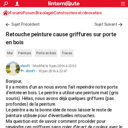
ACTUALITÉS
Forum
Forum Bricolage
Connexion
Construction et rénovation
S'inscrire
Rechercher
Société
Education
Villes
Politique
Faits Divers
Monde
+
SPORT
Peinture, Vernis, Tapissserie
Sujet Précédent
Sujet Suivant
Football
Cyclisme
Forum
Coupe du monde 2026
Tennis
Rugby
CULTURE
Retouche peinture cause griffures sur porte
TNT
Cinéma
Musique
Programme TV
Streaming
Sorties cinéma
+
en bois
FINANCE
Impôts
Immobilier
Banque
Crédit
Retraite
Epargne
Risques naturels par ville
Assurance
AUTO
Mur
Peinture
Porte en bois
Traces
Réserver un essai
Berlines
Forum auto
Essais
Citadines
SUV
+
HIGH-TECH
shmft
-
Modifié le 9 juin 2016 à 22:52
shmft
-
10 juin 2016 à 22:47
Meilleur smartphone
Ordinateurs
Guide high-tech
Mobiles
Internet
Jeux vidéo
+
BRICOLAGE
Bonjour,
Il y a moins d'un an nous avons fait repeindre notre porte
Aménagement intérieur
Cuisine
Jardinage
+
Forum
Extérieur
Salle de bains
Rangement
WEEK-END
d'entrée en bois. Le peintre a utilisé une peinture mat (gris
souris). Hélas, nous avons déjà quelques griffures (pas
Escapades
Expositions
Week-end nature
Guides de France
Patrimoine
Musées
+
LIFESTYLE
profondes) de la peinture.
Le peintre a eu la bonne idée de nous laisser le reste de
Bien-être
Mode
+
Art de vivre
Loisirs
Modes de vie
SANTE
peinture utilisée pour d'éventuelles retouches.
Ma question est de savoir comment procéder pour
Guide de la santé
Médicaments
+
Alimentation
Maladies
Sommeil
VOYAGE
repeindre ces griffures sans créer d'écart de couleur avec le