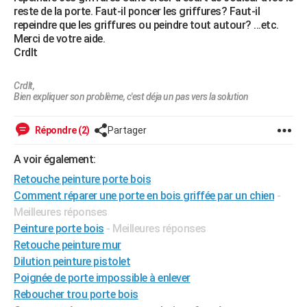
reste de la porte. Faut-il poncer les griffures? Faut-il
City break
Voyage de noces
Climat
Destinations
Voyage nature
Forum
+
PHOTO
repeindre que les griffures ou peindre tout autour? ...etc.
Merci de votre aide.
GUIDES D'ACHAT
Crdlt
BONS PLANS
Crdlt,
Bien expliquer son problème, c'est déja un pas vers la solution
CARTE DE VOEUX
Carte Bonne année
Carte Pâques
Carte de Noël
Carte Saint-Valentin
Carte d'anniversaire
DICTIONNAIRE
Répondre (2)
Partager
Biographies
Expressions
Dictionnaire
Citations
Proverbes
PROGRAMME TV
A voir également:
Retouche peinture porte bois
COPAINS D'AVANT
Comment réparer une porte en bois griffée par un chien
-
Se connecter
Collèges
Universités
Service militaire
S'inscrire
Lycées
Primaires
Entreprises
Avis de recherche
AVIS DE DÉCÈS
Meilleures réponses
Peinture porte bois
- Meilleures réponses
FORUM
Retouche peinture mur
Dilution peinture pistolet
Lifestyle
Sport
Television
Cinema
Bricolage
Culture
Auto
Voyage
Poignée de porte impossible à enlever
Reboucher trou porte bois