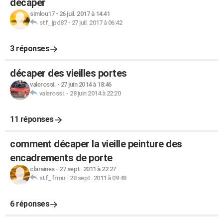
décaper
simlou17
-
26 juil. 2017 à 14:41
stf_jpd87
-
27 juil. 2017 à 06:42
3 réponses
décaper des vieilles portes
valerossi.
-
27 juin 2014 à 18:46
valerossi.
-
28 juin 2014 à 22:20
11 réponses
comment décaper la vieille peinture des
encadrements de porte
claraines
-
27 sept. 2011 à 22:27
stf_frmu
-
28 sept. 2011 à 09:48
6 réponses