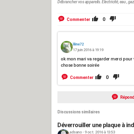
Débrancher vos appareils. Électricité, eau , gaz.
0
Commenter
liline72
17 juin 2016 à 19:19
ok mon mari va regarder merci pour 
chose bonne soirée
0
Commenter
Répond
Discussions similaires
Déverrouiller une plaque à in
adsano
-
9 oct. 2016 à 13:53