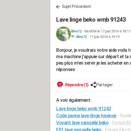
Sujet Précédent
Lave linge beko wmb 91243
liline72
-
Modifié le 17 juin 2016 à 18:11
liline72
-
17 juin 2016 à 19:19
Bonjour, je voudrais votre aide voila t
ma machine j'appuie sur départ et la m
peu plus m'en servir je les acheter e
réponses
Répondre (1)
Partager
A voir également:
Lave linge beko wmb 91243
Code panne lave-linge hisense
- Guid
Voyant lave vaisselle beko
-
Forum El
E01 lave vaisselle beko
-
Forum Elect