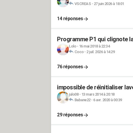
VSCREAS
-
27 juin 2026 à 18:01
14 réponses
Programme P1 qui clignote la
Lolo
-
16 mai 2018 à 22:34
Coco
-
2 juil. 2026 à 14:29
76 réponses
impossible de réinitialiser la
julo08
-
13 mars 2014 à 20:18
Babane22
-
6 avr. 2020 à 00:39
29 réponses