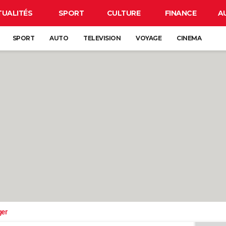
TUALITÉS
SPORT
CULTURE
FINANCE
A
SPORT
AUTO
TELEVISION
VOYAGE
CINEMA
ger