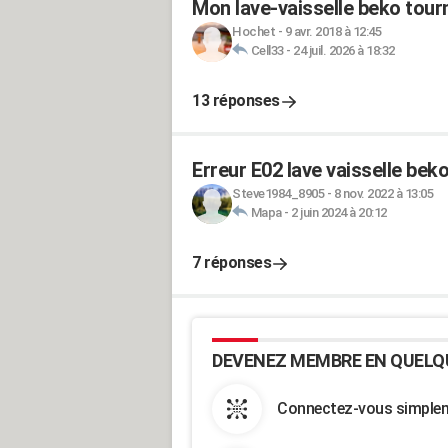
Mon lave-vaisselle beko tour
Hochet
-
9 avr. 2018 à 12:45
Cell33
-
24 juil. 2026 à 18:32
13 réponses
Erreur E02 lave vaisselle bek
Steve1984_8905
-
8 nov. 2022 à 13:05
Mapa
-
2 juin 2024 à 20:12
7 réponses
DEVENEZ MEMBRE EN QUELQ
Connectez-vous simpleme