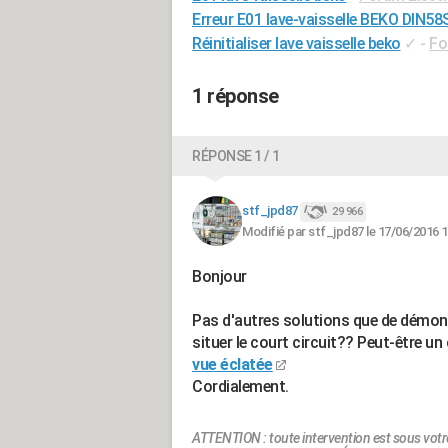
Erreur E01 lave-vaisselle BEKO DIN58
Réinitialiser lave vaisselle beko
✓
-
Fo
1 réponse
RÉPONSE 1 / 1
stf_jpd87
29 966
Modifié par stf_jpd87 le 17/06/2016 1
Bonjour
Pas d'autres solutions que de démonte
situer le court circuit?? Peut-être u
vue éclatée
Cordialement.
ATTENTION : toute intervention est sous votr