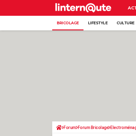
AC
BRICOLAGE
LIFESTYLE
CULTURE
Forum
Forum Bricolage
Electroména