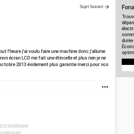
Foru
Sujet Suivant
Trouv
dépan
élect
commu
durée
Écono
out l'heure j'ai voulu faire une machine donc j'allume
optimi
on écran LCD me fait une étincelle et plus rien je ne
n octobre 2013 évidement plus garantie merci pour vos
e
ectroménager
roménager