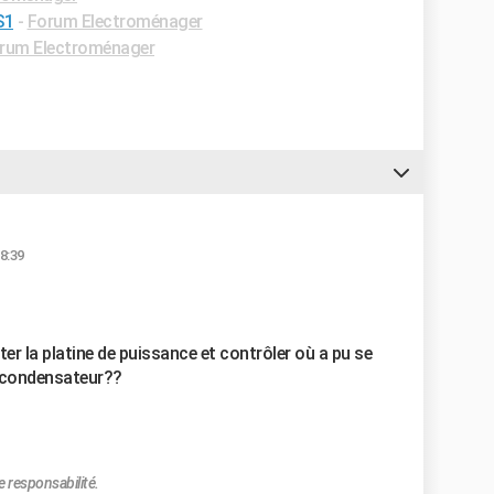
S1
-
Forum Electroménager
rum Electroménager
8:39
r la platine de puissance et contrôler où a pu se
n condensateur??
e responsabilité.