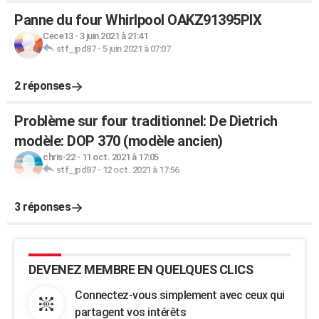
Panne du four Whirlpool OAKZ91395PIX
Cece13
-
3 juin 2021 à 21:41
stf_jpd87
-
5 juin 2021 à 07:07
2 réponses
Problème sur four traditionnel: De Dietrich
modèle: DOP 370 (modèle ancien)
chris-22
-
11 oct. 2021 à 17:05
stf_jpd87
-
12 oct. 2021 à 17:56
3 réponses
DEVENEZ MEMBRE EN QUELQUES CLICS
Connectez-vous simplement avec ceux qui
partagent vos intérêts