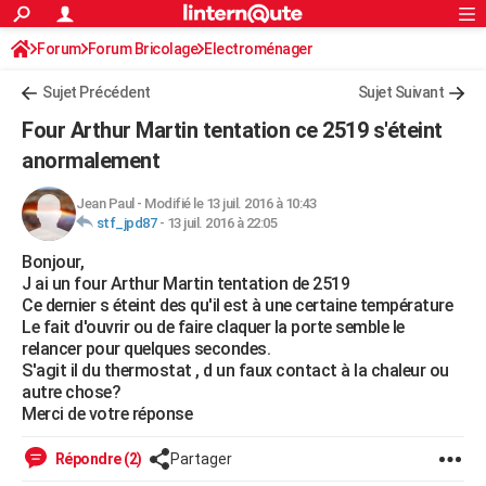
ACTUALITÉS
Forum
Forum Bricolage
Connexion
Electroménager
S'inscrire
Rechercher
Société
Education
Villes
Politique
Faits Divers
Monde
+
SPORT
Sujet Précédent
Sujet Suivant
Football
Cyclisme
Forum
Coupe du monde 2026
Tennis
Rugby
CULTURE
Four Arthur Martin tentation ce 2519 s'éteint
TNT
Cinéma
Musique
Programme TV
Streaming
Sorties cinéma
+
anormalement
FINANCE
Impôts
Immobilier
Banque
Crédit
Retraite
Epargne
Risques naturels par ville
Assurance
AUTO
Jean Paul
-
Modifié le 13 juil. 2016 à 10:43
stf_jpd87
-
13 juil. 2016 à 22:05
Réserver un essai
Berlines
Forum auto
Essais
Citadines
SUV
+
HIGH-TECH
Bonjour,
J ai un four Arthur Martin tentation de 2519
Meilleur smartphone
Ordinateurs
Guide high-tech
Mobiles
Internet
Jeux vidéo
+
BRICOLAGE
Ce dernier s éteint des qu'il est à une certaine température
Le fait d'ouvrir ou de faire claquer la porte semble le
Aménagement intérieur
Cuisine
Jardinage
+
Forum
Extérieur
Salle de bains
Rangement
WEEK-END
relancer pour quelques secondes.
S'agit il du thermostat , d un faux contact à la chaleur ou
Escapades
Expositions
Week-end nature
Guides de France
Patrimoine
Musées
+
LIFESTYLE
autre chose?
Merci de votre réponse
Bien-être
Mode
+
Art de vivre
Loisirs
Modes de vie
SANTE
Répondre (2)
Partager
Guide de la santé
Médicaments
+
Alimentation
Maladies
Sommeil
VOYAGE