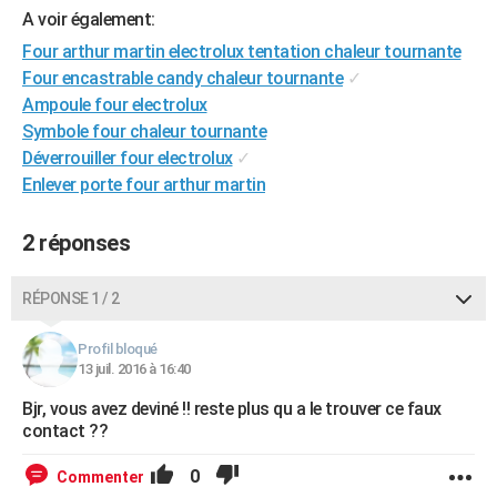
A voir également:
City break
Voyage de noces
Climat
Destinations
Voyage nature
Forum
+
PHOTO
Four arthur martin electrolux tentation chaleur tournante
GUIDES D'ACHAT
Four encastrable candy chaleur tournante
✓
Ampoule four electrolux
BONS PLANS
Symbole four chaleur tournante
Déverrouiller four electrolux
✓
CARTE DE VOEUX
Enlever porte four arthur martin
Carte Bonne année
Carte Pâques
Carte de Noël
Carte Saint-Valentin
Carte d'anniversaire
DICTIONNAIRE
2 réponses
Biographies
Expressions
Dictionnaire
Citations
Proverbes
PROGRAMME TV
COPAINS D'AVANT
RÉPONSE 1 / 2
Se connecter
Collèges
Universités
Service militaire
S'inscrire
Lycées
Primaires
Entreprises
Avis de recherche
AVIS DE DÉCÈS
Profil bloqué
13 juil. 2016 à 16:40
FORUM
Bjr, vous avez deviné !! reste plus qu a le trouver ce faux
Lifestyle
Sport
Television
Cinema
Bricolage
Culture
Auto
Voyage
contact ??
0
Commenter