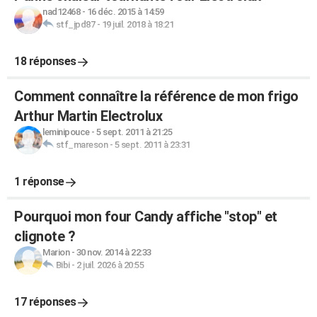
nad12468
-
16 déc. 2015 à 14:59
stf_jpd87
-
19 juil. 2018 à 18:21
18 réponses
Comment connaître la référence de mon frigo
Arthur Martin Electrolux
leminipouce
-
5 sept. 2011 à 21:25
stf_mareson
-
5 sept. 2011 à 23:31
1 réponse
Pourquoi mon four Candy affiche "stop" et
clignote ?
Marion
-
30 nov. 2014 à 22:33
Bibi
-
2 juil. 2026 à 20:55
17 réponses