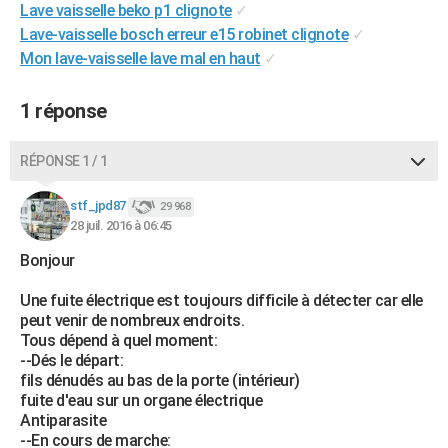
Lave vaisselle beko p1 clignote
✓
City break
Voyage de noces
Climat
Destinations
Voyage nature
Forum
+
PHOTO
Lave-vaisselle bosch erreur e15 robinet clignote
✓
Mon lave-vaisselle lave mal en haut
✓
GUIDES D'ACHAT
BONS PLANS
1 réponse
CARTE DE VOEUX
RÉPONSE 1 / 1
Carte Bonne année
Carte Pâques
Carte de Noël
Carte Saint-Valentin
Carte d'anniversaire
DICTIONNAIRE
stf_jpd87
29 968
Biographies
Expressions
Dictionnaire
Citations
Proverbes
28 juil. 2016 à 06:45
PROGRAMME TV
Bonjour
COPAINS D'AVANT
Une fuite électrique est toujours difficile à détecter car elle
Se connecter
Collèges
Universités
Service militaire
S'inscrire
Lycées
Primaires
Entreprises
Avis de recherche
AVIS DE DÉCÈS
peut venir de nombreux endroits.
Tous dépend à quel moment:
FORUM
--Dés le départ:
fils dénudés au bas de la porte (intérieur)
Lifestyle
Sport
Television
Cinema
Bricolage
Culture
Auto
Voyage
fuite d'eau sur un organe électrique
Antiparasite
--En cours de marche: