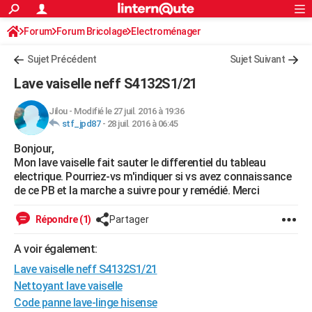
ACTUALITÉS
Forum
Forum Bricolage
Connexion
Electroménager
S'inscrire
Rechercher
Société
Education
Villes
Politique
Faits Divers
Monde
+
SPORT
Sujet Précédent
Sujet Suivant
Football
Cyclisme
Forum
Coupe du monde 2026
Tennis
Rugby
CULTURE
Lave vaiselle neff S4132S1/21
TNT
Cinéma
Musique
Programme TV
Streaming
Sorties cinéma
+
FINANCE
Jilou
-
Modifié le 27 juil. 2016 à 19:36
stf_jpd87
-
28 juil. 2016 à 06:45
Impôts
Immobilier
Banque
Crédit
Retraite
Epargne
Risques naturels par ville
Assurance
AUTO
Bonjour,
Réserver un essai
Berlines
Forum auto
Essais
Citadines
SUV
+
HIGH-TECH
Mon lave vaiselle fait sauter le differentiel du tableau
electrique. Pourriez-vs m'indiquer si vs avez connaissance
Meilleur smartphone
Ordinateurs
Guide high-tech
Mobiles
Internet
Jeux vidéo
+
BRICOLAGE
de ce PB et la marche a suivre pour y remédié. Merci
Aménagement intérieur
Cuisine
Jardinage
+
Forum
Extérieur
Salle de bains
Rangement
WEEK-END
Répondre (1)
Partager
Escapades
Expositions
Week-end nature
Guides de France
Patrimoine
Musées
+
LIFESTYLE
A voir également:
Lave vaiselle neff S4132S1/21
Bien-être
Mode
+
Art de vivre
Loisirs
Modes de vie
SANTE
Nettoyant lave vaiselle
Guide de la santé
Médicaments
+
Alimentation
Maladies
Sommeil
VOYAGE
Code panne lave-linge hisense