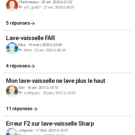
Chatmiaaou
-
25 avr. 2024 à 21:52
stf_jpd87
-
27 avr. 2024 à 08:07
5 réponses
Lave-vaisselle FAR
Kika
-
19 mars 2020 à 22:09
Mimi
-
22 avr. 2022 à 05:46
4 réponses
Mon lave-vaisselle ne lave plus le haut
fati
-
16 avr. 2011 à 10:13
rodriguez
-
22 janv. 2012 à 13:59
11 réponses
Erreur F2 sur lave-vaisselle Sharp
Johjuma
-
17 févr. 2021 à 15:37