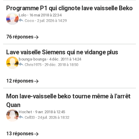
Programme P1 qui clignote lave vaisselle Beko
Lolo
-
16 mai 2018 à 22:34
Coco
-
2 juil. 2026 à 14:29
76 réponses
Lave vaiselle Siemens qui ne vidange plus
bounga-bounga
-
4 déc. 2011 à 14:24
Chris1975
-
29 déc. 2018 à 18:50
12 réponses
Mon lave-vaisselle beko tourne même à l'arrêt
Quan
Hochet
-
9 avr. 2018 à 12:45
Cell33
-
24 juil. 2026 à 18:32
13 réponses