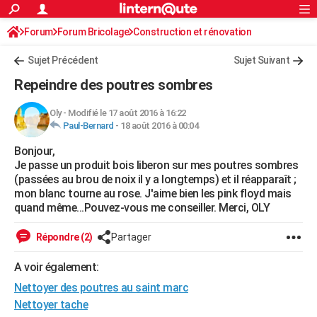
ACTUALITÉS
Forum
Forum Bricolage
Connexion
Construction et rénovation
S'inscrire
Rechercher
Société
Education
Villes
Politique
Faits Divers
Monde
+
SPORT
Peinture, Vernis, Tapissserie
Sujet Précédent
Sujet Suivant
Football
Cyclisme
Forum
Coupe du monde 2026
Tennis
Rugby
CULTURE
Repeindre des poutres sombres
TNT
Cinéma
Musique
Programme TV
Streaming
Sorties cinéma
+
FINANCE
Oly
-
Modifié le 17 août 2016 à 16:22
Paul-Bernard
-
18 août 2016 à 00:04
Impôts
Immobilier
Banque
Crédit
Retraite
Epargne
Risques naturels par ville
Assurance
AUTO
Bonjour,
Réserver un essai
Berlines
Forum auto
Essais
Citadines
SUV
+
HIGH-TECH
Je passe un produit bois liberon sur mes poutres sombres
(passées au brou de noix il y a longtemps) et il réapparaît ;
Meilleur smartphone
Ordinateurs
Guide high-tech
Mobiles
Internet
Jeux vidéo
+
BRICOLAGE
mon blanc tourne au rose. J'aime bien les pink floyd mais
quand même...Pouvez-vous me conseiller. Merci, OLY
Aménagement intérieur
Cuisine
Jardinage
+
Forum
Extérieur
Salle de bains
Rangement
WEEK-END
Répondre (2)
Partager
Escapades
Expositions
Week-end nature
Guides de France
Patrimoine
Musées
+
LIFESTYLE
A voir également:
Bien-être
Mode
+
Art de vivre
Loisirs
Modes de vie
SANTE
Nettoyer des poutres au saint marc
Guide de la santé
Médicaments
+
Alimentation
Maladies
Sommeil
Nettoyer tache
VOYAGE