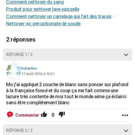
Comment nettoyer du sang
City break
Voyage de noces
Climat
Destinations
Voyage nature
Forum
+
PHOTO
Produit pour nettoyer lave vaisselle
Comment nettoyer un carrelage qui fait des traces
✓
GUIDES D'ACHAT
Nettoyer wc percarbonate de soude
BONS PLANS
2 réponses
CARTE DE VOEUX
Carte Bonne année
Carte Pâques
Carte de Noël
Carte Saint-Valentin
Carte d'anniversaire
RÉPONSE 1 / 2
DICTIONNAIRE
Biographies
Expressions
Dictionnaire
Citations
Proverbes
PROGRAMME TV
butantes
17 août 2016 à 16:31
COPAINS D'AVANT
Mo j'ai appliqué 2 couche de blanc sans poncer sur plafond
à la française foncé et du coup ça me fait comme une
Se connecter
Collèges
Universités
Service militaire
S'inscrire
Lycées
Primaires
Entreprises
Avis de recherche
AVIS DE DÉCÈS
lazure très contente de moi tout le monde aime ça éclairci
sans être complètement blanc
FORUM
0
Commenter
Lifestyle
Sport
Television
Cinema
Bricolage
Culture
Auto
Voyage
RÉPONSE 2 / 2