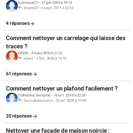
momosud77
-
27 juin 2009 à 19:14
latiatia37
-
5 sept. 2011 à 22:24
4 réponses
Comment nettoyer un carrelage qui laisse des
traces ?
GERIN
-
4 mars 2010 à 21:22
xyneo
-
3 févr. 2026 à 13:19
61 réponses
Comment nettoyer un plafond facilement ?
Utilisateur anonyme
-
18 oct. 2010 à 22:28
Sacouledesource
-
23 avr. 2020 à 10:08
20 réponses
Nettoyer une façade de maison noircie :