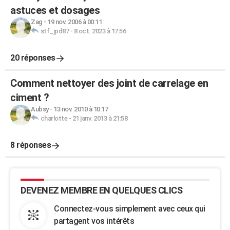
astuces et dosages
Zag
-
19 nov. 2006 à 00:11
stf_jpd87
-
8 oct. 2023 à 17:56
20 réponses
Comment nettoyer des joint de carrelage en
ciment ?
Aubsy
-
13 nov. 2010 à 10:17
charlotte
-
21 janv. 2013 à 21:58
8 réponses
DEVENEZ MEMBRE EN QUELQUES CLICS
Connectez-vous simplement avec ceux qui
partagent vos intérêts