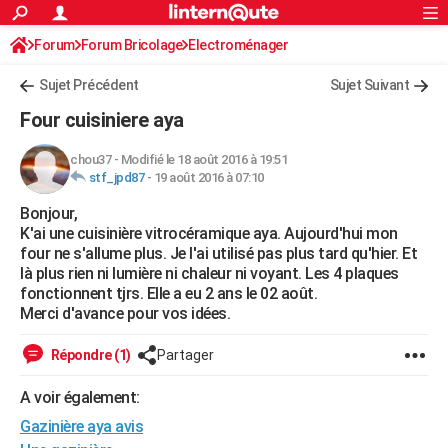
ACTUALITÉS
Forum
Forum Bricolage
Connexion
Electroménager
S'inscrire
Rechercher
Société
Education
Villes
Politique
Faits Divers
Monde
+
SPORT
Sujet Précédent
Sujet Suivant
Football
Cyclisme
Forum
Coupe du monde 2026
Tennis
Rugby
CULTURE
Four cuisiniere aya
TNT
Cinéma
Musique
Programme TV
Streaming
Sorties cinéma
+
FINANCE
chou37
-
Modifié le 18 août 2016 à 19:51
stf_jpd87
-
19 août 2016 à 07:10
Impôts
Immobilier
Banque
Crédit
Retraite
Epargne
Risques naturels par ville
Assurance
AUTO
Bonjour,
Réserver un essai
Berlines
Forum auto
Essais
Citadines
SUV
+
HIGH-TECH
K'ai une cuisinière vitrocéramique aya. Aujourd'hui mon
four ne s'allume plus. Je l'ai utilisé pas plus tard qu'hier. Et
Meilleur smartphone
Ordinateurs
Guide high-tech
Mobiles
Internet
Jeux vidéo
+
BRICOLAGE
là plus rien ni lumière ni chaleur ni voyant. Les 4 plaques
fonctionnent tjrs. Elle a eu 2 ans le 02 août.
Aménagement intérieur
Cuisine
Jardinage
+
Forum
Extérieur
Salle de bains
Rangement
WEEK-END
Merci d'avance pour vos idées.
Escapades
Expositions
Week-end nature
Guides de France
Patrimoine
Musées
+
LIFESTYLE
Répondre (1)
Partager
Bien-être
Mode
+
Art de vivre
Loisirs
Modes de vie
SANTE
A voir également:
Gazinière aya avis
Guide de la santé
Médicaments
+
Alimentation
Maladies
Sommeil
VOYAGE