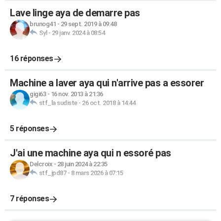
Lave linge aya de demarre pas
brunog41
-
29 sept. 2019 à 09:48
Syl
-
29 janv. 2024 à 08:54
16 réponses
Machine a laver aya qui n'arrive pas a essorer
gigi63
-
16 nov. 2013 à 21:36
stf_la sudiste
-
26 oct. 2018 à 14:44
5 réponses
J'ai une machine aya qui n essoré pas
Delcroix
-
28 juin 2024 à 22:35
stf_jpd87
-
8 mars 2026 à 07:15
7 réponses