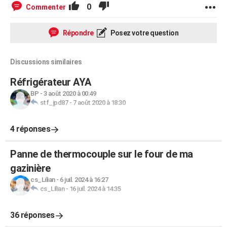
0
Commenter
Répondre
Posez votre question
Discussions similaires
Réfrigérateur AYA
BP
-
3 août 2020 à 00:49
stf_jpd87
-
7 août 2020 à 18:30
4 réponses
Panne de thermocouple sur le four de ma
gazinière
cs_Lilian
-
6 juil. 2024 à 16:27
cs_Lilian
-
16 juil. 2024 à 14:35
36 réponses