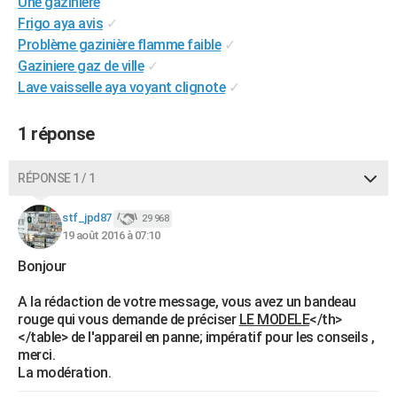
Une gazinière
City break
Voyage de noces
Climat
Destinations
Voyage nature
Forum
+
PHOTO
Frigo aya avis
✓
Problème gazinière flamme faible
✓
GUIDES D'ACHAT
Gaziniere gaz de ville
✓
Lave vaisselle aya voyant clignote
✓
BONS PLANS
CARTE DE VOEUX
1 réponse
Carte Bonne année
Carte Pâques
Carte de Noël
Carte Saint-Valentin
Carte d'anniversaire
DICTIONNAIRE
RÉPONSE 1 / 1
Biographies
Expressions
Dictionnaire
Citations
Proverbes
PROGRAMME TV
stf_jpd87
29 968
19 août 2016 à 07:10
COPAINS D'AVANT
Bonjour
Se connecter
Collèges
Universités
Service militaire
S'inscrire
Lycées
Primaires
Entreprises
Avis de recherche
AVIS DE DÉCÈS
A la rédaction de votre message, vous avez un bandeau
FORUM
rouge qui vous demande de préciser
LE MODELE
</th>
</table> de l'appareil en panne; impératif pour les conseils ,
Lifestyle
Sport
Television
Cinema
Bricolage
Culture
Auto
Voyage
merci.
La modération.