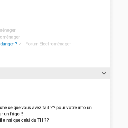
ménager
roménager
 danger ?
✓
-
Forum Electroménager
che ce que vous avez fait ?? pour votre info un
 un frigo !!
 ainsi que celui du TH ??