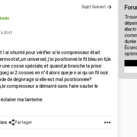
Foru
Sujet Suivant
Trouv
ésolu
dépan
élect
 à 20:41
commu
durée
Écono
 l ai shunté pour vérifier si le compresseur était
optimi
mostat,un universel; j'ai positionné le fil bleu en 6;le
ue une cosse spéciale; et quand je branche la prise
e que;j ai 2 cosses en n°4 alors que je n ai qu un fil noir.
onde de dégivrage si elle est mal positionnée?
rron,le compresseur a démarré sans faire sauter le
 éclairer ma lanterne
tion
Partager