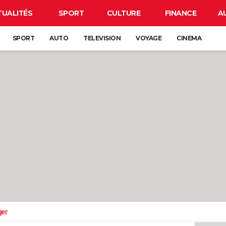
TUALITÉS
SPORT
CULTURE
FINANCE
A
SPORT
AUTO
TELEVISION
VOYAGE
CINEMA
ger