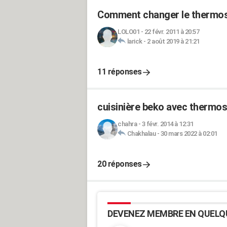
Comment changer le thermost
LOLO01
-
22 févr. 2011 à 20:57
larick
-
2 août 2019 à 21:21
11 réponses
cuisinière beko avec thermos
chahra
-
3 févr. 2014 à 12:31
Chakhalau
-
30 mars 2022 à 02:01
20 réponses
DEVENEZ MEMBRE EN QUELQ