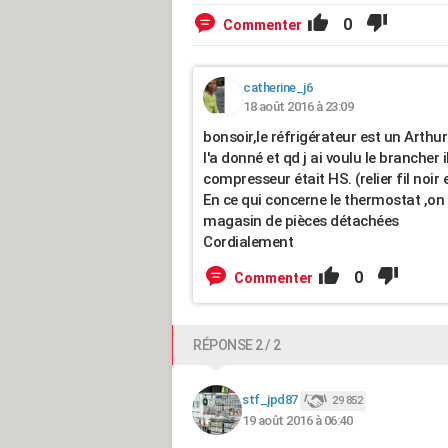
0
Commenter
catherine_j6
18 août 2016 à 23:09
bonsoir,le réfrigérateur est un Arth
l'a donné et qd j ai voulu le brancher 
compresseur était HS. (relier fil noir
En ce qui concerne le thermostat ,on 
magasin de pièces détachées
Cordialement
0
Commenter
RÉPONSE 2 / 2
stf_jpd87
29 852
19 août 2016 à 06:40