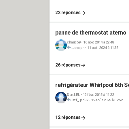
22 réponses
panne de thermostat aterno
chauc59
-
16 nov. 2014 à 22:48
Joseph
-
11 oct. 2024 à 11:38
26 réponses
refrigérateur Whirlpool 6th 
Dan.I.EL
-
12 févr. 2015 à 11:22
stf_jpd87
-
15 août 2025 à 07:52
12 réponses