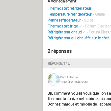
A voir également:
Thermostat réfrigérateur
Température réfrigérateur
- Guide
Panne réfrigérateur
- Guide
Thermostat frigo
✓
-
Forum Electro
Réfrigérateur chaud
✓
-
Forum Elect
Réfrigérateur qui chauffe sur le côté,
2 réponses
RÉPONSE 1 / 2
Profil bloqué
18 août 2016 à 22:38
Bjr, comment voulez vous que l on sa
thermostat universel n existe pas pour
Donnez marque et modèle de l appareil