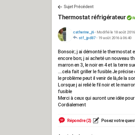
Sujet Précédent
Thermostat réfrigérateur
R
catherine_j6
-
Modifié le 18 août 2016
stf_jpd87
-
19 août 2016 à 06:40
Bonsoir; j ai démonté le thermostat et
encore bon; j ai acheté un nouveau ther
marron en 3, le noir en 4 et la terre s
....cela fait griller le fusible.Je précis
le problème peut il venir de là,de la s
Lorsque j ai relié le fil noir et le ma
fusible
Merci à ceux qui auront une idée pour
Cordialement
Répondre (2)
Posez votre ques