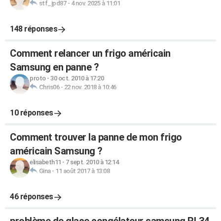
stf_jpd87
-
4 nov. 2025 à 11:01
148 réponses
Comment relancer un frigo américain
Samsung en panne ?
proto
-
30 oct. 2010 à 17:20
Chris06
-
22 nov. 2018 à 10:46
10 réponses
Comment trouver la panne de mon frigo
américain Samsung ?
elisabeth11
-
7 sept. 2010 à 12:14
Gina
-
11 août 2017 à 13:08
46 réponses