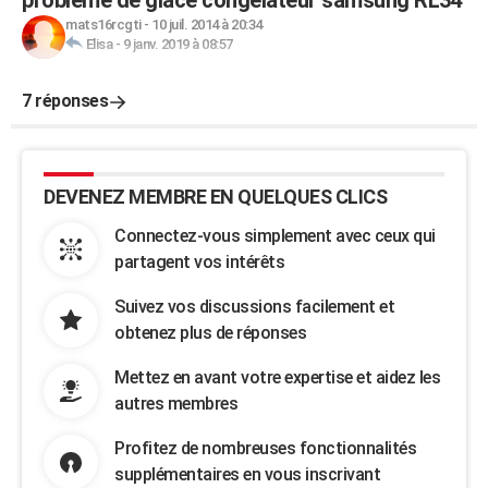
problème de glace congélateur samsung RL34
mats16rcgti
-
10 juil. 2014 à 20:34
Elisa
-
9 janv. 2019 à 08:57
7 réponses
DEVENEZ MEMBRE EN QUELQUES CLICS
Connectez-vous simplement avec ceux qui
partagent vos intérêts
Suivez vos discussions facilement et
obtenez plus de réponses
Mettez en avant votre expertise et aidez les
autres membres
Profitez de nombreuses fonctionnalités
supplémentaires en vous inscrivant