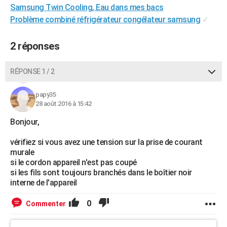
Samsung Twin Cooling, Eau dans mes bacs
City break
Voyage de noces
Climat
Destinations
Voyage nature
Forum
+
PHOTO
Problème combiné réfrigérateur congélateur samsung
✓
GUIDES D'ACHAT
2 réponses
BONS PLANS
RÉPONSE 1 / 2
CARTE DE VOEUX
Carte Bonne année
Carte Pâques
Carte de Noël
Carte Saint-Valentin
Carte d'anniversaire
DICTIONNAIRE
papy35
28 août 2016 à 15:42
Biographies
Expressions
Dictionnaire
Citations
Proverbes
PROGRAMME TV
Bonjour,
COPAINS D'AVANT
vérifiez si vous avez une tension sur la prise de courant
murale
Se connecter
Collèges
Universités
Service militaire
S'inscrire
Lycées
Primaires
Entreprises
Avis de recherche
AVIS DE DÉCÈS
si le cordon appareil n'est pas coupé
si les fils sont toujours branchés dans le boîtier noir
FORUM
interne de l'appareil
Lifestyle
Sport
Television
Cinema
Bricolage
Culture
Auto
Voyage
0
Commenter