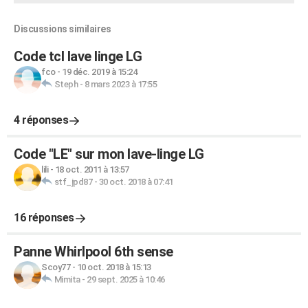
Discussions similaires
Code tcl lave linge LG
fco
-
19 déc. 2019 à 15:24
Steph
-
8 mars 2023 à 17:55
4 réponses
Code "LE" sur mon lave-linge LG
lili
-
18 oct. 2011 à 13:57
stf_jpd87
-
30 oct. 2018 à 07:41
16 réponses
Panne Whirlpool 6th sense
Scoy77
-
10 oct. 2018 à 15:13
Mimita
-
29 sept. 2025 à 10:46