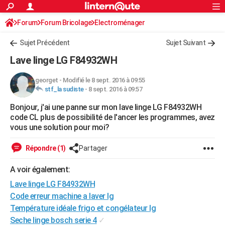
ACTUALITÉS
Forum
Forum Bricolage
Connexion
Electroménager
S'inscrire
Rechercher
Société
Education
Villes
Politique
Faits Divers
Monde
+
SPORT
Sujet Précédent
Sujet Suivant
Football
Cyclisme
Forum
Coupe du monde 2026
Tennis
Rugby
CULTURE
Lave linge LG F84932WH
TNT
Cinéma
Musique
Programme TV
Streaming
Sorties cinéma
+
FINANCE
georget
-
Modifié le 8 sept. 2016 à 09:55
stf_la sudiste
-
8 sept. 2016 à 09:57
Impôts
Immobilier
Banque
Crédit
Retraite
Epargne
Risques naturels par ville
Assurance
AUTO
Bonjour, j'ai une panne sur mon lave linge LG F84932WH
Réserver un essai
Berlines
Forum auto
Essais
Citadines
SUV
+
HIGH-TECH
code CL plus de possibilité de l'ancer les programmes, avez
vous une solution pour moi?
Meilleur smartphone
Ordinateurs
Guide high-tech
Mobiles
Internet
Jeux vidéo
+
BRICOLAGE
Répondre (1)
Partager
Aménagement intérieur
Cuisine
Jardinage
+
Forum
Extérieur
Salle de bains
Rangement
WEEK-END
A voir également:
Escapades
Expositions
Week-end nature
Guides de France
Patrimoine
Musées
+
LIFESTYLE
Lave linge LG F84932WH
Bien-être
Mode
+
Art de vivre
Loisirs
Modes de vie
Code erreur machine a laver lg
SANTE
Température idéale frigo et congélateur lg
Guide de la santé
Médicaments
+
Alimentation
Maladies
Sommeil
VOYAGE
Seche linge bosch serie 4
✓