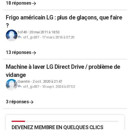
18 réponses
Frigo américain LG : plus de glaçons, que faire
?
tof40
-
20 mai 2011 à 18:53
stf_jpd87
-
17 mars 2016 à 07:20
13 réponses
Machine à laver LG Direct Drive / problème de
vidange
Quentin
-
2 oct. 2020 à 21:47
stf_jpd87
-
10 sept. 2024 à 07:52
3 réponses
DEVENEZ MEMBRE EN QUELQUES CLICS