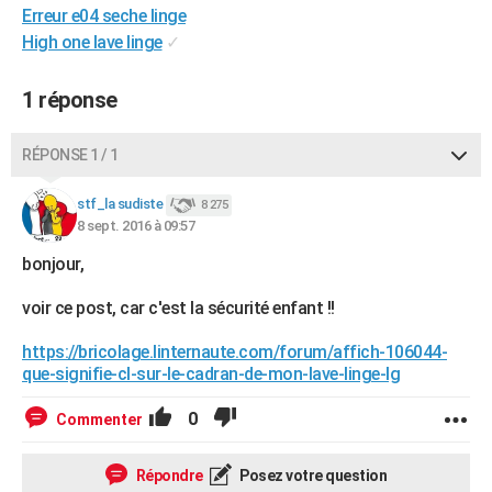
Erreur e04 seche linge
City break
Voyage de noces
Climat
Destinations
Voyage nature
Forum
+
PHOTO
High one lave linge
✓
GUIDES D'ACHAT
1 réponse
BONS PLANS
RÉPONSE 1 / 1
CARTE DE VOEUX
Carte Bonne année
Carte Pâques
Carte de Noël
Carte Saint-Valentin
Carte d'anniversaire
DICTIONNAIRE
stf_la sudiste
8 275
8 sept. 2016 à 09:57
Biographies
Expressions
Dictionnaire
Citations
Proverbes
PROGRAMME TV
bonjour,
COPAINS D'AVANT
voir ce post, car c'est la sécurité enfant !!
Se connecter
Collèges
Universités
Service militaire
S'inscrire
Lycées
Primaires
Entreprises
Avis de recherche
AVIS DE DÉCÈS
https://bricolage.linternaute.com/forum/affich-106044-
que-signifie-cl-sur-le-cadran-de-mon-lave-linge-lg
FORUM
0
Commenter
Lifestyle
Sport
Television
Cinema
Bricolage
Culture
Auto
Voyage
Répondre
Posez votre question