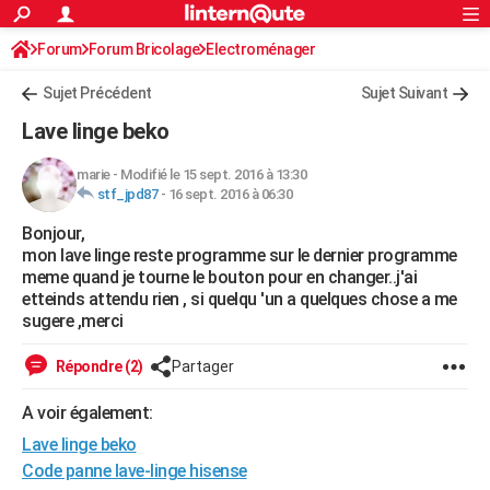
ACTUALITÉS
Forum
Forum Bricolage
Connexion
Electroménager
S'inscrire
Rechercher
Société
Education
Villes
Politique
Faits Divers
Monde
+
SPORT
Sujet Précédent
Sujet Suivant
Football
Cyclisme
Forum
Coupe du monde 2026
Tennis
Rugby
CULTURE
Lave linge beko
TNT
Cinéma
Musique
Programme TV
Streaming
Sorties cinéma
+
FINANCE
marie
-
Modifié le 15 sept. 2016 à 13:30
stf_jpd87
-
16 sept. 2016 à 06:30
Impôts
Immobilier
Banque
Crédit
Retraite
Epargne
Risques naturels par ville
Assurance
AUTO
Bonjour,
Réserver un essai
Berlines
Forum auto
Essais
Citadines
SUV
+
HIGH-TECH
mon lave linge reste programme sur le dernier programme
meme quand je tourne le bouton pour en changer..j'ai
Meilleur smartphone
Ordinateurs
Guide high-tech
Mobiles
Internet
Jeux vidéo
+
BRICOLAGE
etteinds attendu rien , si quelqu 'un a quelques chose a me
sugere ,merci
Aménagement intérieur
Cuisine
Jardinage
+
Forum
Extérieur
Salle de bains
Rangement
WEEK-END
Répondre (2)
Partager
Escapades
Expositions
Week-end nature
Guides de France
Patrimoine
Musées
+
LIFESTYLE
A voir également:
Bien-être
Mode
+
Art de vivre
Loisirs
Modes de vie
SANTE
Lave linge beko
Guide de la santé
Médicaments
+
Alimentation
Maladies
Sommeil
Code panne lave-linge hisense
VOYAGE