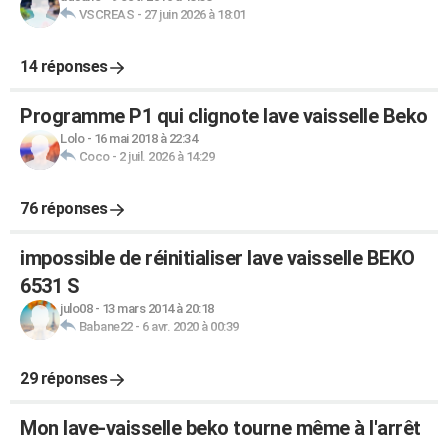
VSCREAS
-
27 juin 2026 à 18:01
14 réponses
Programme P1 qui clignote lave vaisselle Beko
Lolo
-
16 mai 2018 à 22:34
Coco
-
2 juil. 2026 à 14:29
76 réponses
impossible de réinitialiser lave vaisselle BEKO
6531 S
julo08
-
13 mars 2014 à 20:18
Babane22
-
6 avr. 2020 à 00:39
29 réponses
Mon lave-vaisselle beko tourne même à l'arrêt