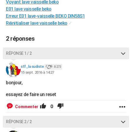
Voyant lave vaisselle beko
City break
Voyage de noces
Climat
Destinations
Voyage nature
Forum
+
PHOTO
E01 lave vaisselle beko
Erreur E01 lave-vaisselle BEKO DIN58S1
GUIDES D'ACHAT
Réinitialiser lave vaisselle beko
✓
BONS PLANS
2 réponses
CARTE DE VOEUX
Carte Bonne année
Carte Pâques
Carte de Noël
Carte Saint-Valentin
Carte d'anniversaire
RÉPONSE 1 / 2
DICTIONNAIRE
Biographies
Expressions
Dictionnaire
Citations
Proverbes
stf_la sudiste
PROGRAMME TV
8 273
15 sept. 2016 à 14:27
COPAINS D'AVANT
bonjour,
Se connecter
Collèges
Universités
Service militaire
S'inscrire
Lycées
Primaires
Entreprises
Avis de recherche
AVIS DE DÉCÈS
essayez de faire un reset
FORUM
0
Commenter
Lifestyle
Sport
Television
Cinema
Bricolage
Culture
Auto
Voyage
RÉPONSE 2 / 2