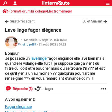
ACTUALITÉS
Forum
Forum Bricolage
Connexion
Electroménager
S'inscrire
Rechercher
Société
Education
Villes
Politique
Faits Divers
Monde
+
SPORT
Sujet Précédent
Sujet Suivant
Football
Cyclisme
Forum
Coupe du monde 2026
Tennis
Rugby
CULTURE
Lave linge fagor élégance
TNT
Cinéma
Musique
Programme TV
Streaming
Sorties cinéma
+
FINANCE
JP
-
Modifié le 17 sept. 2016 à 16:00
stf_jpd87
-
21 août 2021 à 07:32
Impôts
Immobilier
Banque
Crédit
Retraite
Epargne
Risques naturels par ville
Assurance
AUTO
Bonjour,
Réserver un essai
Berlines
Forum auto
Essais
Citadines
SUV
+
HIGH-TECH
Je posséde un
lave linge
fagor élégance elle lave bien mais
quand elle vidange elle fuit !!! je suppose que ça vient du
Meilleur smartphone
Ordinateurs
Guide high-tech
Mobiles
Internet
Jeux vidéo
+
BRICOLAGE
filtre qui doit étre boucher mais ou se trouve t'il ??? et est
ce qu'il y en a un au moins ??? quelqu'un pourrait me
Aménagement intérieur
Cuisine
Jardinage
+
Forum
Extérieur
Salle de bains
Rangement
WEEK-END
renseigner ??? en vous remerciant d'avance cdlm !!!
Escapades
Expositions
Week-end nature
Guides de France
Patrimoine
Musées
+
LIFESTYLE
Répondre (3)
Partager
Bien-être
Mode
+
Art de vivre
Loisirs
Modes de vie
SANTE
A voir également:
Fagor elegance
Guide de la santé
Médicaments
+
Alimentation
Maladies
Sommeil
VOYAGE