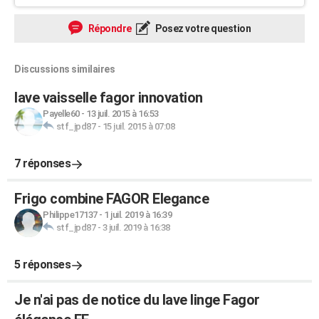
Répondre
Posez votre question
Discussions similaires
lave vaisselle fagor innovation
Payelle60
-
13 juil. 2015 à 16:53
stf_jpd87
-
15 juil. 2015 à 07:08
7 réponses
Frigo combine FAGOR Elegance
Philippe17137
-
1 juil. 2019 à 16:39
stf_jpd87
-
3 juil. 2019 à 16:38
5 réponses
Je n'ai pas de notice du lave linge Fagor