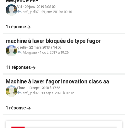
élégence FE-
Val
-
29 janv. 2019 à 08:02
stf_jpd87
-
29 janv. 2019 à 09:10
1 réponse
machine à laver bloquée de type fagor
gaelle
-
22 mars 2013 à 14:06
Morgane
-
1 oct. 2017 à 19:26
11 réponses
Machine à laver fagor innovation class aa
Flore
-
13 sept. 2020 à 17:56
stf_jpd87
-
13 sept. 2020 à 18:32
1 réponse