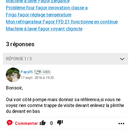
Machine à laver Fagor Elegance
City break
Voyage de noces
Climat
Destinations
Voyage nature
Forum
+
PHOTO
Problème four fagor innovation classe a
Frigo fagor réglage température
GUIDES D'ACHAT
Mon refrigerateur Fagor FFD 21 fonctionne en continue
Machine à laver fagor voyant clignote
BONS PLANS
CARTE DE VOEUX
3 réponses
Carte Bonne année
Carte Pâques
Carte de Noël
Carte Saint-Valentin
Carte d'anniversaire
DICTIONNAIRE
RÉPONSE 1 / 3
Biographies
Expressions
Dictionnaire
Citations
Proverbes
PROGRAMME TV
Papy35
4 805
17 sept. 2016 à 19:23
COPAINS D'AVANT
Bonsoir,
Se connecter
Collèges
Universités
Service militaire
S'inscrire
Lycées
Primaires
Entreprises
Avis de recherche
AVIS DE DÉCÈS
Oui voir côté pompe mais donnez sa référence,si vous ne
FORUM
voyez rien comme trappe de visite devant enlevez la plinthe
du devant en bas
Lifestyle
Sport
Television
Cinema
Bricolage
Culture
Auto
Voyage
0
Commenter