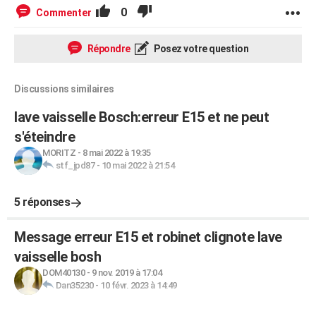
0
Commenter
Répondre
Posez votre question
Discussions similaires
lave vaisselle Bosch:erreur E15 et ne peut
s'éteindre
MORITZ
-
8 mai 2022 à 19:35
stf_jpd87
-
10 mai 2022 à 21:54
5 réponses
Message erreur E15 et robinet clignote lave
vaisselle bosh
DOM40130
-
9 nov. 2019 à 17:04
Dan35230
-
10 févr. 2023 à 14:49