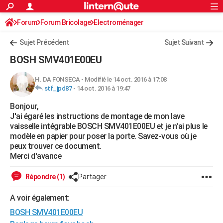
ACTUALITÉS
Forum
Forum Bricolage
Connexion
Electroménager
S'inscrire
Rechercher
Société
Education
Villes
Politique
Faits Divers
Monde
+
SPORT
Sujet Précédent
Sujet Suivant
Football
Cyclisme
Forum
Coupe du monde 2026
Tennis
Rugby
CULTURE
BOSH SMV401E00EU
TNT
Cinéma
Musique
Programme TV
Streaming
Sorties cinéma
+
FINANCE
H. DA FONSECA
-
Modifié le 14 oct. 2016 à 17:08
stf_jpd87
-
14 oct. 2016 à 19:47
Impôts
Immobilier
Banque
Crédit
Retraite
Epargne
Risques naturels par ville
Assurance
AUTO
Bonjour,
Réserver un essai
Berlines
Forum auto
Essais
Citadines
SUV
+
HIGH-TECH
J'ai égaré les instructions de montage de mon lave
vaisselle intégrable BOSCH SMV401E00EU et je n'ai plus le
Meilleur smartphone
Ordinateurs
Guide high-tech
Mobiles
Internet
Jeux vidéo
+
BRICOLAGE
modèle en papier pour poser la porte. Savez-vous où je
peux trouver ce document.
Aménagement intérieur
Cuisine
Jardinage
+
Forum
Extérieur
Salle de bains
Rangement
WEEK-END
Merci d'avance
Escapades
Expositions
Week-end nature
Guides de France
Patrimoine
Musées
+
LIFESTYLE
Répondre (1)
Partager
Bien-être
Mode
+
Art de vivre
Loisirs
Modes de vie
SANTE
A voir également:
BOSH SMV401E00EU
Guide de la santé
Médicaments
+
Alimentation
Maladies
Sommeil
VOYAGE