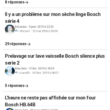
8 réponses
Il y a un problème sur mon sèche linge Bosch
série 4
Bataviaa
-
9 janv. 2019 à 22:33
Vincent
-
12 mai 2026 à 20:00
29 réponses
Prelavage sur lave vaisselle Bosch silence plus
serie 2
Marclem
-
9 févr. 2019 à 18:59
Icare95
-
10 févr. 2019 à 08:57
5 réponses
L'heure ne reste pas affichée sur mon four
Bosch HB.64B