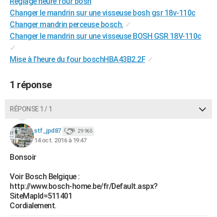
Reglage heure four bosh
City break
Voyage de noces
Climat
Destinations
Voyage nature
Forum
+
PHOTO
Changer le mandrin sur une visseuse bosh gsr 18v-110c
Changer mandrin perceuse bosch.
✓
GUIDES D'ACHAT
Changer le mandrin sur une visseuse BOSH GSR 18V-110c
✓
BONS PLANS
Mise à l'heure du four boschHBA43B2.2F
✓
CARTE DE VOEUX
1 réponse
Carte Bonne année
Carte Pâques
Carte de Noël
Carte Saint-Valentin
Carte d'anniversaire
DICTIONNAIRE
Biographies
Expressions
Dictionnaire
Citations
Proverbes
RÉPONSE 1 / 1
PROGRAMME TV
COPAINS D'AVANT
stf_jpd87
29 965
14 oct. 2016 à 19:47
Se connecter
Collèges
Universités
Service militaire
S'inscrire
Lycées
Primaires
Entreprises
Avis de recherche
AVIS DE DÉCÈS
Bonsoir
FORUM
Voir Bosch Belgique :
http://www.bosch-home.be/fr/Default.aspx?
Lifestyle
Sport
Television
Cinema
Bricolage
Culture
Auto
Voyage
SiteMapId=511401
Cordialement.