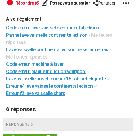
Répondre (6)
Posez votre question
Partager
City break
Voyage de noces
Climat
Destinations
Voyage nature
Forum
+
PHOTO
A voir également:
GUIDES D'ACHAT
Code erreur lave-vaisselle continental edison
BONS PLANS
Panne lave vaisselle continental edison
- Meilleures
réponses
CARTE DE VOEUX
Lave-vaisselle continental edison ne se lance pas
-
Carte Bonne année
Carte Pâques
Carte de Noël
Carte Saint-Valentin
Carte d'anniversaire
DICTIONNAIRE
Meilleures réponses
Code erreur machine à laver
Biographies
Expressions
Dictionnaire
Citations
Proverbes
PROGRAMME TV
Code erreur plaque induction whirlpool
Lave-vaisselle bosch erreur e15 robinet clignote
✓
COPAINS D'AVANT
Erreur e4 lave vaisselle continental edison
✓
Se connecter
Collèges
Universités
Service militaire
S'inscrire
Lycées
Primaires
Entreprises
Avis de recherche
Erreur f2 lave vaisselle sharp
AVIS DE DÉCÈS
FORUM
6 réponses
Lifestyle
Sport
Television
Cinema
Bricolage
Culture
Auto
Voyage
RÉPONSE 1 / 6