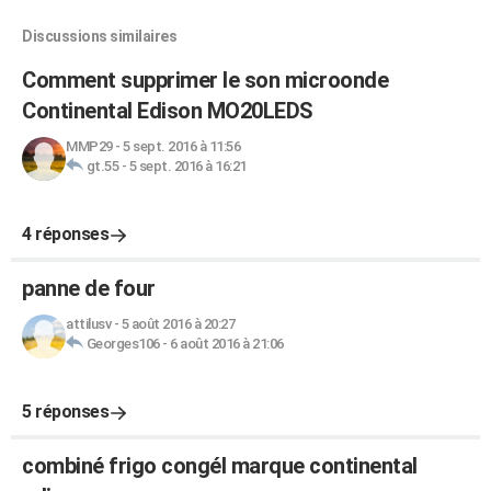
Discussions similaires
Comment supprimer le son microonde
Continental Edison MO20LEDS
MMP29
-
5 sept. 2016 à 11:56
gt.55
-
5 sept. 2016 à 16:21
4 réponses
panne de four
attilusv
-
5 août 2016 à 20:27
Georges106
-
6 août 2016 à 21:06
5 réponses
combiné frigo congél marque continental