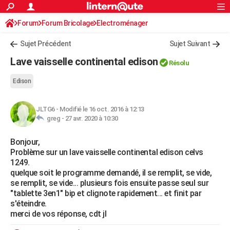
ACTUALITÉS
Forum
Forum Bricolage
Connexion
Electroménager
S'inscrire
Rechercher
Société
Education
Villes
Politique
Faits Divers
Monde
+
SPORT
Sujet Précédent
Sujet Suivant
Football
Cyclisme
Forum
Coupe du monde 2026
Tennis
Rugby
CULTURE
Lave vaisselle continental edison
Résolu
TNT
Cinéma
Musique
Programme TV
Streaming
Sorties cinéma
+
FINANCE
Edison
Impôts
Immobilier
Banque
Crédit
Retraite
Epargne
Risques naturels par ville
Assurance
AUTO
JLTG6
-
Modifié le 16 oct. 2016 à 12:13
Réserver un essai
Berlines
Forum auto
Essais
Citadines
SUV
+
HIGH-TECH
greg -
27 avr. 2020 à 10:30
Meilleur smartphone
Ordinateurs
Guide high-tech
Mobiles
Internet
Jeux vidéo
+
BRICOLAGE
Bonjour,
Problème sur un lave vaisselle continental edison celvs
Aménagement intérieur
Cuisine
Jardinage
+
Forum
Extérieur
Salle de bains
Rangement
WEEK-END
1249.
quelque soit le programme demandé, il se remplit, se vide,
Escapades
Expositions
Week-end nature
Guides de France
Patrimoine
Musées
+
LIFESTYLE
se remplit, se vide... plusieurs fois ensuite passe seul sur
"tablette 3en1" bip et clignote rapidement... et finit par
Bien-être
Mode
+
Art de vivre
Loisirs
Modes de vie
SANTE
s'éteindre.
merci de vos réponse, cdt jl
Guide de la santé
Médicaments
+
Alimentation
Maladies
Sommeil
VOYAGE