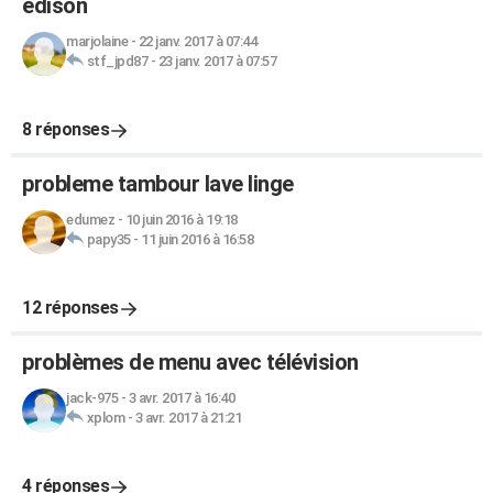
edison
marjolaine
-
22 janv. 2017 à 07:44
stf_jpd87
-
23 janv. 2017 à 07:57
8 réponses
probleme tambour lave linge
edumez
-
10 juin 2016 à 19:18
papy35
-
11 juin 2016 à 16:58
12 réponses
problèmes de menu avec télévision
jack-975
-
3 avr. 2017 à 16:40
xplom
-
3 avr. 2017 à 21:21
4 réponses