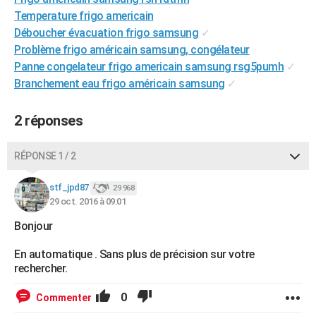
City break
Voyage de noces
Climat
Destinations
Voyage nature
Forum
+
Temperature frigo americain
PHOTO
Déboucher évacuation frigo samsung
✓
GUIDES D'ACHAT
Problème frigo américain samsung, congélateur
Panne congelateur frigo americain samsung rsg5pumh
✓
BONS PLANS
Branchement eau frigo américain samsung
✓
CARTE DE VOEUX
2 réponses
Carte Bonne année
Carte Pâques
Carte de Noël
Carte Saint-Valentin
Carte d'anniversaire
DICTIONNAIRE
RÉPONSE 1 / 2
Biographies
Expressions
Dictionnaire
Citations
Proverbes
PROGRAMME TV
stf_jpd87
COPAINS D'AVANT
29 968
29 oct. 2016 à 09:01
Se connecter
Collèges
Universités
Service militaire
S'inscrire
Lycées
Primaires
Entreprises
Avis de recherche
AVIS DE DÉCÈS
Bonjour
FORUM
En automatique . Sans plus de précision sur votre
rechercher.
Lifestyle
Sport
Television
Cinema
Bricolage
Culture
Auto
Voyage
0
Commenter