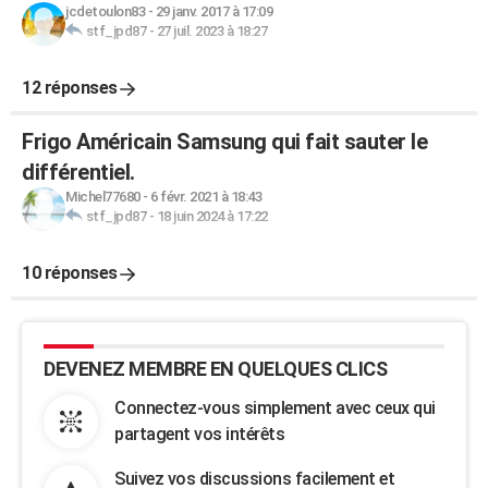
jcdetoulon83
-
29 janv. 2017 à 17:09
stf_jpd87
-
27 juil. 2023 à 18:27
12 réponses
Frigo Américain Samsung qui fait sauter le
différentiel.
Michel77680
-
6 févr. 2021 à 18:43
stf_jpd87
-
18 juin 2024 à 17:22
10 réponses
DEVENEZ MEMBRE EN QUELQUES CLICS
Connectez-vous simplement avec ceux qui
partagent vos intérêts
Suivez vos discussions facilement et