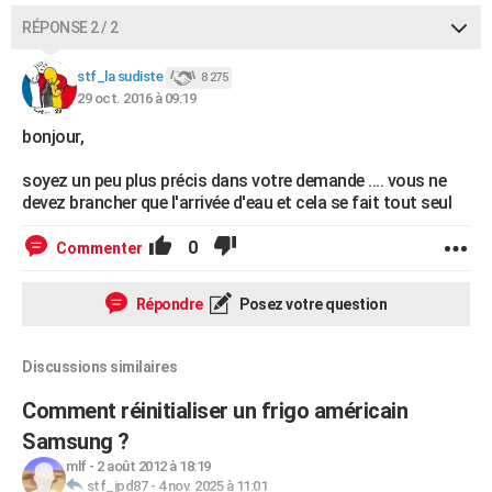
RÉPONSE 2 / 2
stf_la sudiste
8 275
29 oct. 2016 à 09:19
bonjour,
soyez un peu plus précis dans votre demande .... vous ne
devez brancher que l'arrivée d'eau et cela se fait tout seul
0
Commenter
Répondre
Posez votre question
Discussions similaires
Comment réinitialiser un frigo américain
Samsung ?
mlf
-
2 août 2012 à 18:19
stf_jpd87
-
4 nov. 2025 à 11:01