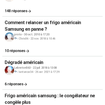
148 réponses
Comment relancer un frigo américain
Samsung en panne ?
proto
-
30 oct. 2010 à 17:20
Chris06
-
22 nov. 2018 à 10:46
10 réponses
Dégradé américain
Lebreton563
-
22 juil. 2018 à 13:08
Iantanoe34
-
26 avr. 2021 à 17:29
6 réponses
Frigo américain samsung : le congélateur ne
congèle plus