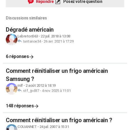
Répondre
Posez votre question
Discussions similaires
Dégradé américain
Lebreton563
-
22 juil. 2018 à 13:08
Iantanoe34
-
26 avr. 2021 à 17:29
6 réponses
Comment réinitialiser un frigo américain
Samsung ?
mlf
-
2 août 2012 à 18:19
stf_jpd87
-
4 nov. 2025 à 11:01
148 réponses
Comment réinitialiser un frigo américain ?
COUANNET
-
24 juil. 2007 à 15:31