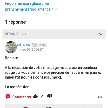
Frigo americain glace pilée
✓
City break
Voyage de noces
Climat
Destinations
Voyage nature
Forum
+
PHOTO
Branchement frigo americain
✓
GUIDES D'ACHAT
1 réponse
BONS PLANS
RÉPONSE 1 / 1
CARTE DE VOEUX
Carte Bonne année
Carte Pâques
Carte de Noël
Carte Saint-Valentin
Carte d'anniversaire
DICTIONNAIRE
stf_jpd87
29 968
14 nov. 2016 à 06:37
Biographies
Expressions
Dictionnaire
Citations
Proverbes
PROGRAMME TV
Bonjour
COPAINS D'AVANT
A la rédaction de votre message, vous avez un bandeau
rouge qui vous demande de préciser de l'appareil en panne;
Se connecter
Collèges
Universités
Service militaire
S'inscrire
Lycées
Primaires
Entreprises
Avis de recherche
AVIS DE DÉCÈS
impératif pour les conseils , merci.
FORUM
La modération.
Lifestyle
Sport
Television
Cinema
Bricolage
Culture
Auto
Voyage
0
Commenter