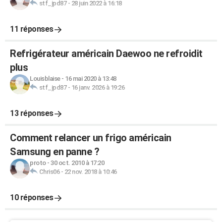
stf_jpd87
-
28 juin 2022 à 16:18
11 réponses
Refrigérateur américain Daewoo ne refroidit
plus
Louisblaise
-
16 mai 2020 à 13:48
stf_jpd87
-
16 janv. 2026 à 19:26
13 réponses
Comment relancer un frigo américain
Samsung en panne ?
proto
-
30 oct. 2010 à 17:20
Chris06
-
22 nov. 2018 à 10:46
10 réponses