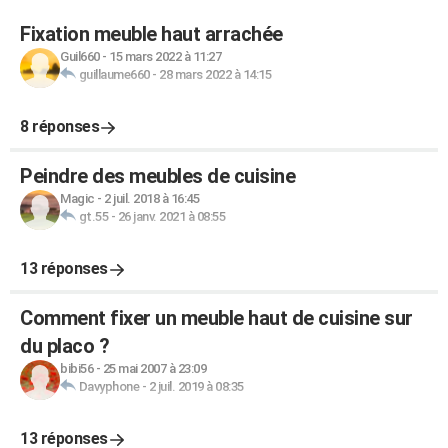
Fixation meuble haut arrachée
Guil660
-
15 mars 2022 à 11:27
guillaume660
-
28 mars 2022 à 14:15
8 réponses
Peindre des meubles de cuisine
Magic
-
2 juil. 2018 à 16:45
gt.55
-
26 janv. 2021 à 08:55
13 réponses
Comment fixer un meuble haut de cuisine sur
du placo ?
bibi56
-
25 mai 2007 à 23:09
Davyphone
-
2 juil. 2019 à 08:35
13 réponses