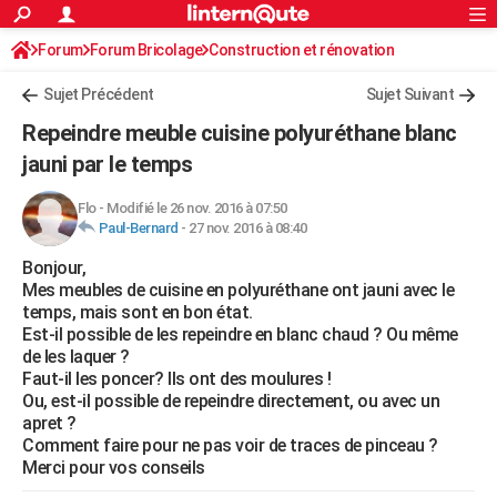
ACTUALITÉS
Forum
Forum Bricolage
Connexion
Construction et rénovation
S'inscrire
Rechercher
Société
Education
Villes
Politique
Faits Divers
Monde
+
SPORT
Peinture, Vernis, Tapissserie
Sujet Précédent
Sujet Suivant
Football
Cyclisme
Forum
Coupe du monde 2026
Tennis
Rugby
CULTURE
Repeindre meuble cuisine polyuréthane blanc
TNT
Cinéma
Musique
Programme TV
Streaming
Sorties cinéma
+
jauni par le temps
FINANCE
Impôts
Immobilier
Banque
Crédit
Retraite
Epargne
Risques naturels par ville
Assurance
AUTO
Flo
-
Modifié le 26 nov. 2016 à 07:50
Paul-Bernard
-
27 nov. 2016 à 08:40
Réserver un essai
Berlines
Forum auto
Essais
Citadines
SUV
+
HIGH-TECH
Bonjour,
Mes meubles de cuisine en polyuréthane ont jauni avec le
Meilleur smartphone
Ordinateurs
Guide high-tech
Mobiles
Internet
Jeux vidéo
+
BRICOLAGE
temps, mais sont en bon état.
Est-il possible de les repeindre en blanc chaud ? Ou même
Aménagement intérieur
Cuisine
Jardinage
+
Forum
Extérieur
Salle de bains
Rangement
WEEK-END
de les laquer ?
Faut-il les poncer? Ils ont des moulures !
Escapades
Expositions
Week-end nature
Guides de France
Patrimoine
Musées
+
LIFESTYLE
Ou, est-il possible de repeindre directement, ou avec un
apret ?
Bien-être
Mode
+
Art de vivre
Loisirs
Modes de vie
SANTE
Comment faire pour ne pas voir de traces de pinceau ?
Merci pour vos conseils
Guide de la santé
Médicaments
+
Alimentation
Maladies
Sommeil
VOYAGE