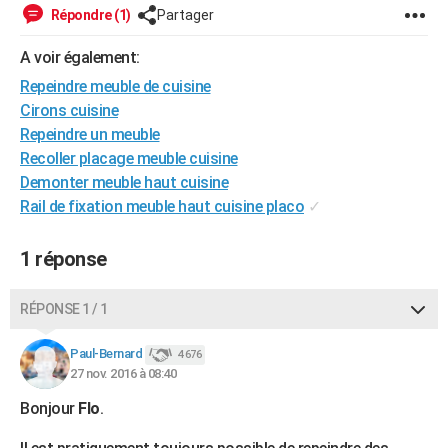
Répondre (1)
Partager
City break
Voyage de noces
Climat
Destinations
Voyage nature
Forum
+
PHOTO
A voir également:
GUIDES D'ACHAT
Repeindre meuble de cuisine
BONS PLANS
Cirons cuisine
Repeindre un meuble
CARTE DE VOEUX
Recoller placage meuble cuisine
Carte Bonne année
Carte Pâques
Carte de Noël
Carte Saint-Valentin
Carte d'anniversaire
Demonter meuble haut cuisine
DICTIONNAIRE
Rail de fixation meuble haut cuisine placo
✓
Biographies
Expressions
Dictionnaire
Citations
Proverbes
PROGRAMME TV
1 réponse
COPAINS D'AVANT
Se connecter
Collèges
Universités
Service militaire
S'inscrire
Lycées
Primaires
Entreprises
Avis de recherche
AVIS DE DÉCÈS
RÉPONSE 1 / 1
FORUM
Paul-Bernard
4 676
27 nov. 2016 à 08:40
Lifestyle
Sport
Television
Cinema
Bricolage
Culture
Auto
Voyage
Bonjour
Flo
.