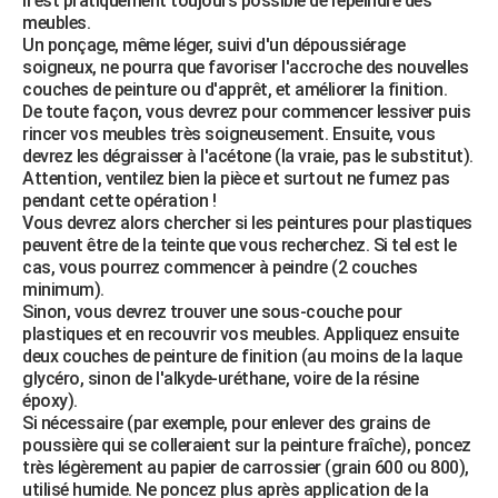
Il est pratiquement toujours possible de repeindre des
meubles.
Un ponçage, même léger, suivi d'un dépoussiérage
soigneux, ne pourra que favoriser l'accroche des nouvelles
couches de peinture ou d'apprêt, et améliorer la finition.
De toute façon, vous devrez pour commencer lessiver puis
rincer vos meubles très soigneusement. Ensuite, vous
devrez les dégraisser à l'acétone (la vraie, pas le substitut).
Attention, ventilez bien la pièce et surtout ne fumez pas
pendant cette opération !
Vous devrez alors chercher si les peintures pour plastiques
peuvent être de la teinte que vous recherchez. Si tel est le
cas, vous pourrez commencer à peindre (2 couches
minimum).
Sinon, vous devrez trouver une sous-couche pour
plastiques et en recouvrir vos meubles. Appliquez ensuite
deux couches de peinture de finition (au moins de la laque
glycéro, sinon de l'alkyde-uréthane, voire de la résine
époxy).
Si nécessaire (par exemple, pour enlever des grains de
poussière qui se colleraient sur la peinture fraîche), poncez
très légèrement au papier de carrossier (grain 600 ou 800),
utilisé humide. Ne poncez plus après application de la