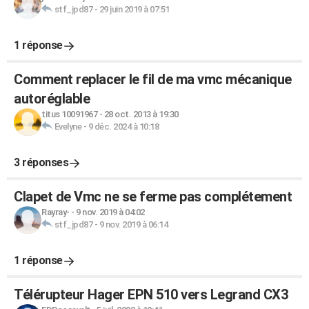
stf_jpd87
-
29 juin 2019 à 07:51
1 réponse
Comment replacer le fil de ma vmc mécanique
autoréglable
titus 10091967
-
28 oct. 2013 à 19:30
Evelyne
-
9 déc. 2024 à 10:18
3 réponses
Clapet de Vmc ne se ferme pas complétement
Rayray-
-
9 nov. 2019 à 04:02
stf_jpd87
-
9 nov. 2019 à 06:14
1 réponse
Télérupteur Hager EPN 510 vers Legrand CX3