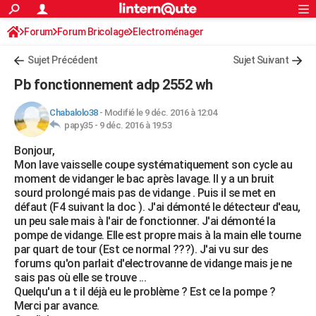
ACTUALITÉS
Forum
Forum Bricolage
Connexion
Electroménager
S'inscrire
Rechercher
Société
Education
Villes
Politique
Faits Divers
Monde
+
SPORT
Sujet Précédent
Sujet Suivant
Football
Cyclisme
Forum
Coupe du monde 2026
Tennis
Rugby
CULTURE
Pb fonctionnement adp 2552 wh
TNT
Cinéma
Musique
Programme TV
Streaming
Sorties cinéma
+
FINANCE
Chabalolo38
-
Modifié le 9 déc. 2016 à 12:04
papy35 -
9 déc. 2016 à 19:53
Impôts
Immobilier
Banque
Crédit
Retraite
Epargne
Risques naturels par ville
Assurance
AUTO
Bonjour,
Réserver un essai
Berlines
Forum auto
Essais
Citadines
SUV
+
HIGH-TECH
Mon lave vaisselle coupe systématiquement son cycle au
moment de vidanger le bac après lavage. Il y a un bruit
Meilleur smartphone
Ordinateurs
Guide high-tech
Mobiles
Internet
Jeux vidéo
+
BRICOLAGE
sourd prolongé mais pas de vidange . Puis il se met en
défaut (F4 suivant la doc ). J'ai démonté le détecteur d'eau,
Aménagement intérieur
Cuisine
Jardinage
+
Forum
Extérieur
Salle de bains
Rangement
WEEK-END
un peu sale mais à l'air de fonctionner. J'ai démonté la
pompe de vidange. Elle est propre mais à la main elle tourne
Escapades
Expositions
Week-end nature
Guides de France
Patrimoine
Musées
+
LIFESTYLE
par quart de tour (Est ce normal ???). J'ai vu sur des
forums qu'on parlait d'electrovanne de vidange mais je ne
Bien-être
Mode
+
Art de vivre
Loisirs
Modes de vie
SANTE
sais pas où elle se trouve ...
Quelqu'un a t il déjà eu le problème ? Est ce la pompe ?
Guide de la santé
Médicaments
+
Alimentation
Maladies
Sommeil
VOYAGE
Merci par avance.