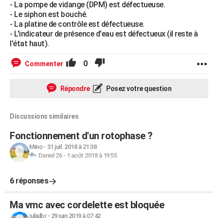
- La pompe de vidange (DPM) est défectueuse.
- Le siphon est bouché.
- La platine de contrôle est défectueuse.
- L'indicateur de présence d'eau est défectueux (il reste à
l'état haut).
0
Commenter
Répondre
Posez votre question
Discussions similaires
Fonctionnement d'un rotophase ?
Mino
-
31 juil. 2018 à 21:38
Daniel 26
-
1 août 2018 à 19:55
6 réponses
Ma vmc avec cordelette est bloquée
julialbr
-
29 juin 2019 à 07:42