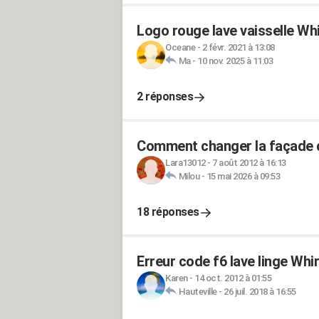
Logo rouge lave vaisselle W
Oceane
-
2 févr. 2021 à 13:08
Ma
-
10 nov. 2025 à 11:03
2 réponses
Comment changer la façade 
Lara13012
-
7 août 2012 à 16:13
Milou
-
15 mai 2026 à 09:53
18 réponses
Erreur code f6 lave linge Whir
Karen
-
14 oct. 2012 à 01:55
Hauteville
-
26 juil. 2018 à 16:55