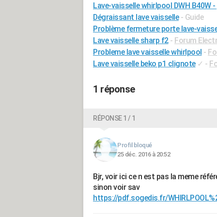
Lave-vaisselle whirlpool DWH B40W -
Dégraissant lave vaisselle
- Guide
Problème fermeture porte lave-vaisse
Lave vaisselle sharp f2
-
Forum Elect
Probleme lave vaisselle whirlpool
-
Fo
Lave vaisselle beko p1 clignote
✓
-
Fo
1 réponse
RÉPONSE 1 / 1
Profil bloqué
25 déc. 2016 à 20:52
Bjr, voir ici ce n est pas la meme réf
sinon voir sav
https://pdf.sogedis.fr/WHIRLPOO