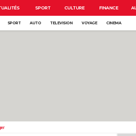
TUALITÉS
SPORT
CULTURE
FINANCE
A
SPORT
AUTO
TELEVISION
VOYAGE
CINEMA
ger