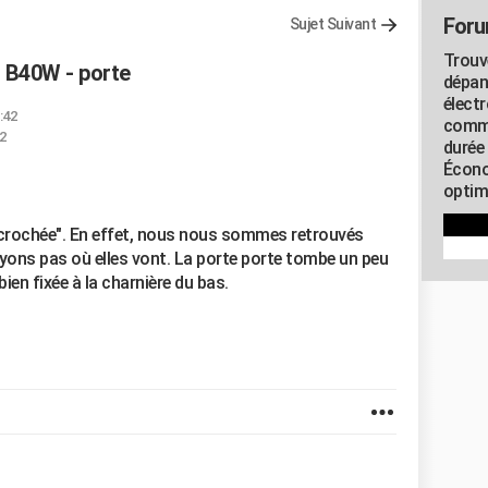
Foru
Sujet Suivant
Trouv
H B40W - porte
dépan
élect
:42
commu
2
durée
Écono
optimi
ccrochée". En effet, nous nous sommes retrouvés
oyons pas où elles vont. La porte porte tombe un peu
ien fixée à la charnière du bas.