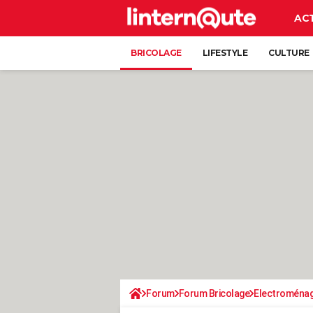
AC
BRICOLAGE
LIFESTYLE
CULTURE
Forum
Forum Bricolage
Electroména