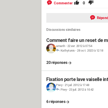
0
Commenter
Répond
Discussions similaires
Comment faire un reset de mo
amarih
-
22 avr. 2012 à 07:54
Kathytunis
-
28 oct. 2023 à 12:18
20 réponses
Fixation porte lave vaiselle i
Piwy
-
21 juil. 2012 à 17:48
Piwy
-
23 juil. 2012 à 10:42
6 réponses