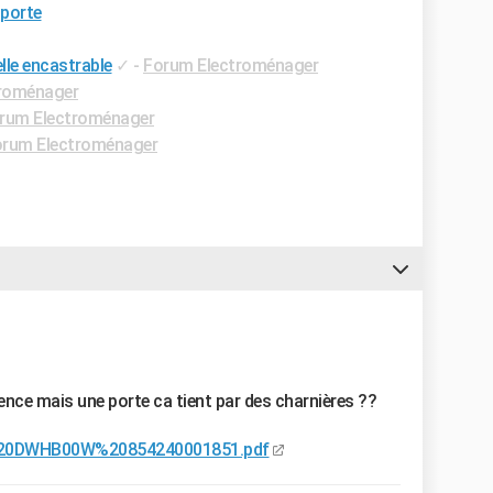
 porte
lle encastrable
✓
-
Forum Electroménager
roménager
rum Electroménager
rum Electroménager
érence mais une porte ca tient par des charnières ??
L%20DWHB00W%20854240001851.pdf