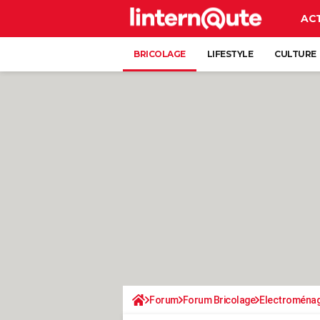
AC
BRICOLAGE
LIFESTYLE
CULTURE
Forum
Forum Bricolage
Electroména