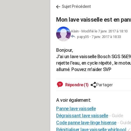
Sujet Précédent
Mon lave vaisselle est en pan
Alain
-
Modifié le 7 janv. 2017 à 18:10
papy35 -
7 janv. 2017 à 18:33
Bonjour,
J'ai un lave vaisselle Bosch SGS 56E9
rejette l'eau, en cycle répété , le mo
allumé. Pouvez m'aider SVP
Répondre (1)
Partager
A voir également:
Panne lave vaisselle
Dégraissant lave vaisselle
- Guide
Code panne lave-linge hisense
- Guid
Réinitialiser lave vaisselle whirlpool
✓