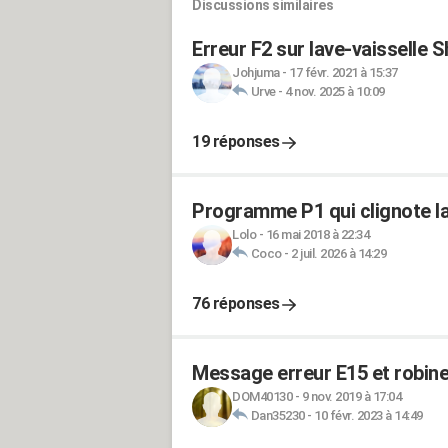
Discussions similaires
Erreur F2 sur lave-vaisselle 
Johjuma
-
17 févr. 2021 à 15:37
Urve
-
4 nov. 2025 à 10:09
19 réponses
Programme P1 qui clignote la
Lolo
-
16 mai 2018 à 22:34
Coco
-
2 juil. 2026 à 14:29
76 réponses
Message erreur E15 et robinet
DOM40130
-
9 nov. 2019 à 17:04
Dan35230
-
10 févr. 2023 à 14:49