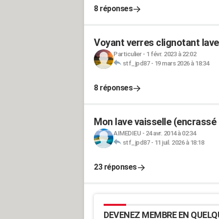
8 réponses
Voyant verres clignotant lav
Particulier
-
1 févr. 2023 à 22:02
stf_jpd87
-
19 mars 2026 à 18:34
8 réponses
Mon lave vaisselle (encrassé 
AIMEDIEU
-
24 avr. 2014 à 02:34
stf_jpd87
-
11 juil. 2026 à 18:18
23 réponses
DEVENEZ MEMBRE EN QUELQ