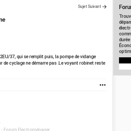
Foru
Sujet Suivant
Trouv
ne
dépan
élect
commu
durée
Écono
optimi
2EU/37, qui se remplit puis, la pompe de vidange
teur de cyclage ne démarre pas .Le voyant robinet reste
e
-
Forum Electroménager