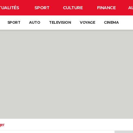
TUALITÉS
SPORT
CULTURE
FINANCE
A
SPORT
AUTO
TELEVISION
VOYAGE
CINEMA
ger