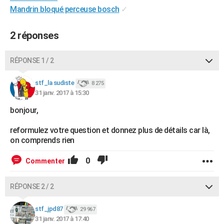
Mandrin bloqué perceuse bosch
✓
City break
Voyage de noces
Climat
Destinations
Voyage nature
Forum
+
PHOTO
GUIDES D'ACHAT
2 réponses
BONS PLANS
RÉPONSE 1 / 2
CARTE DE VOEUX
stf_la sudiste
8 275
Carte Bonne année
Carte Pâques
Carte de Noël
Carte Saint-Valentin
Carte d'anniversaire
DICTIONNAIRE
31 janv. 2017 à 15:30
bonjour,
Biographies
Expressions
Dictionnaire
Citations
Proverbes
PROGRAMME TV
reformulez votre question et donnez plus de détails car là,
COPAINS D'AVANT
on comprends rien
Se connecter
Collèges
Universités
Service militaire
S'inscrire
Lycées
Primaires
Entreprises
Avis de recherche
AVIS DE DÉCÈS
0
Commenter
FORUM
RÉPONSE 2 / 2
Lifestyle
Sport
Television
Cinema
Bricolage
Culture
Auto
Voyage
stf_jpd87
29 967
31 janv. 2017 à 17:40