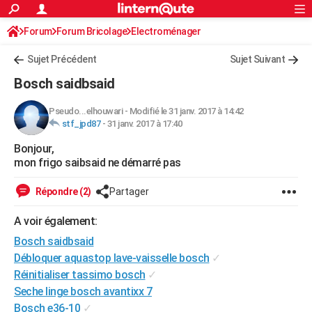
ACTUALITÉS
Forum
Forum Bricolage
Connexion
Electroménager
S'inscrire
Rechercher
Société
Education
Villes
Politique
Faits Divers
Monde
+
SPORT
Sujet Précédent
Sujet Suivant
Football
Cyclisme
Forum
Coupe du monde 2026
Tennis
Rugby
CULTURE
Bosch saidbsaid
TNT
Cinéma
Musique
Programme TV
Streaming
Sorties cinéma
+
FINANCE
Pseudo...elhouwari
-
Modifié le 31 janv. 2017 à 14:42
stf_jpd87
-
31 janv. 2017 à 17:40
Impôts
Immobilier
Banque
Crédit
Retraite
Epargne
Risques naturels par ville
Assurance
AUTO
Bonjour,
Réserver un essai
Berlines
Forum auto
Essais
Citadines
SUV
+
HIGH-TECH
mon frigo saibsaid ne démarré pas
Meilleur smartphone
Ordinateurs
Guide high-tech
Mobiles
Internet
Jeux vidéo
+
BRICOLAGE
Répondre (2)
Partager
Aménagement intérieur
Cuisine
Jardinage
+
Forum
Extérieur
Salle de bains
Rangement
WEEK-END
A voir également:
Escapades
Expositions
Week-end nature
Guides de France
Patrimoine
Musées
+
Bosch saidbsaid
LIFESTYLE
Débloquer aquastop lave-vaisselle bosch
✓
Bien-être
Mode
+
Art de vivre
Loisirs
Modes de vie
SANTE
Réinitialiser tassimo bosch
✓
Seche linge bosch avantixx 7
Guide de la santé
Médicaments
+
Alimentation
Maladies
Sommeil
VOYAGE
Bosch e36-10
✓