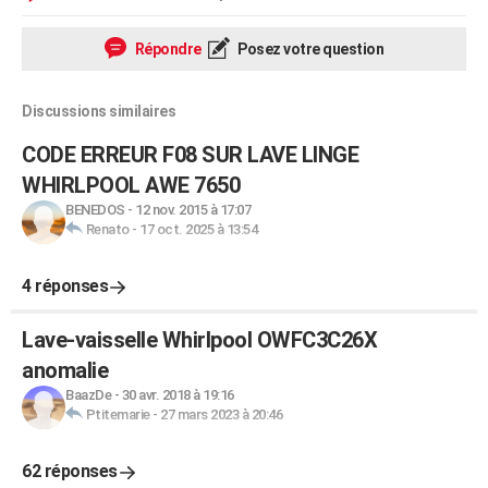
Répondre
Posez votre question
Discussions similaires
CODE ERREUR F08 SUR LAVE LINGE
WHIRLPOOL AWE 7650
BENEDOS
-
12 nov. 2015 à 17:07
Renato
-
17 oct. 2025 à 13:54
4 réponses
Lave-vaisselle Whirlpool OWFC3C26X
anomalie
BaazDe
-
30 avr. 2018 à 19:16
Ptitemarie
-
27 mars 2023 à 20:46
62 réponses