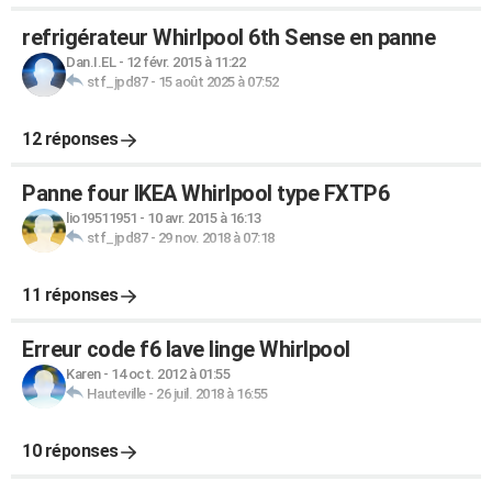
refrigérateur Whirlpool 6th Sense en panne
Dan.I.EL
-
12 févr. 2015 à 11:22
stf_jpd87
-
15 août 2025 à 07:52
12 réponses
Panne four IKEA Whirlpool type FXTP6
lio19511951
-
10 avr. 2015 à 16:13
stf_jpd87
-
29 nov. 2018 à 07:18
11 réponses
Erreur code f6 lave linge Whirlpool
Karen
-
14 oct. 2012 à 01:55
Hauteville
-
26 juil. 2018 à 16:55
10 réponses