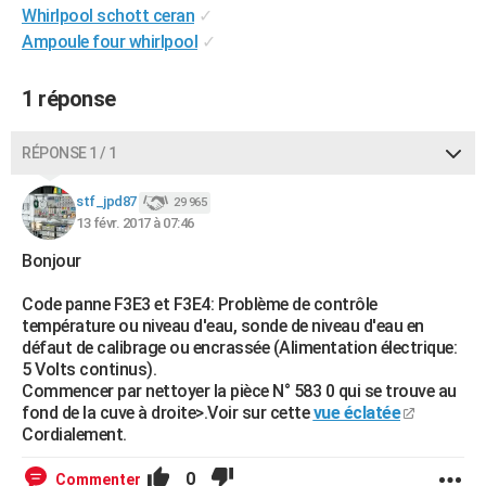
Whirlpool schott ceran
✓
City break
Voyage de noces
Climat
Destinations
Voyage nature
Forum
+
PHOTO
Ampoule four whirlpool
✓
GUIDES D'ACHAT
1 réponse
BONS PLANS
RÉPONSE 1 / 1
CARTE DE VOEUX
Carte Bonne année
Carte Pâques
Carte de Noël
Carte Saint-Valentin
Carte d'anniversaire
DICTIONNAIRE
stf_jpd87
29 965
13 févr. 2017 à 07:46
Biographies
Expressions
Dictionnaire
Citations
Proverbes
PROGRAMME TV
Bonjour
COPAINS D'AVANT
Code panne F3E3 et F3E4: Problème de contrôle
température ou niveau d'eau, sonde de niveau d'eau en
Se connecter
Collèges
Universités
Service militaire
S'inscrire
Lycées
Primaires
Entreprises
Avis de recherche
AVIS DE DÉCÈS
défaut de calibrage ou encrassée (Alimentation électrique:
5 Volts continus).
FORUM
Commencer par nettoyer la pièce N° 583 0 qui se trouve au
fond de la cuve à droite>.Voir sur cette
vue éclatée
Lifestyle
Sport
Television
Cinema
Bricolage
Culture
Auto
Voyage
Cordialement.
0
Commenter