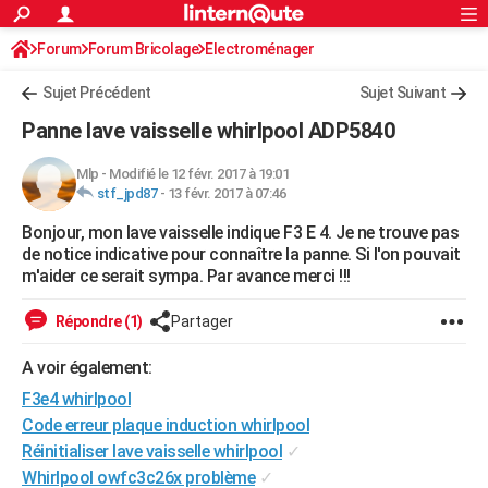
ACTUALITÉS
Forum
Forum Bricolage
Connexion
Electroménager
S'inscrire
Rechercher
Société
Education
Villes
Politique
Faits Divers
Monde
+
SPORT
Sujet Précédent
Sujet Suivant
Football
Cyclisme
Forum
Coupe du monde 2026
Tennis
Rugby
CULTURE
Panne lave vaisselle whirlpool ADP5840
TNT
Cinéma
Musique
Programme TV
Streaming
Sorties cinéma
+
FINANCE
Mlp
-
Modifié le 12 févr. 2017 à 19:01
stf_jpd87
-
13 févr. 2017 à 07:46
Impôts
Immobilier
Banque
Crédit
Retraite
Epargne
Risques naturels par ville
Assurance
AUTO
Bonjour, mon lave vaisselle indique F3 E 4. Je ne trouve pas
Réserver un essai
Berlines
Forum auto
Essais
Citadines
SUV
+
HIGH-TECH
de notice indicative pour connaître la panne. Si l'on pouvait
m'aider ce serait sympa. Par avance merci !!!
Meilleur smartphone
Ordinateurs
Guide high-tech
Mobiles
Internet
Jeux vidéo
+
BRICOLAGE
Répondre (1)
Partager
Aménagement intérieur
Cuisine
Jardinage
+
Forum
Extérieur
Salle de bains
Rangement
WEEK-END
A voir également:
Escapades
Expositions
Week-end nature
Guides de France
Patrimoine
Musées
+
LIFESTYLE
F3e4 whirlpool
Bien-être
Mode
+
Art de vivre
Loisirs
Modes de vie
Code erreur plaque induction whirlpool
SANTE
Réinitialiser lave vaisselle whirlpool
✓
Guide de la santé
Médicaments
+
Alimentation
Maladies
Sommeil
VOYAGE
Whirlpool owfc3c26x problème
✓