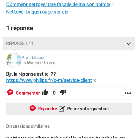
Comment nettoyer une façade de maison noircie
✓
City break
Voyage de noces
Climat
Destinations
Voyage nature
Forum
+
PHOTO
Nettoyer brique rouge noircie
GUIDES D'ACHAT
1 réponse
BONS PLANS
RÉPONSE 1 / 1
CARTE DE VOEUX
Carte Bonne année
Carte Pâques
Carte de Noël
Carte Saint-Valentin
Carte d'anniversaire
DICTIONNAIRE
Profil bloqué
15 févr. 2017 à 12:00
Biographies
Expressions
Dictionnaire
Citations
Proverbes
PROGRAMME TV
Bjr, la réponse est ici ??
https://www.philips.fr/c-m/service-client
COPAINS D'AVANT
0
Commenter
Se connecter
Collèges
Universités
Service militaire
S'inscrire
Lycées
Primaires
Entreprises
Avis de recherche
AVIS DE DÉCÈS
FORUM
Répondre
Posez votre question
Lifestyle
Sport
Television
Cinema
Bricolage
Culture
Auto
Voyage
Discussions similaires