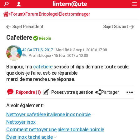
ACTUALITÉS
Forum
Forum Bricolage
Connexion
Electroménager
S'inscrire
Rechercher
Société
Education
Villes
Politique
Faits Divers
Monde
+
SPORT
Sujet Précédent
Sujet Suivant
Football
Cyclisme
Forum
Coupe du monde 2026
Tennis
Rugby
CULTURE
Cafetiere
Résolu
TNT
Cinéma
Musique
Programme TV
Streaming
Sorties cinéma
+
FINANCE
42.CACTUS-2017
-
Modifié le 3 sept. 2018 à 17:08
Profil bloqué -
15 févr. 2017 à 12:00
Impôts
Immobilier
Banque
Crédit
Retraite
Epargne
Risques naturels par ville
Assurance
AUTO
Bonjour, ma
cafetière
senséo philips démarre toute seule.
Réserver un essai
Berlines
Forum auto
Essais
Citadines
SUV
+
HIGH-TECH
que dois-je faire, est-ce réparable
merci de me rendre une réponse.
Meilleur smartphone
Ordinateurs
Guide high-tech
Mobiles
Internet
Jeux vidéo
+
BRICOLAGE
Répondre (1)
Posez votre question
Partager
Aménagement intérieur
Cuisine
Jardinage
+
Forum
Extérieur
Salle de bains
Rangement
WEEK-END
A voir également:
Escapades
Expositions
Week-end nature
Guides de France
Patrimoine
Musées
+
LIFESTYLE
Nettoyer cafetière italienne inox noircie
Bien-être
Mode
+
Art de vivre
Loisirs
Modes de vie
Nettoyer inox
SANTE
Comment nettoyer une pierre tombale noircie
Guide de la santé
Médicaments
+
Alimentation
Maladies
Sommeil
VOYAGE
Évier inox taché acide
✓