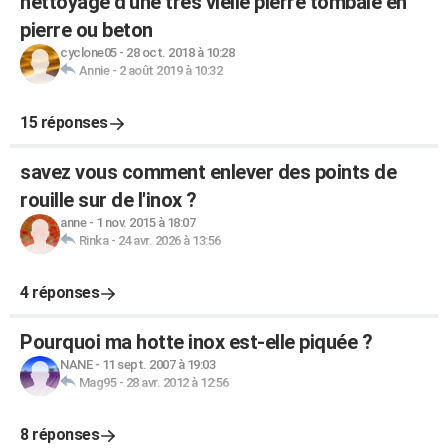
nettoyage d'une très vielle pierre tombale en
pierre ou beton
cyclone05
-
28 oct. 2018 à 10:28
Annie
-
2 août 2019 à 10:32
15 réponses
savez vous comment enlever des points de
rouille sur de l'inox ?
anne
-
1 nov. 2015 à 18:07
Rinka
-
24 avr. 2026 à 13:56
4 réponses
Pourquoi ma hotte inox est-elle piquée ?
NANE
-
11 sept. 2007 à 19:03
Mag95
-
28 avr. 2012 à 12:56
8 réponses