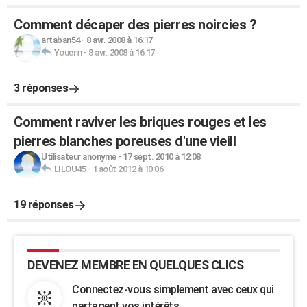
Comment décaper des pierres noircies ?
artaban54
-
8 avr. 2008 à 16:17
Youenn
-
8 avr. 2008 à 16:17
3 réponses
Comment raviver les briques rouges et les
pierres blanches poreuses d'une vieill
Utilisateur anonyme
-
17 sept. 2010 à 12:08
LILOU45
-
1 août 2012 à 10:06
19 réponses
DEVENEZ MEMBRE EN QUELQUES CLICS
Connectez-vous simplement avec ceux qui
partagent vos intérêts