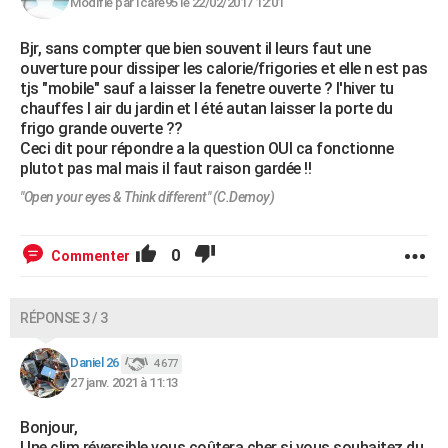
Modifié par Icare95 le 22/02/2017 12:01
Bjr, sans compter que bien souvent il leurs faut une
ouverture pour dissiper les calorie/frigories et elle n est pas
tjs "mobile" sauf a laisser la fenetre ouverte ? l'hiver tu
chauffes l air du jardin et l été autan laisser la porte du
frigo grande ouverte ??
Ceci dit pour répondre a la question OUI ca fonctionne
plutot pas mal mais il faut raison gardée !!
"Open your eyes & Think different" (C.Demoy)
0
Commenter
RÉPONSE 3 / 3
Daniel 26
4 677
27 janv. 2021 à 11:13
Bonjour,
Une clim réversible vous coûtera cher si vous souhaitez du