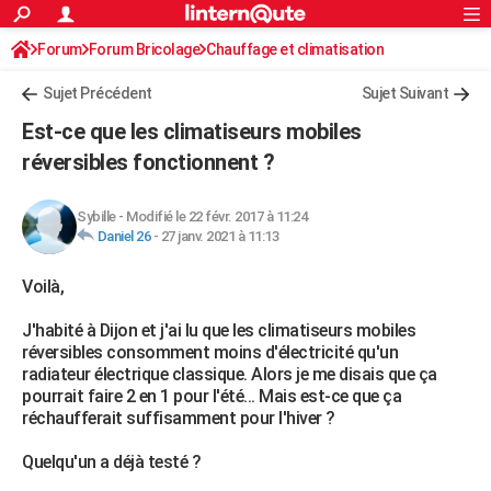
ACTUALITÉS
Forum
Forum Bricolage
Connexion
Chauffage et climatisation
S'inscrire
Rechercher
Société
Education
Villes
Politique
Faits Divers
Monde
+
SPORT
Sujet Précédent
Sujet Suivant
Football
Cyclisme
Forum
Coupe du monde 2026
Tennis
Rugby
CULTURE
Est-ce que les climatiseurs mobiles
TNT
Cinéma
Musique
Programme TV
Streaming
Sorties cinéma
+
réversibles fonctionnent ?
FINANCE
Impôts
Immobilier
Banque
Crédit
Retraite
Epargne
Risques naturels par ville
Assurance
AUTO
Sybille
-
Modifié le 22 févr. 2017 à 11:24
Daniel 26
-
27 janv. 2021 à 11:13
Réserver un essai
Berlines
Forum auto
Essais
Citadines
SUV
+
HIGH-TECH
Voilà,
Meilleur smartphone
Ordinateurs
Guide high-tech
Mobiles
Internet
Jeux vidéo
+
BRICOLAGE
J'habité à Dijon et j'ai lu que les climatiseurs mobiles
Aménagement intérieur
Cuisine
Jardinage
+
Forum
Extérieur
Salle de bains
Rangement
WEEK-END
réversibles consomment moins d'électricité qu'un
radiateur électrique classique. Alors je me disais que ça
Escapades
Expositions
Week-end nature
Guides de France
Patrimoine
Musées
+
LIFESTYLE
pourrait faire 2 en 1 pour l'été... Mais est-ce que ça
réchaufferait suffisamment pour l'hiver ?
Bien-être
Mode
+
Art de vivre
Loisirs
Modes de vie
SANTE
Quelqu'un a déjà testé ?
Guide de la santé
Médicaments
+
Alimentation
Maladies
Sommeil
VOYAGE