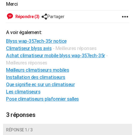
Merci
City break
Voyage de noces
Climat
Destinations
Voyage nature
Forum
+
PHOTO
Répondre (3)
Partager
GUIDES D'ACHAT
BONS PLANS
A voir également:
Blyss wap-357ech-35r notice
CARTE DE VOEUX
Climatiseur blyss avis
- Meilleures réponses
Carte Bonne année
Carte Pâques
Carte de Noël
Carte Saint-Valentin
Carte d'anniversaire
Achat climatiseur mobile blyss wap-357ech-35r
-
DICTIONNAIRE
Meilleures réponses
Biographies
Expressions
Dictionnaire
Citations
Proverbes
PROGRAMME TV
Meilleurs climatiseurs mobiles
Installation des climatiseurs
COPAINS D'AVANT
Que signifie ec sur un climatiseur
Se connecter
Collèges
Universités
Service militaire
S'inscrire
Lycées
Primaires
Entreprises
Avis de recherche
Les climatiseurs
AVIS DE DÉCÈS
Pose climatiseurs plafonnier salles
FORUM
3 réponses
Lifestyle
Sport
Television
Cinema
Bricolage
Culture
Auto
Voyage
RÉPONSE 1 / 3