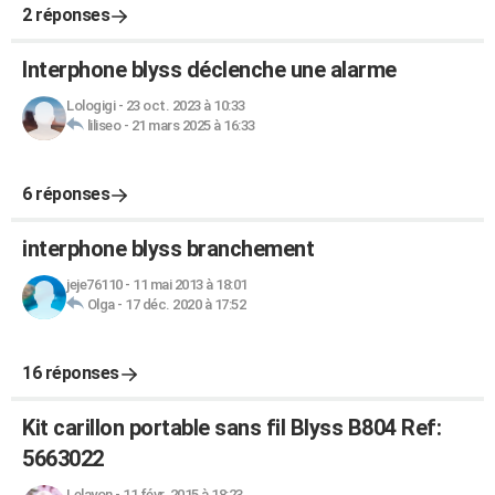
2 réponses
Interphone blyss déclenche une alarme
Lologigi
-
23 oct. 2023 à 10:33
liliseo
-
21 mars 2025 à 16:33
6 réponses
interphone blyss branchement
jeje76110
-
11 mai 2013 à 18:01
Olga
-
17 déc. 2020 à 17:52
16 réponses
Kit carillon portable sans fil Blyss B804 Ref:
5663022
Lelayon
-
11 févr. 2015 à 18:23