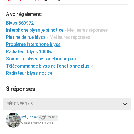
City break
Voyage de noces
Climat
Destinations
Voyage nature
Forum
+
PHOTO
A voir également:
GUIDES D'ACHAT
Blyss 860972
Interphone blyss jelbi notice
- Meilleures réponses
BONS PLANS
Platine de rue blyss
- Meilleures réponses
CARTE DE VOEUX
Problème interphone blyss
Radiateur blyss 1000w
Carte Bonne année
Carte Pâques
Carte de Noël
Carte Saint-Valentin
Carte d'anniversaire
DICTIONNAIRE
Sonnette blyss ne fonctionne pas
Télécommande blyss ne fonctionne plus
✓
Biographies
Expressions
Dictionnaire
Citations
Proverbes
PROGRAMME TV
Radiateur blyss notice
COPAINS D'AVANT
3 réponses
Se connecter
Collèges
Universités
Service militaire
S'inscrire
Lycées
Primaires
Entreprises
Avis de recherche
AVIS DE DÉCÈS
RÉPONSE 1 / 3
FORUM
Lifestyle
Sport
Television
Cinema
Bricolage
Culture
Auto
Voyage
stf_jpd87
29 864
5 mars 2022 à 17:10