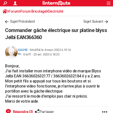
ACTUALITÉS
Forum
Forum Bricolage
Connexion
Electricité
S'inscrire
Rechercher
Société
Education
Villes
Politique
Faits Divers
Monde
+
SPORT
Sujet Précédent
Sujet Suivant
Football
Cyclisme
Forum
Coupe du monde 2026
Tennis
Rugby
CULTURE
Commander gâche électrique sur platine blyss
TNT
Cinéma
Musique
Programme TV
Streaming
Sorties cinéma
+
Jelbi EAN366360
FINANCE
Impôts
Immobilier
Banque
Crédit
Retraite
Epargne
Risques naturels par ville
Assurance
AUTO
GAG95
-
Modifié le 4 mars 2022 à 19:16
Steff -
25 avr. 2023 à 18:23
Réserver un essai
Berlines
Forum auto
Essais
Citadines
SUV
+
HIGH-TECH
Bonjour,
Meilleur smartphone
Ordinateurs
Guide high-tech
Mobiles
Internet
Jeux vidéo
+
BRICOLAGE
J'ai fait installer mon interphone vidéo de marque Blyss
Jelbi EAN 3663602632177 / 3663602632184 il y a 2 ans.
Aménagement intérieur
Cuisine
Jardinage
+
Forum
Extérieur
Salle de bains
Rangement
WEEK-END
Mon petit fils a appuyé sur tous les boutons et si
l'interphone video fonctionne, je n'arrive plus à ouvrir le
Escapades
Expositions
Week-end nature
Guides de France
Patrimoine
Musées
+
LIFESTYLE
portillon avec la gâche électrique.
J'ai ressorti le mode d'emploi pas clair ni précis.
Bien-être
Mode
+
Art de vivre
Loisirs
Modes de vie
SANTE
Merci de votre aide.
Guide de la santé
Médicaments
+
Alimentation
Maladies
Sommeil
VOYAGE
Répondre (3)
Partager