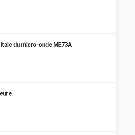
igitale du micro-onde ME73A
heure