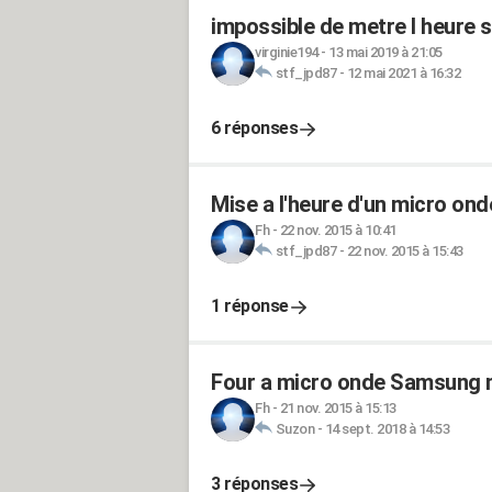
impossible de metre l heur
virginie194
-
13 mai 2019 à 21:05
stf_jpd87
-
12 mai 2021 à 16:32
6 réponses
Mise a l'heure d'un micro o
Fh
-
22 nov. 2015 à 10:41
stf_jpd87
-
22 nov. 2015 à 15:43
1 réponse
Four a micro onde Samsung m
Fh
-
21 nov. 2015 à 15:13
Suzon
-
14 sept. 2018 à 14:53
3 réponses