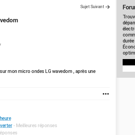
Foru
Sujet Suivant
Trouv
avedom
dépan
élect
commu
durée
7
Écono
optimi
e sur mon micro ondes LG wavedom , après une
 heure
verter
- Meilleures réponses
 réponses