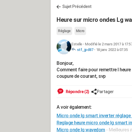
Sujet Précédent
Heure sur micro ondes Lg w
Réglage
Micro
Estelle
-
Modifié le 2 mars 2017 à 17:5
stf_jpd87
-
18 janv. 2022 à 07:35
Bonjour,
Comment faire pour remettre l heur
coupure de courant, svp
Répondre (2)
Partager
A voir également:
Micro onde lg smart inverter réglage
Reglage heure micro onde lg smart in
Micro onde lg wavedom
- Meilleures