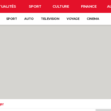
TUALITÉS
SPORT
CULTURE
FINANCE
A
SPORT
AUTO
TELEVISION
VOYAGE
CINEMA
ger