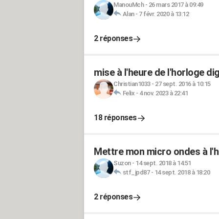
ManouMch
-
26 mars 2017 à 09:49
Alan
-
7 févr. 2020 à 13:12
2 réponses
mise à l'heure de l'horloge d
Christian1033
-
27 sept. 2016 à 10:15
Felix
-
4 nov. 2023 à 22:41
18 réponses
Mettre mon micro ondes à l'
Suzon
-
14 sept. 2018 à 14:51
stf_jpd87
-
14 sept. 2018 à 18:20
2 réponses