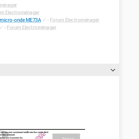
ménager
m Electroménager
 du micro-onde ME73A
✓
-
Forum Electroménager
✓
-
Forum Electroménager