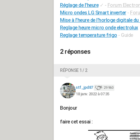
Réglage de l'heure
✓
-
Forum Electro
Micro ondes LG Smart inverter
-
Foru
Mise à l'heure de l'horloge digitale
Reglage heure micro onde electrolux
Reglage temperature frigo
- Guide
2 réponses
RÉPONSE 1 / 2
stf_jpd87
29 960
18 janv. 2022 à 07:35
Bonjour
faire cet essai :