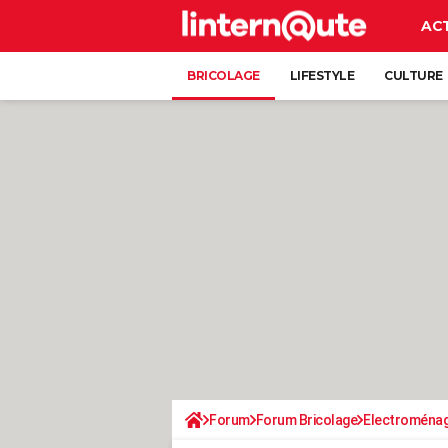
AC
BRICOLAGE
LIFESTYLE
CULTURE
Forum
Forum Bricolage
Electroména