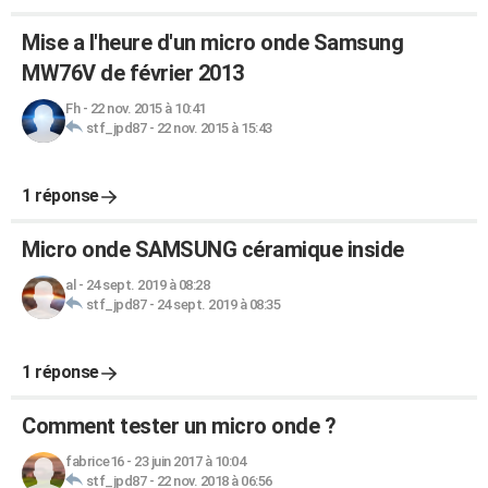
Mise a l'heure d'un micro onde Samsung
MW76V de février 2013
Fh
-
22 nov. 2015 à 10:41
stf_jpd87
-
22 nov. 2015 à 15:43
1 réponse
Micro onde SAMSUNG céramique inside
al
-
24 sept. 2019 à 08:28
stf_jpd87
-
24 sept. 2019 à 08:35
1 réponse
Comment tester un micro onde ?
fabrice16
-
23 juin 2017 à 10:04
stf_jpd87
-
22 nov. 2018 à 06:56