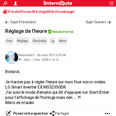
ACTUALITÉS
Forum
Forum Bricolage
Connexion
Electroménager
S'inscrire
Rechercher
Société
Education
Villes
Politique
Faits Divers
Monde
+
SPORT
Sujet Précédent
Sujet Suivant
Football
Cyclisme
Forum
Coupe du monde 2026
Tennis
Rugby
CULTURE
Réglage de l'heure
Résolu
/Fermé
TNT
Cinéma
Musique
Programme TV
Streaming
Sorties cinéma
+
FINANCE
Four
Réglage
Electrolux
Lg
Micro
Impôts
Immobilier
Banque
Crédit
Retraite
Epargne
Risques naturels par ville
Assurance
AUTO
ManouMch
-
26 mars 2017 à 09:49
Réserver un essai
Berlines
Forum auto
Essais
Citadines
SUV
+
HIGH-TECH
Alan -
7 févr. 2020 à 13:12
Meilleur smartphone
Ordinateurs
Guide high-tech
Mobiles
Internet
Jeux vidéo
+
BRICOLAGE
Bonjour,
Aménagement intérieur
Cuisine
Jardinage
+
Forum
Extérieur
Salle de bains
Rangement
WEEK-END
Je n'arrive pas à régler l'heure sur mon four micro-ondes
LG Smart Inverter EX.MS3235GDR.
Escapades
Expositions
Week-end nature
Guides de France
Patrimoine
Musées
+
LIFESTYLE
J'ai suivi le mode d'emploi qui dit d'appuyer sur Start/Enter
pour l'affichage de l'horloge mais rien..... !!!
Bien-être
Mode
+
Art de vivre
Loisirs
Modes de vie
SANTE
Merci de m'aider
Guide de la santé
Médicaments
+
Alimentation
Maladies
Sommeil
VOYAGE
Posez votre question
Partager