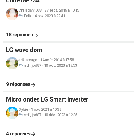
onde ME73A
Christian1033
-
27 sept. 2016 à 10:15
Felix
-
4 nov. 2023 à 22:41
18 réponses
LG wave dom
eriklarouge
-
14 août 2014 à 17:58
stf_jpd87
-
10 oct. 2023 à 17:53
9 réponses
Micro ondes LG Smart inverter
Sylvie
-
1 nov. 2021 à 10:38
stf_jpd87
-
10 déc. 2023 à 12:35
4 réponses