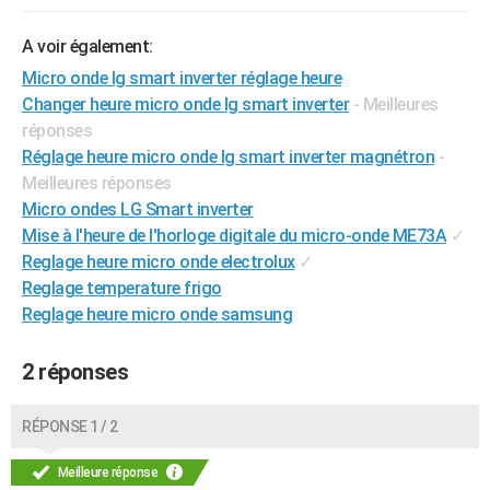
City break
Voyage de noces
Climat
Destinations
Voyage nature
Forum
+
PHOTO
A voir également:
GUIDES D'ACHAT
Micro onde lg smart inverter réglage heure
Changer heure micro onde lg smart inverter
- Meilleures
BONS PLANS
réponses
Réglage heure micro onde lg smart inverter magnétron
-
CARTE DE VOEUX
Meilleures réponses
Carte Bonne année
Carte Pâques
Carte de Noël
Carte Saint-Valentin
Carte d'anniversaire
DICTIONNAIRE
Micro ondes LG Smart inverter
Mise à l'heure de l'horloge digitale du micro-onde ME73A
✓
Biographies
Expressions
Dictionnaire
Citations
Proverbes
PROGRAMME TV
Reglage heure micro onde electrolux
✓
Reglage temperature frigo
COPAINS D'AVANT
Reglage heure micro onde samsung
Se connecter
Collèges
Universités
Service militaire
S'inscrire
Lycées
Primaires
Entreprises
Avis de recherche
AVIS DE DÉCÈS
2 réponses
FORUM
Lifestyle
Sport
Television
Cinema
Bricolage
Culture
Auto
Voyage
RÉPONSE 1 / 2
Meilleure réponse