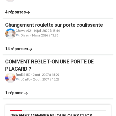
4 réponses
Changement roulette sur porte coulissante
Chewps92
-
14 juil. 2020 à 15:44
Olivier
-
14 mai 2026 à 13:36
14 réponses
COMMENT REGLE T-ON UNE PORTE DE
PLACARD ?
fred38150
-
2 oct. 2007 à 15:29
JCinFo
-
2 oct. 2007 à 15:29
1 réponse
DEVENEZ MEMBRE EN QUELQUES CLICS