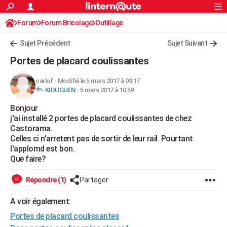
ACTUALITÉS
Forum
Forum Bricolage
Connexion
Outillage
S'inscrire
Rechercher
Société
Education
Villes
Politique
Faits Divers
Monde
+
SPORT
Sujet Précédent
Sujet Suivant
Football
Cyclisme
Forum
Coupe du monde 2026
Tennis
Rugby
CULTURE
Portes de placard coulissantes
TNT
Cinéma
Musique
Programme TV
Streaming
Sorties cinéma
+
FINANCE
carlof
-
Modifié le 5 mars 2017 à 09:17
KIDUGUEN
-
5 mars 2017 à 10:59
Impôts
Immobilier
Banque
Crédit
Retraite
Epargne
Risques naturels par ville
Assurance
AUTO
Bonjour
Réserver un essai
Berlines
Forum auto
Essais
Citadines
SUV
+
HIGH-TECH
j'ai installé 2 portes de placard coulissantes de chez
Castorama.
Meilleur smartphone
Ordinateurs
Guide high-tech
Mobiles
Internet
Jeux vidéo
+
BRICOLAGE
Celles ci n'arretent pas de sortir de leur rail. Pourtant
l'applomd est bon.
Aménagement intérieur
Cuisine
Jardinage
+
Forum
Extérieur
Salle de bains
Rangement
WEEK-END
Que faire?
Escapades
Expositions
Week-end nature
Guides de France
Patrimoine
Musées
+
LIFESTYLE
Répondre (1)
Partager
Bien-être
Mode
+
Art de vivre
Loisirs
Modes de vie
SANTE
A voir également:
Portes de placard coulissantes
Guide de la santé
Médicaments
+
Alimentation
Maladies
Sommeil
VOYAGE