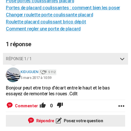
Pose portes coulissantes placard
City break
Voyage de noces
Climat
Destinations
Voyage nature
Forum
+
PHOTO
Portes de placard coulissantes : comment bien les poser
Changer roulette porte coulissante placard
GUIDES D'ACHAT
Roulette placard coulissant brico dépôt
Comment regler une porte de placard
BONS PLANS
CARTE DE VOEUX
1 réponse
Carte Bonne année
Carte Pâques
Carte de Noël
Carte Saint-Valentin
Carte d'anniversaire
DICTIONNAIRE
RÉPONSE 1 / 1
Biographies
Expressions
Dictionnaire
Citations
Proverbes
PROGRAMME TV
KIDUGUEN
5 112
5 mars 2017 à 10:59
COPAINS D'AVANT
Bonjour peut etre trop d'écart entre le haut et le bas
Se connecter
Collèges
Universités
Service militaire
S'inscrire
Lycées
Primaires
Entreprises
Avis de recherche
AVIS DE DÉCÈS
essayez de remonter les roues .Cdlt
FORUM
0
Commenter
Lifestyle
Sport
Television
Cinema
Bricolage
Culture
Auto
Voyage
Répondre
Posez votre question