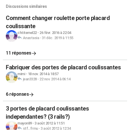
Discussions similaires
Comment changer roulette porte placard
coulissante
chtitemel22
-
26 févr. 2016 à 22:04
Anastasia
-
31 déc. 2019 à 11:55
11 réponses
Fabriquer des portes de placard coulissantes
mimi
-
18 nov. 2014 à 18:57
jean3328
-
22 nov. 2014 à 06:14
6 réponses
3 portes de placard coulissantes
independantes? (3 rails?)
mayon89
-
3 août 2012 à 11:51
stf_frmu
-
3 août 2012 à 12:34