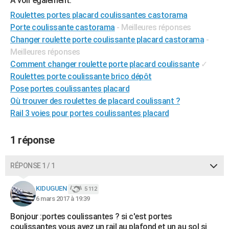
A voir également:
City break
Voyage de noces
Climat
Destinations
Voyage nature
Forum
+
PHOTO
Roulettes portes placard coulissantes castorama
Porte coulissante castorama
- Meilleures réponses
GUIDES D'ACHAT
Changer roulette porte coulissante placard castorama
-
Meilleures réponses
BONS PLANS
Comment changer roulette porte placard coulissante
✓
CARTE DE VOEUX
Roulettes porte coulissante brico dépôt
Pose portes coulissantes placard
Carte Bonne année
Carte Pâques
Carte de Noël
Carte Saint-Valentin
Carte d'anniversaire
DICTIONNAIRE
Où trouver des roulettes de placard coulissant ?
Rail 3 voies pour portes coulissantes placard
Biographies
Expressions
Dictionnaire
Citations
Proverbes
PROGRAMME TV
COPAINS D'AVANT
1 réponse
Se connecter
Collèges
Universités
Service militaire
S'inscrire
Lycées
Primaires
Entreprises
Avis de recherche
AVIS DE DÉCÈS
RÉPONSE 1 / 1
FORUM
KIDUGUEN
5 112
Lifestyle
Sport
Television
Cinema
Bricolage
Culture
Auto
Voyage
6 mars 2017 à 19:39
Bonjour :portes coulissantes ? si c'est portes
coulissantes vous avez un rail au plafond et un au sol si