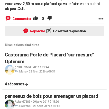
vous avez 2,50 m sous plafond ça va le faire en calculant
ub peu .Cdlt
0
Commenter
Répondre
Posez votre question
Discussions similaires
Castorama Porte de Placard "sur mesure"
Optimum
gc30
-
9 févr. 2017 à 19:44
Manu
-
22 févr. 2026 à 09:31
4 réponses
panneaux de bois pour amenager un placard
Roland7885
-
29 janv. 2017 à 15:20
Bourabe
-
20 août 2019 à 10:13