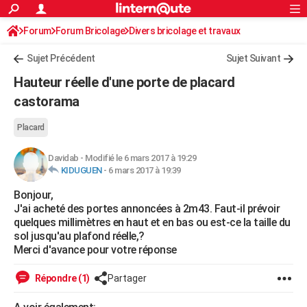
ACTUALITÉS
Forum
Forum Bricolage
Connexion
Divers bricolage et travaux
S'inscrire
Rechercher
Société
Education
Villes
Politique
Faits Divers
Monde
+
SPORT
Sujet Précédent
Sujet Suivant
Football
Cyclisme
Forum
Coupe du monde 2026
Tennis
Rugby
CULTURE
Hauteur réelle d'une porte de placard
TNT
Cinéma
Musique
Programme TV
Streaming
Sorties cinéma
+
castorama
FINANCE
Impôts
Immobilier
Banque
Crédit
Retraite
Epargne
Risques naturels par ville
Assurance
AUTO
Placard
Réserver un essai
Berlines
Forum auto
Essais
Citadines
SUV
+
HIGH-TECH
Davidab
-
Modifié le 6 mars 2017 à 19:29
KIDUGUEN
-
6 mars 2017 à 19:39
Meilleur smartphone
Ordinateurs
Guide high-tech
Mobiles
Internet
Jeux vidéo
+
BRICOLAGE
Bonjour,
J'ai acheté des portes annoncées à 2m43. Faut-il prévoir
Aménagement intérieur
Cuisine
Jardinage
+
Forum
Extérieur
Salle de bains
Rangement
WEEK-END
quelques millimètres en haut et en bas ou est-ce la taille du
sol jusqu'au plafond réelle,?
Escapades
Expositions
Week-end nature
Guides de France
Patrimoine
Musées
+
LIFESTYLE
Merci d'avance pour votre réponse
Bien-être
Mode
+
Art de vivre
Loisirs
Modes de vie
SANTE
Répondre (1)
Partager
Guide de la santé
Médicaments
+
Alimentation
Maladies
Sommeil
VOYAGE