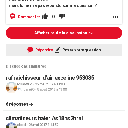
meme ici c'est le cas
mais tu ne m'a pas repondu sur ma question ?
0
Commenter
Afficher toute la discussion
Répondre
Posez votre question
Discussions similaires
rafraichisseur d'air exceline 953085
losabyalo
-
25 mai 2017 à 11:00
Icare95
-
8 août 2018 à 13:00
6 réponses
climatiseurs haier As18ns2hral
abdel
-
26 mai 2017 à 14:59