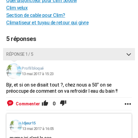
Quel disjoncteur pour clim 5000w
Clim velux
Section de cable pour Clim?
Climatiseur et tuyau de retour qui givre
5 réponses
RÉPONSE 1 / 5
Profil bloqué
13 mai 2017 à 15:23
Bjr, et si on se disait tout ?, chez nous a 50° on se
préoccupe de comment on va refroidir l eau du bain !!
0
Commenter
Idjeur15
13 mai 2017 à 16:05