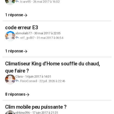
Icare95
-
26 mai 2017 à 16:02
1 réponse
code erreur E3
abmolaib77
-
30 mai 2017 à 22:05
stf_jpd87
-
31 mai 2017 à 06:54
1 réponse
Climatiseur King d’Home souffle du chaud,
que faire ?
Clara
-
14 juin 2017 à 14:01
FixioConseil
-
22 juil. 2026 à 22:46
8 réponses
Clim mobile peu puissante ?
elrking096
-
17 juin 2017 à 21:31