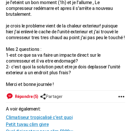
je l'eteint un bon moment (1h) et je l'allume , Le
City break
Voyage de noces
Climat
Destinations
Voyage nature
Forum
+
PHOTO
compresseur redémarre et apres il s'arrête a nouveau
brutalement.
GUIDES D'ACHAT
je crois le probleme vient de la chaleur exterieur! puisque
BONS PLANS
hier j'ai enlevé le cache de l'unité exterieur et j'ai trouvé le
comresseur tres tres chaud au point j'ai pas peu le touché !
CARTE DE VOEUX
Mes 2 questions :
Carte Bonne année
Carte Pâques
Carte de Noël
Carte Saint-Valentin
Carte d'anniversaire
DICTIONNAIRE
1-est ce que sa va faire un impacte direct sur le
comresseur et il va etre endomagé?
Biographies
Expressions
Dictionnaire
Citations
Proverbes
PROGRAMME TV
2- c'est quoi la solution peut etre je dois deplasser l'unité
exterieur a un endroit plus frais?
COPAINS D'AVANT
Merci et bonne journée !
Se connecter
Collèges
Universités
Service militaire
S'inscrire
Lycées
Primaires
Entreprises
Avis de recherche
AVIS DE DÉCÈS
Répondre (5)
Partager
FORUM
A voir également:
Lifestyle
Sport
Television
Cinema
Bricolage
Culture
Auto
Voyage
Climatiseur tropicalisé c'est quoi
Petit tuyau clim givre