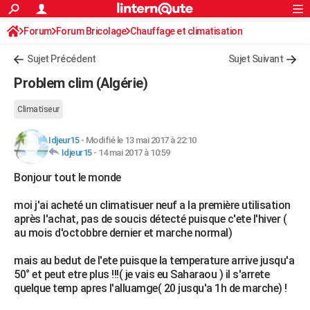
ACTUALITÉS
Forum
Forum Bricolage
Connexion
Chauffage et climatisation
S'inscrire
Rechercher
Société
Education
Villes
Politique
Faits Divers
Monde
+
SPORT
Sujet Précédent
Sujet Suivant
Football
Cyclisme
Forum
Coupe du monde 2026
Tennis
Rugby
CULTURE
Problem clim (Algérie)
TNT
Cinéma
Musique
Programme TV
Streaming
Sorties cinéma
+
FINANCE
Climatiseur
Impôts
Immobilier
Banque
Crédit
Retraite
Epargne
Risques naturels par ville
Assurance
AUTO
Idjeur15
-
Modifié le 13 mai 2017 à 22:10
Idjeur15
-
14 mai 2017 à 10:59
Réserver un essai
Berlines
Forum auto
Essais
Citadines
SUV
+
HIGH-TECH
Bonjour tout le monde
Meilleur smartphone
Ordinateurs
Guide high-tech
Mobiles
Internet
Jeux vidéo
+
BRICOLAGE
moi j'ai acheté un climatisuer neuf a la première utilisation
Aménagement intérieur
Cuisine
Jardinage
+
Forum
Extérieur
Salle de bains
Rangement
WEEK-END
après l'achat, pas de soucis détecté puisque c'ete l'hiver (
au mois d'octobbre dernier et marche normal)
Escapades
Expositions
Week-end nature
Guides de France
Patrimoine
Musées
+
LIFESTYLE
mais au bedut de l'ete puisque la temperature arrive jusqu'a
Bien-être
Mode
+
Art de vivre
Loisirs
Modes de vie
SANTE
50° et peut etre plus !!!( je vais eu Saharaou ) il s'arrete
quelque temp apres l'alluamge( 20 jusqu'a 1h de marche) !
Guide de la santé
Médicaments
+
Alimentation
Maladies
Sommeil
VOYAGE