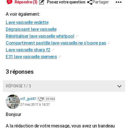
Répondre (3)
Posez votre question
Partager
City break
Voyage de noces
Climat
Destinations
Voyage nature
Forum
+
PHOTO
A voir également:
GUIDES D'ACHAT
Lave vaisselle vedette
Dégraissant lave vaisselle
BONS PLANS
Réinitialiser lave vaisselle whirlpool
✓
CARTE DE VOEUX
Compartiment pastille lave-vaisselle ne s'ouvre pas
✓
Lave vaisselle sharp f2
✓
Carte Bonne année
Carte Pâques
Carte de Noël
Carte Saint-Valentin
Carte d'anniversaire
DICTIONNAIRE
E31 lave vaisselle siemens
✓
Biographies
Expressions
Dictionnaire
Citations
Proverbes
PROGRAMME TV
3 réponses
COPAINS D'AVANT
RÉPONSE 1 / 3
Se connecter
Collèges
Universités
Service militaire
S'inscrire
Lycées
Primaires
Entreprises
Avis de recherche
AVIS DE DÉCÈS
stf_jpd87
29 944
FORUM
27 mai 2017 à 18:27
Lifestyle
Sport
Television
Cinema
Bricolage
Culture
Auto
Voyage
Bonjour
A la rédaction de votre message, vous avez un bandeau