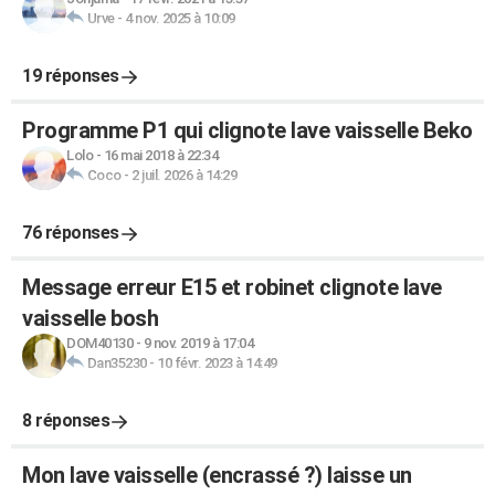
Urve
-
4 nov. 2025 à 10:09
19 réponses
Programme P1 qui clignote lave vaisselle Beko
Lolo
-
16 mai 2018 à 22:34
Coco
-
2 juil. 2026 à 14:29
76 réponses
Message erreur E15 et robinet clignote lave
vaisselle bosh
DOM40130
-
9 nov. 2019 à 17:04
Dan35230
-
10 févr. 2023 à 14:49
8 réponses
Mon lave vaisselle (encrassé ?) laisse un