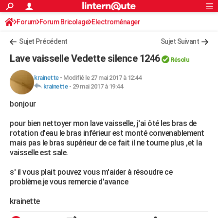
ACTUALITÉS
Forum
Forum Bricolage
Connexion
Electroménager
S'inscrire
Rechercher
Société
Education
Villes
Politique
Faits Divers
Monde
+
SPORT
Sujet Précédent
Sujet Suivant
Football
Cyclisme
Forum
Coupe du monde 2026
Tennis
Rugby
CULTURE
Lave vaisselle Vedette silence 1246
Résolu
TNT
Cinéma
Musique
Programme TV
Streaming
Sorties cinéma
+
FINANCE
krainette
-
Modifié le 27 mai 2017 à 12:44
krainette
-
29 mai 2017 à 19:44
Impôts
Immobilier
Banque
Crédit
Retraite
Epargne
Risques naturels par ville
Assurance
AUTO
bonjour
Réserver un essai
Berlines
Forum auto
Essais
Citadines
SUV
+
HIGH-TECH
pour bien nettoyer mon lave vaisselle, j'ai ôté les bras de
Meilleur smartphone
Ordinateurs
Guide high-tech
Mobiles
Internet
Jeux vidéo
+
BRICOLAGE
rotation d'eau le bras inférieur est monté convenablement
mais pas le bras supérieur de ce fait il ne tourne plus ,et la
Aménagement intérieur
Cuisine
Jardinage
+
Forum
Extérieur
Salle de bains
Rangement
WEEK-END
vaisselle est sale.
Escapades
Expositions
Week-end nature
Guides de France
Patrimoine
Musées
+
LIFESTYLE
s' il vous plait pouvez vous m'aider à résoudre ce
problème.je vous remercie d'avance
Bien-être
Mode
+
Art de vivre
Loisirs
Modes de vie
SANTE
krainette
Guide de la santé
Médicaments
+
Alimentation
Maladies
Sommeil
VOYAGE