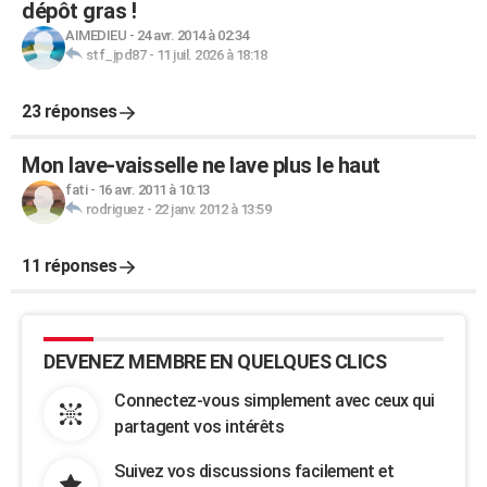
dépôt gras !
AIMEDIEU
-
24 avr. 2014 à 02:34
stf_jpd87
-
11 juil. 2026 à 18:18
23 réponses
Mon lave-vaisselle ne lave plus le haut
fati
-
16 avr. 2011 à 10:13
rodriguez
-
22 janv. 2012 à 13:59
11 réponses
DEVENEZ MEMBRE EN QUELQUES CLICS
Connectez-vous simplement avec ceux qui
partagent vos intérêts
Suivez vos discussions facilement et