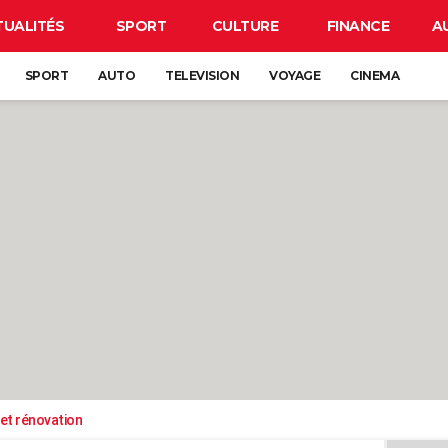
TUALITÉS
SPORT
CULTURE
FINANCE
A
SPORT
AUTO
TELEVISION
VOYAGE
CINEMA
et rénovation