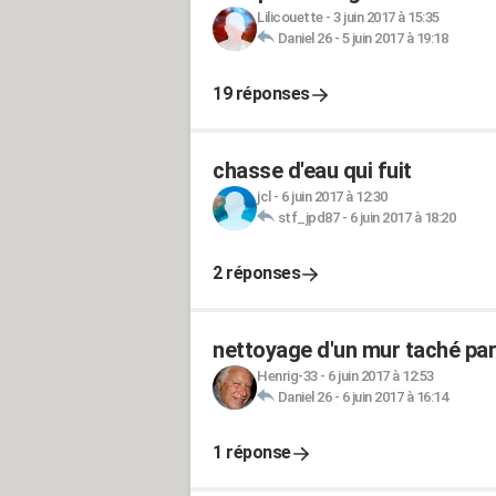
Lilicouette
-
3 juin 2017 à 15:35
Daniel 26
-
5 juin 2017 à 19:18
19 réponses
chasse d'eau qui fuit
jcl
-
6 juin 2017 à 12:30
stf_jpd87
-
6 juin 2017 à 18:20
2 réponses
nettoyage d'un mur taché par
Henrig-33
-
6 juin 2017 à 12:53
Daniel 26
-
6 juin 2017 à 16:14
1 réponse