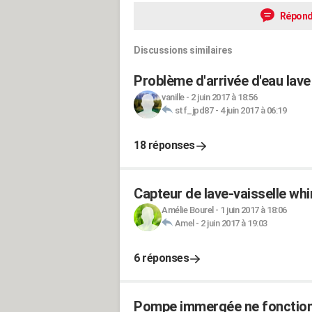
Répond
Discussions similaires
Problème d'arrivée d'eau lave
vanille
-
2 juin 2017 à 18:56
stf_jpd87
-
4 juin 2017 à 06:19
18 réponses
Capteur de lave-vaisselle whi
Amélie Bourel
-
1 juin 2017 à 18:06
Amel
-
2 juin 2017 à 19:03
6 réponses
Pompe immergée ne fonctio