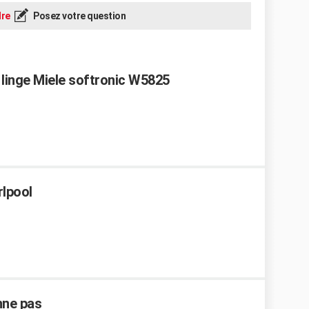
re
Posez votre question
 linge Miele softronic W5825
rlpool
nne pas