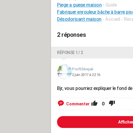
Piege a guepe maison
- Guide
Fabriquer enrouleur bâche à barre pis
Désodorisant maison
- Accueil - Re
2 réponses
RÉPONSE 1 / 2
Profil bloqué
2 juin 2017 à 22:16
Bjr, vous pourriez expliquer le fond d
0
Commenter
Affiche