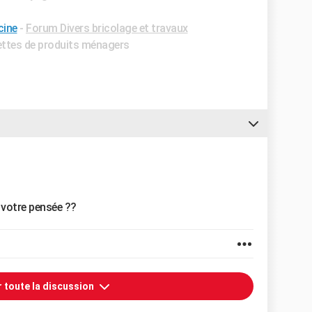
cine
-
Forum Divers bricolage et travaux
cettes de produits ménagers
e votre pensée ??
r toute la discussion