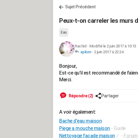
Sujet Précédent
Peux-t-on carreler les murs d
Eau
Rachid
-
Modifié le 2 juin 2017 à 10:13
xplom
-
2 juin 2017 à 22:24
Bonjour,
Est-ce qu'il est recommandé de faïen
Merci.
Répondre (2)
Partager
A voir également:
Bache d'eau maison
Piege a mouche maison
- Guide
Nettoyage facade maison
✓
-
Forum