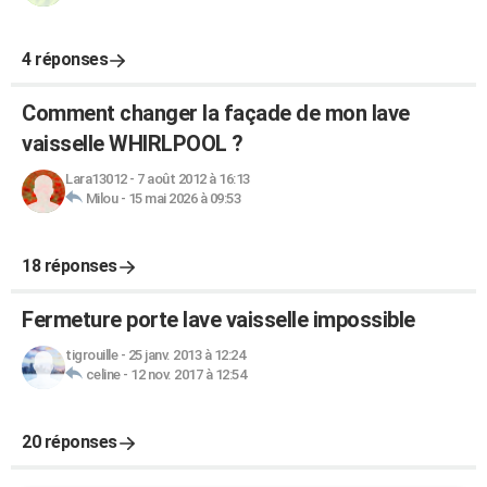
4 réponses
Comment changer la façade de mon lave
vaisselle WHIRLPOOL ?
Lara13012
-
7 août 2012 à 16:13
Milou
-
15 mai 2026 à 09:53
18 réponses
Fermeture porte lave vaisselle impossible
tigrouille
-
25 janv. 2013 à 12:24
celine
-
12 nov. 2017 à 12:54
20 réponses