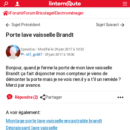
ACTUALITÉS
Forum
Forum Bricolage
Connexion
Electroménager
S'inscrire
Rechercher
Société
Education
Villes
Politique
Faits Divers
Monde
+
SPORT
Sujet Précédent
Sujet Suivant
Football
Cyclisme
Forum
Coupe du monde 2026
Tennis
Rugby
CULTURE
Porte lave vaisselle Brandt
TNT
Cinéma
Musique
Programme TV
Streaming
Sorties cinéma
+
FINANCE
Speedou
-
Modifié le 29 juin 2017 à 10:32
Impôts
Immobilier
Banque
Crédit
Retraite
Epargne
Risques naturels par ville
Assurance
AUTO
stf_jpd87
-
29 juin 2017 à 18:06
Réserver un essai
Berlines
Forum auto
Essais
Citadines
SUV
+
HIGH-TECH
Bonjour, quand je ferme la porte de mon lave vaisselle
Brandt ça fait disjoncter mon compteur je viens de
Meilleur smartphone
Ordinateurs
Guide high-tech
Mobiles
Internet
Jeux vidéo
+
BRICOLAGE
démonter la porte mais je ne vois rien.il y a t'il un remède ?
Merci par avance.
Aménagement intérieur
Cuisine
Jardinage
+
Forum
Extérieur
Salle de bains
Rangement
WEEK-END
Répondre (2)
Partager
Escapades
Expositions
Week-end nature
Guides de France
Patrimoine
Musées
+
LIFESTYLE
Bien-être
Mode
+
Art de vivre
Loisirs
Modes de vie
A voir également:
SANTE
Montage porte lave vaisselle encastrable brandt
Guide de la santé
Médicaments
+
Alimentation
Maladies
Sommeil
VOYAGE
Dégraissant lave vaisselle