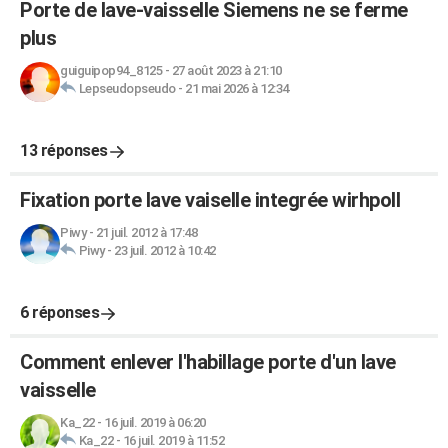
Porte de lave-vaisselle Siemens ne se ferme
plus
guiguipop94_8125
-
27 août 2023 à 21:10
Lepseudopseudo
-
21 mai 2026 à 12:34
13 réponses
Fixation porte lave vaiselle integrée wirhpoll
Piwy
-
21 juil. 2012 à 17:48
Piwy
-
23 juil. 2012 à 10:42
6 réponses
Comment enlever l'habillage porte d'un lave
vaisselle
Ka_22
-
16 juil. 2019 à 06:20
Ka_22
-
16 juil. 2019 à 11:52