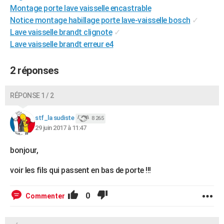
Montage porte lave vaisselle encastrable
City break
Voyage de noces
Climat
Destinations
Voyage nature
Forum
+
PHOTO
Notice montage habillage porte lave-vaisselle bosch
✓
Lave vaisselle brandt clignote
✓
GUIDES D'ACHAT
Lave vaisselle brandt erreur e4
BONS PLANS
2 réponses
CARTE DE VOEUX
Carte Bonne année
Carte Pâques
Carte de Noël
Carte Saint-Valentin
Carte d'anniversaire
DICTIONNAIRE
RÉPONSE 1 / 2
Biographies
Expressions
Dictionnaire
Citations
Proverbes
PROGRAMME TV
stf_la sudiste
8 265
29 juin 2017 à 11:47
COPAINS D'AVANT
bonjour,
Se connecter
Collèges
Universités
Service militaire
S'inscrire
Lycées
Primaires
Entreprises
Avis de recherche
AVIS DE DÉCÈS
voir les fils qui passent en bas de porte !!!
FORUM
Lifestyle
Sport
Television
Cinema
Bricolage
Culture
Auto
Voyage
0
Commenter