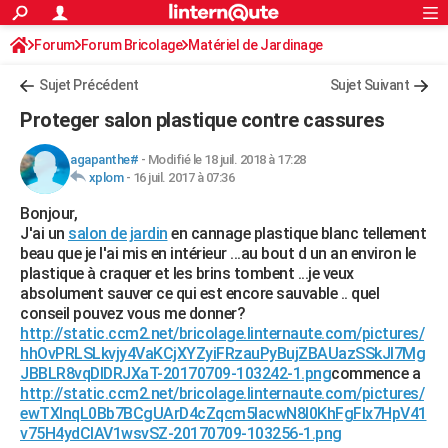
ACTUALITÉS
Forum
Forum Bricolage
Connexion
Matériel de Jardinage
S'inscrire
Rechercher
Société
Education
Villes
Politique
Faits Divers
Monde
+
SPORT
Sujet Précédent
Sujet Suivant
Football
Cyclisme
Forum
Coupe du monde 2026
Tennis
Rugby
CULTURE
Proteger salon plastique contre cassures
TNT
Cinéma
Musique
Programme TV
Streaming
Sorties cinéma
+
FINANCE
agapanthe#
-
Modifié le 18 juil. 2018 à 17:28
xplom
-
16 juil. 2017 à 07:36
Impôts
Immobilier
Banque
Crédit
Retraite
Epargne
Risques naturels par ville
Assurance
AUTO
Bonjour,
Réserver un essai
Berlines
Forum auto
Essais
Citadines
SUV
+
HIGH-TECH
J'ai un
salon de jardin
en cannage plastique blanc tellement
beau que je l'ai mis en intérieur ...au bout d un an environ le
Meilleur smartphone
Ordinateurs
Guide high-tech
Mobiles
Internet
Jeux vidéo
+
BRICOLAGE
plastique à craquer et les brins tombent ...je veux
absolument sauver ce qui est encore sauvable .. quel
Aménagement intérieur
Cuisine
Jardinage
+
Forum
Extérieur
Salle de bains
Rangement
WEEK-END
conseil pouvez vous me donner?
http://static.ccm2.net/bricolage.linternaute.com/pictures/
Escapades
Expositions
Week-end nature
Guides de France
Patrimoine
Musées
+
LIFESTYLE
hhOvPRLSLkvjy4VaKCjXYZyiFRzauPyBujZBAUazSSkJl7Mg
JBBLR8vqDlDRJXaT-20170709-103242-1.png
commence a
Bien-être
Mode
+
Art de vivre
Loisirs
Modes de vie
SANTE
http://static.ccm2.net/bricolage.linternaute.com/pictures/
ewTXInqL0Bb7BCgUArD4cZqcm5IacwN8I0KhFgFlx7HpV41
Guide de la santé
Médicaments
+
Alimentation
Maladies
Sommeil
VOYAGE
v75H4ydClAV1wsvSZ-20170709-103256-1.png