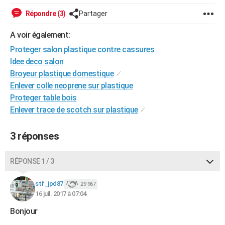
City break
Voyage de noces
Climat
Destinations
Voyage nature
Forum
+
PHOTO
Répondre (3)
Partager
GUIDES D'ACHAT
A voir également:
Proteger salon plastique contre cassures
BONS PLANS
Idee deco salon
CARTE DE VOEUX
Broyeur plastique domestique
✓
Enlever colle neoprene sur plastique
Carte Bonne année
Carte Pâques
Carte de Noël
Carte Saint-Valentin
Carte d'anniversaire
DICTIONNAIRE
Proteger table bois
Enlever trace de scotch sur plastique
✓
Biographies
Expressions
Dictionnaire
Citations
Proverbes
PROGRAMME TV
COPAINS D'AVANT
3 réponses
Se connecter
Collèges
Universités
Service militaire
S'inscrire
Lycées
Primaires
Entreprises
Avis de recherche
AVIS DE DÉCÈS
RÉPONSE 1 / 3
FORUM
stf_jpd87
29 967
Lifestyle
Sport
Television
Cinema
Bricolage
Culture
Auto
Voyage
16 juil. 2017 à 07:04
Bonjour