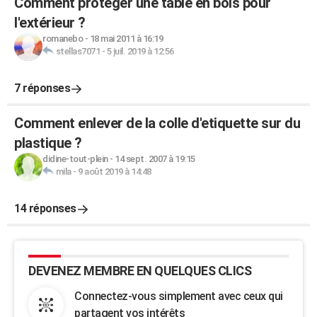
Comment protéger une table en bois pour
l'extérieur ?
romanebo
-
18 mai 2011 à 16:19
stellas7071
-
5 juil. 2019 à 12:56
7 réponses
Comment enlever de la colle d'etiquette sur du
plastique ?
didine-tout-plein
-
14 sept. 2007 à 19:15
mila
-
9 août 2019 à 14:48
14 réponses
DEVENEZ MEMBRE EN QUELQUES CLICS
Connectez-vous simplement avec ceux qui
partagent vos intérêts