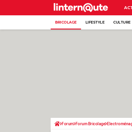
AC
BRICOLAGE
LIFESTYLE
CULTURE
Forum
Forum Bricolage
Electroména