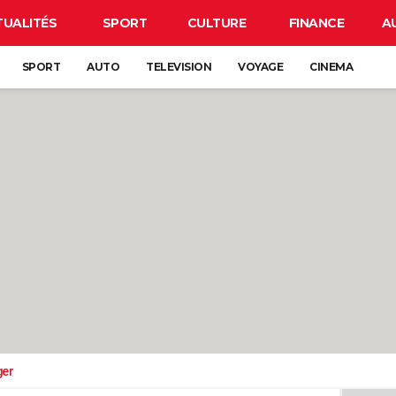
TUALITÉS
SPORT
CULTURE
FINANCE
A
SPORT
AUTO
TELEVISION
VOYAGE
CINEMA
ger