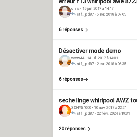
erreur f13 whirlpool awe 8723
chris
-
15 juil. 2017 à 14:17
stf_jpd87
-
5 avr. 2018 à 07:05
6 réponses
Désactiver mode demo
xaxw44
-
14 juil. 2017 à 14:01
stf_jpd87
-
2 avr. 2018 à 06:35
6 réponses
seche linge whirlpool AWZ tou
SONY54000
-
10 nov. 2017 à 22:21
stf_jpd87
-
22 févr. 2024 à 19:31
20 réponses