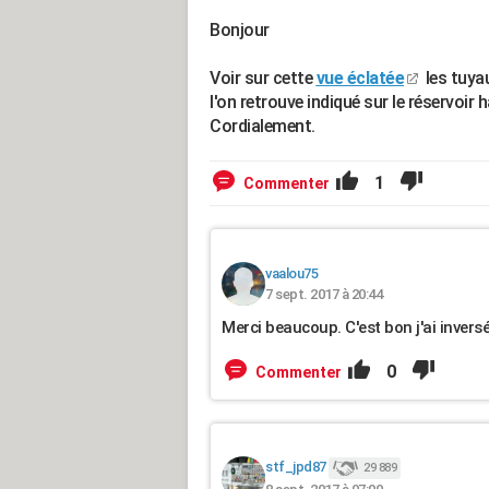
Bonjour
Voir sur cette
vue éclatée
les tuyau
l'on retrouve indiqué sur le réservoir 
Cordialement.
1
Commenter
vaalou75
7 sept. 2017 à 20:44
Merci beaucoup. C'est bon j'ai inversé
0
Commenter
stf_jpd87
29 889