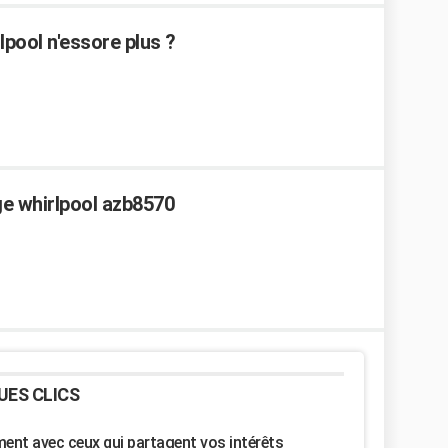
pool n'essore plus ?
ge whirlpool azb8570
UES CLICS
nt avec ceux qui partagent vos intérêts