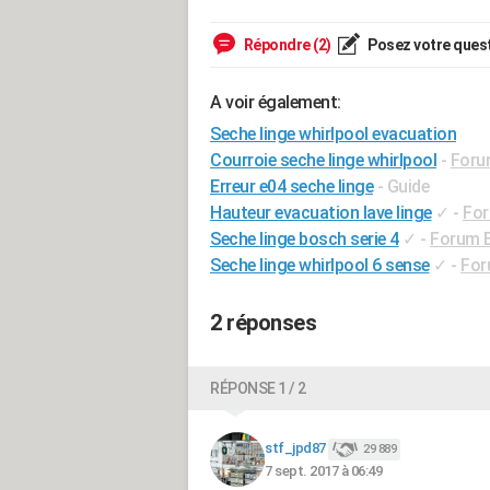
Répondre (2)
Posez votre ques
A voir également:
Seche linge whirlpool evacuation
Courroie seche linge whirlpool
-
Foru
Erreur e04 seche linge
- Guide
Hauteur evacuation lave linge
✓
-
For
Seche linge bosch serie 4
✓
-
Forum 
Seche linge whirlpool 6 sense
✓
-
For
2 réponses
RÉPONSE 1 / 2
stf_jpd87
29 889
7 sept. 2017 à 06:49