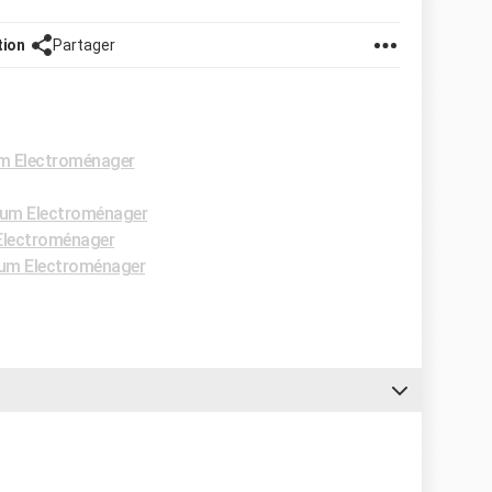
tion
Partager
m Electroménager
um Electroménager
Electroménager
um Electroménager