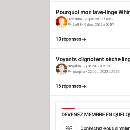
Pourquoi mon lave-linge Whirl
Hohanna
-
23 juin 2017 à 09:53
Lol38
-
9 déc. 2025 à 09:57
10 réponses
Voyants clignotent sèche lin
Nirgal94
-
2 juin 2017 à 21:26
marpha
-
22 déc. 2022 à 21:55
16 réponses
DEVENEZ MEMBRE EN QUELQ
Connectez-vous simpleme