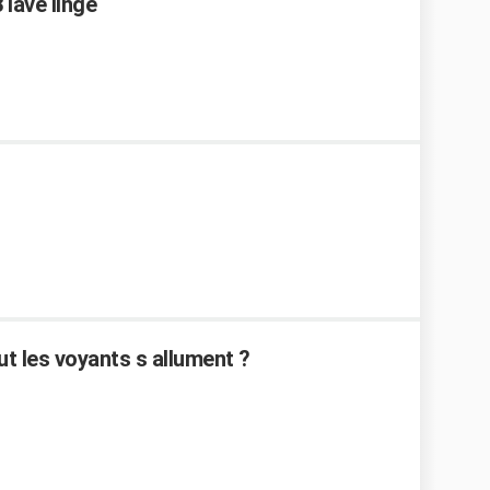
 lave linge
t les voyants s allument ?