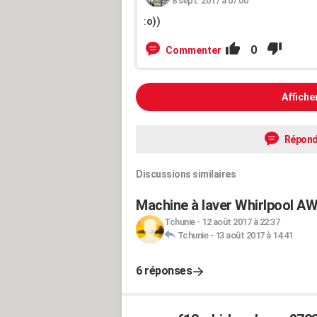
8 sept. 2017 à 07:00
:o))
0
Commenter
Affiche
Répond
Discussions similaires
Machine à laver Whirlpool AW
Tchunie
-
12 août 2017 à 22:37
Tchunie
-
13 août 2017 à 14:41
6 réponses