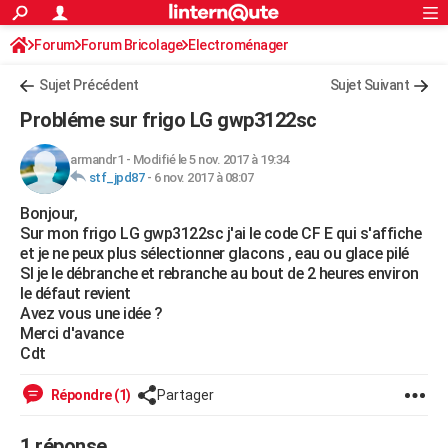
ACTUALITÉS
Forum
Forum Bricolage
Connexion
Electroménager
S'inscrire
Rechercher
Société
Education
Villes
Politique
Faits Divers
Monde
+
SPORT
Sujet Précédent
Sujet Suivant
Football
Cyclisme
Forum
Coupe du monde 2026
Tennis
Rugby
CULTURE
Probléme sur frigo LG gwp3122sc
TNT
Cinéma
Musique
Programme TV
Streaming
Sorties cinéma
+
FINANCE
armandr1
-
Modifié le 5 nov. 2017 à 19:34
stf_jpd87
-
6 nov. 2017 à 08:07
Impôts
Immobilier
Banque
Crédit
Retraite
Epargne
Risques naturels par ville
Assurance
AUTO
Bonjour,
Réserver un essai
Berlines
Forum auto
Essais
Citadines
SUV
+
HIGH-TECH
Sur mon frigo LG gwp3122sc j'ai le code CF E qui s'affiche
et je ne peux plus sélectionner glacons , eau ou glace pilé
Meilleur smartphone
Ordinateurs
Guide high-tech
Mobiles
Internet
Jeux vidéo
+
BRICOLAGE
SI je le débranche et rebranche au bout de 2 heures environ
le défaut revient
Aménagement intérieur
Cuisine
Jardinage
+
Forum
Extérieur
Salle de bains
Rangement
WEEK-END
Avez vous une idée ?
Merci d'avance
Escapades
Expositions
Week-end nature
Guides de France
Patrimoine
Musées
+
LIFESTYLE
Cdt
Bien-être
Mode
+
Art de vivre
Loisirs
Modes de vie
SANTE
Répondre (1)
Partager
Guide de la santé
Médicaments
+
Alimentation
Maladies
Sommeil
VOYAGE
1 réponse